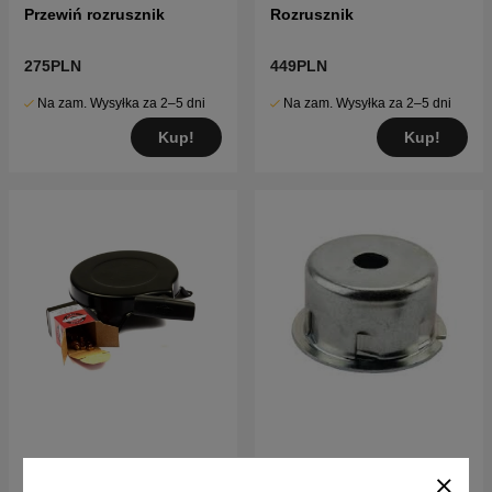
Przewiń rozrusznik
Rozrusznik
275PLN
449PLN
Na zam. Wysyłka za 2–5 dni
Na zam. Wysyłka za 2–5 dni
Kup!
Kup!