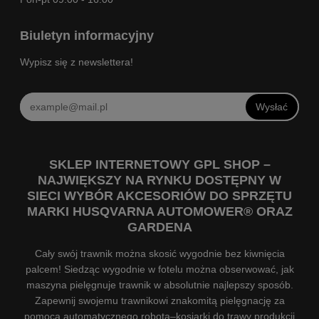
Biuletyn informacyjny
Wypisz się z newslettera!
Wysłać
SKLEP INTERNETOWY GPL SHOP –
NAJWIĘKSZY NA RYNKU DOSTĘPNY W
SIECI WYBÓR AKCESORIÓW DO SPRZĘTU
MARKI HUSQVARNA AUTOMOWER® ORAZ
GARDENA
Cały swój trawnik można skosić wygodnie bez kiwnięcia
palcem! Siedząc wygodnie w fotelu można obserwować, jak
maszyna pielęgnuje trawnik w absolutnie najlepszy sposób.
Zapewnij swojemu trawnikowi znakomitą pielęgnację za
pomocą automatycznego robota–kosiarki do trawy produkcji