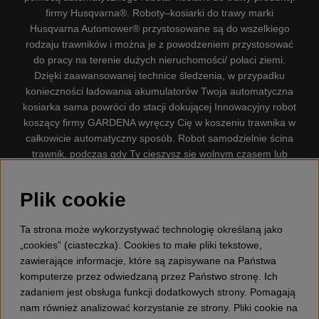
firmy Husqvarna®. Roboty–kosiarki do trawy marki
Husqvarna Automower® przystosowane są do wszelkiego
rodzaju trawników i można je z powodzeniem przystosować
do pracy na terenie dużych nieruchomości/ połaci ziemi.
Dzięki zaawansowanej technice śledzenia, w przypadku
konieczności ładowania akumulatorów Twoja automatyczna
kosiarka sama powróci do stacji dokującej Innowacyjny robot
koszący firmy GARDENA wyręczy Cię w koszeniu trawnika w
całkowicie automatyczny sposób. Robot samodzielnie ścina
trawnik, podczas gdy Ty cieszysz się wolnym czasem lub
zajmujesz się innymi czynnościami. Robot–kosiarka do trawy
firmy GARDENA jest najcichszą kosiarką do trawników
Plik cookie
dostępną na rynku. Firma nasza dysponuje. Gplshop
sprzedaje również Husqvarna Pilarki, Wyposażenie, Odzież
Ta strona może wykorzystywać technologię określaną jako
ochronna, Wykaszarki, Podkaszarki, Nożyce do żywopłotów,
„cookies” (ciasteczka). Cookies to małe pliki tekstowe,
Kultywatory, Dmuchawy, Odśnieżarki, Myjka Ciśnieniowa,
zawierające informacje, które są zapisywane na Państwa
Odkurzacz, Przecinarki, Siekiery, Narzędzia do prac leśnych,
komputerze przez odwiedzaną przez Państwo stronę. Ich
Smary, Pojemniki, Zabawki dla dzieci ETC.
zadaniem jest obsługa funkcji dodatkowych strony. Pomagają
nam również analizować korzystanie ze strony. Pliki cookie na