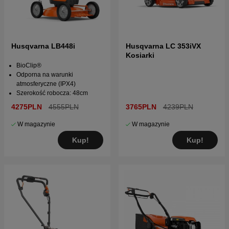
Husqvarna LB448i
Husqvarna LC 353iVX
Kosiarki
BioClip®
Odporna na warunki
atmosferyczne (IPX4)
Szerokość robocza: 48cm
4275PLN
4555PLN
3765PLN
4239PLN
W magazynie
W magazynie
Kup!
Kup!