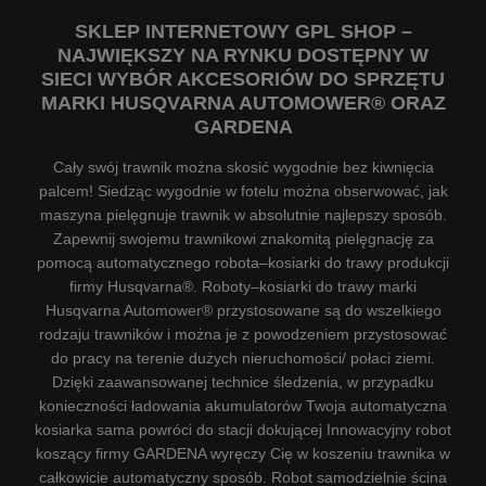
SKLEP INTERNETOWY GPL SHOP –
NAJWIĘKSZY NA RYNKU DOSTĘPNY W
SIECI WYBÓR AKCESORIÓW DO SPRZĘTU
MARKI HUSQVARNA AUTOMOWER® ORAZ
GARDENA
Cały swój trawnik można skosić wygodnie bez kiwnięcia
palcem! Siedząc wygodnie w fotelu można obserwować, jak
maszyna pielęgnuje trawnik w absolutnie najlepszy sposób.
Zapewnij swojemu trawnikowi znakomitą pielęgnację za
pomocą automatycznego robota–kosiarki do trawy produkcji
firmy Husqvarna®. Roboty–kosiarki do trawy marki
Husqvarna Automower® przystosowane są do wszelkiego
rodzaju trawników i można je z powodzeniem przystosować
do pracy na terenie dużych nieruchomości/ połaci ziemi.
Dzięki zaawansowanej technice śledzenia, w przypadku
konieczności ładowania akumulatorów Twoja automatyczna
kosiarka sama powróci do stacji dokującej Innowacyjny robot
koszący firmy GARDENA wyręczy Cię w koszeniu trawnika w
całkowicie automatyczny sposób. Robot samodzielnie ścina