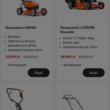
Husqvarna LB442i
Husqvarna LC353VE
Kosiarki
BioClip®
166cm³ / 2.75kW / 33kg
Odporna na warunki
Electric start
atmosferyczne (IPX4)
Szerokość robocza: 53cm
Szerokość robocza: 42cm
3329PLN
3645PLN
3839PLN
4395PLN
W magazynie
W magazynie
Kup!
Kup!