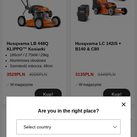
Husqvarna LB 448Q
Husqvarna LC 142iS +
KLIPPO™ Kosiarki
B140 & C80
166cm³ / 2.75kW / 29kg
Aluminiowa obudowa
Szerokość robocza: 48cm
3529PLN
4005PLN
3135PLN
3449PLN
W magazynie
W magazynie
Kup!
Kup!
Are you in the right place?
Select country