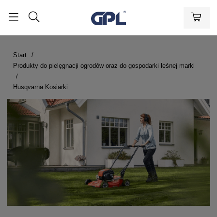
Start
Produkty do pielęgnacji ogrodów oraz do gospodarki leśnej marki
Husqvarna Kosiarki