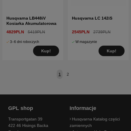
Husqvarna LB448iV
Husqvarna LC 142iS
Kosiarka Akumulatorowa
4829PLN
5419PLN
2545PLN
2739PLN
3–6 dni roboczych
W magazynie
Kup!
Kup!
1
2
GPL shop
Informacje
Transportgatan 39
Husqvarna Katalog części
422 46 Hisings Backa
zamiennych