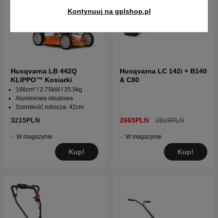
Kontynuuj na gplshop.pl
Husqvarna LB 442Q
Husqvarna LC 142i + B140
KLIPPO™ Kosiarki
& C80
166cm³ / 2.75kW / 25.5kg
Aluminiowa obudowa
Szerokość robocza: 42cm
3215PLN
2665PLN
2819PLN
W magazynie
W magazynie
Kup!
Kup!