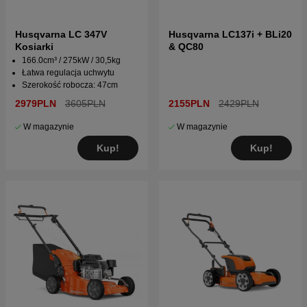
Husqvarna LC 347V
Husqvarna LC137i + BLi20
Kosiarki
& QC80
166.0cm³ / 275kW / 30,5kg
Łatwa regulacja uchwytu
Szerokość robocza: 47cm
2979PLN
3605PLN
2155PLN
2429PLN
W magazynie
W magazynie
Kup!
Kup!