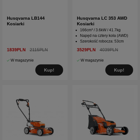
Husqvarna LB144
Husqvarna LC 353 AWD
Kosiarki
Kosiarki
166cm³ / 3.6kW / 41.7kg
Napęd na cztery koła (AWD)
Szerokość robocza: 53cm
1839PLN
2115PLN
3529PLN
4039PLN
W magazynie
W magazynie
Kup!
Kup!