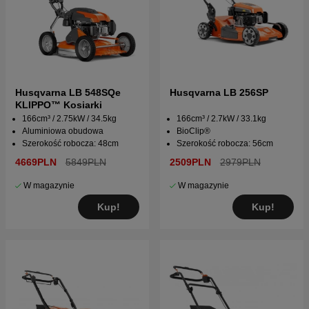
Husqvarna LB 548SQe
Husqvarna LB 256SP
KLIPPO™ Kosiarki
166cm³ / 2.75kW / 34.5kg
166cm³ / 2.7kW / 33.1kg
Aluminiowa obudowa
BioClip®
Szerokość robocza: 48cm
Szerokość robocza: 56cm
4669PLN
5849PLN
2509PLN
2979PLN
W magazynie
W magazynie
Kup!
Kup!