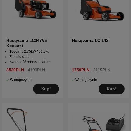
Husqvarna LC347VE
Husqvarna LC 142i
Kosiarki
166cm³ / 2.75kW / 31.5kg
Electric start
Szerokość robocza: 47cm
3529PLN
4199PLN
1759PLN
2115PLN
W magazynie
W magazynie
Kup!
Kup!