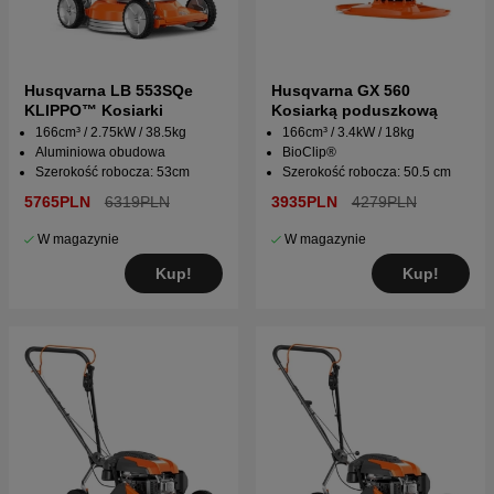
Husqvarna LB 553SQe
Husqvarna GX 560
KLIPPO™ Kosiarki
Kosiarką poduszkową
166cm³ / 2.75kW / 38.5kg
166cm³ / 3.4kW / 18kg
Aluminiowa obudowa
BioClip®
Szerokość robocza: 53cm
Szerokość robocza: 50.5 cm
5765PLN
6319PLN
3935PLN
4279PLN
W magazynie
W magazynie
Kup!
Kup!