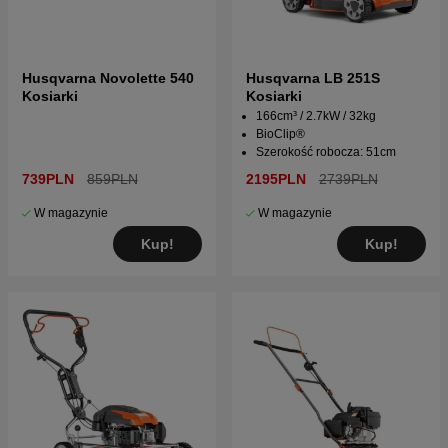
Husqvarna Novolette 540
Husqvarna LB 251S
Kosiarki
Kosiarki
166cm³ / 2.7kW / 32kg
BioClip®
Szerokość robocza: 51cm
739PLN
859PLN
2195PLN
2739PLN
W magazynie
W magazynie
Kup!
Kup!