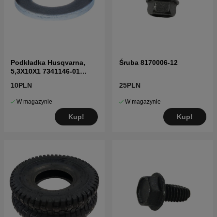
Podkładka Husqvarna,
Śruba 8170006-12
5,3X10X1 7341146-01
7341146-01
10PLN
25PLN
W magazynie
W magazynie
Kup!
Kup!