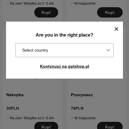
Na zam. Wysyłka za 2–5 dni
W magazynie
Kup!
Kup!
Are you in the right place?
Select country
Kontynuuj na gplshop.pl
Nakrętka
Przerywacz
30PLN
78PLN
Na zam. Wysyłka za 2–5 dni
W magazynie
Kup!
Kup!