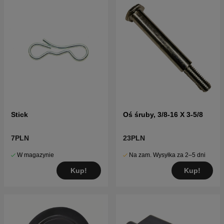
Stick
Oś śruby, 3/8-16 X 3-5/8
7PLN
23PLN
W magazynie
Na zam. Wysyłka za 2–5 dni
Kup!
Kup!