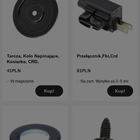
Tarcza, Koło Napinające,
Przełącznik,Fbi,Crd
Kosiarka, CRD,
41PLN
81PLN
W magazynie
Na zam. Wysyłka za 2–5 dni
Kup!
Kup!