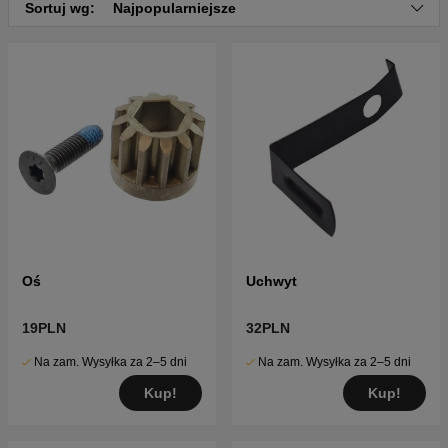
Kliknij tutaj, aby zobaczyć katalog części i listę
Sortuj wg:
Najpopularniejsze
części dla Husqvarna TC 38 2016-08 (96051013902)
Oś
Uchwyt
19PLN
32PLN
Na zam. Wysyłka za 2–5 dni
Na zam. Wysyłka za 2–5 dni
Kup!
Kup!