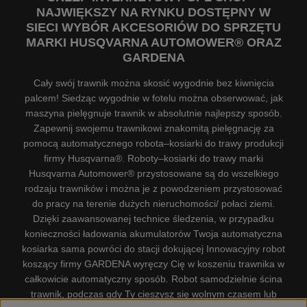
NAJWIĘKSZY NA RYNKU DOSTĘPNY W
SIECI WYBÓR AKCESORIÓW DO SPRZĘTU
MARKI HUSQVARNA AUTOMOWER® ORAZ
GARDENA
Cały swój trawnik można skosić wygodnie bez kiwnięcia
palcem! Siedząc wygodnie w fotelu można obserwować, jak
maszyna pielęgnuje trawnik w absolutnie najlepszy sposób.
Zapewnij swojemu trawnikowi znakomitą pielęgnację za
pomocą automatycznego robota–kosiarki do trawy produkcji
firmy Husqvarna®. Roboty–kosiarki do trawy marki
Husqvarna Automower® przystosowane są do wszelkiego
rodzaju trawników i można je z powodzeniem przystosować
do pracy na terenie dużych nieruchomości/ połaci ziemi.
Dzięki zaawansowanej technice śledzenia, w przypadku
konieczności ładowania akumulatorów Twoja automatyczna
kosiarka sama powróci do stacji dokującej Innowacyjny robot
koszący firmy GARDENA wyręczy Cię w koszeniu trawnika w
całkowicie automatyczny sposób. Robot samodzielnie ścina
trawnik, podczas gdy Ty cieszysz się wolnym czasem lub