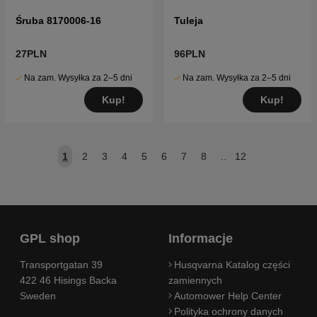
Śruba 8170006-16
Tuleja
27PLN
96PLN
Na zam. Wysyłka za 2–5 dni
Na zam. Wysyłka za 2–5 dni
Kup!
Kup!
1
2
3
4
5
6
7
8
..
12
GPL shop
Informacje
Transportgatan 39
Husqvarna Katalog części
422 46 Hisings Backa
zamiennych
Sweden
Automower Help Center
Polityka ochrony danych