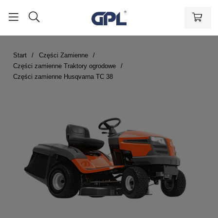
Start
Części Zamienne
Części zamienne Traktory ogrodowe
Części zamienne Husqvarna TC 38