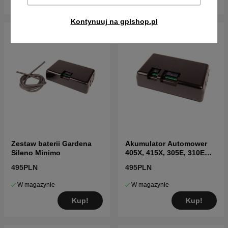
Kontynuuj na gplshop.pl
Zestaw baterii Gardena
Akumulator Automower
Sileno Minimo
405X, 415X, 305E, 310E
Nera, Sileno Max
495PLN
495PLN
W magazynie
W magazynie
Kup!
Kup!