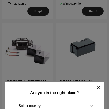
W magazynie
W magazynie
Kup!
Kup!
Bateria kit Automower LI-
Bateria Automower
ION 440, 450X
405V/XE, 410V/XE, 320,
430V/X Nera
2043PLN
969PLN
Are you in the right place?
W magazynie
W magazynie
Select country
Kup!
Kup!