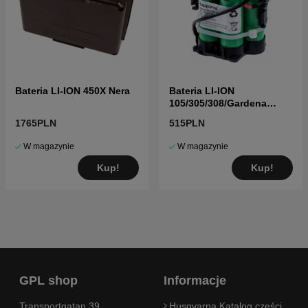
Bateria LI-ION 450X Nera
Bateria LI-ION
105/305/308/Gardena
R40,R70
1765PLN
515PLN
W magazynie
W magazynie
Kup!
Kup!
GPL shop
Informacje
Transportgatan 39
Husqvarna Katalog części