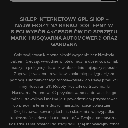
SKLEP INTERNETOWY GPL SHOP –
NAJWIĘKSZY NA RYNKU DOSTĘPNY W
SIECI WYBÓR AKCESORIÓW DO SPRZĘTU
MARKI HUSQVARNA AUTOMOWER® ORAZ
GARDENA
Cały swój trawnik można skosić wygodnie bez kiwnięcia
palcem! Siedząc wygodnie w fotelu można obserwować, jak
maszyna pielęgnuje trawnik w absolutnie najlepszy sposób.
Zapewnij swojemu trawnikowi znakomitą pielęgnację za
pomocą automatycznego robota–kosiarki do trawy produkcji
firmy Husqvarna®. Roboty–kosiarki do trawy marki
Husqvarna Automower® przystosowane są do wszelkiego
rodzaju trawników i można je z powodzeniem przystosować
do pracy na terenie dużych nieruchomości/ połaci ziemi.
Dzięki zaawansowanej technice śledzenia, w przypadku
konieczności ładowania akumulatorów Twoja automatyczna
kosiarka sama powróci do stacji dokującej Innowacyjny robot