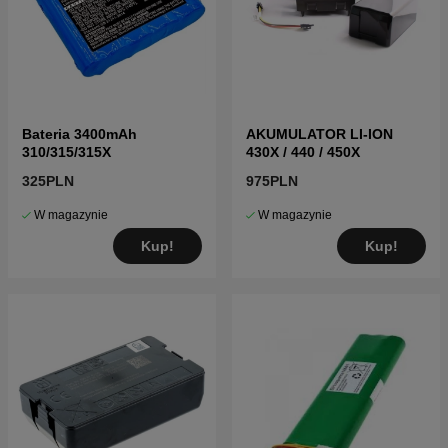
Bateria 3400mAh
AKUMULATOR LI-ION
310/315/315X
430X / 440 / 450X
325PLN
975PLN
W magazynie
W magazynie
Kup!
Kup!