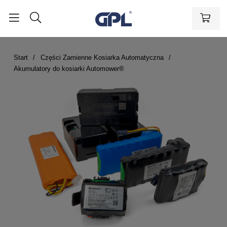
Start
Części Zamienne Kosiarka Automatyczna
Akumulatory do kosiarki Automower®