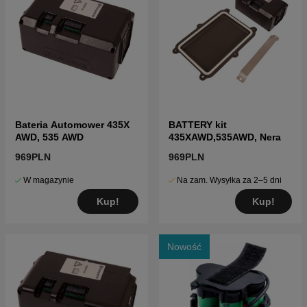
Bateria Automower 435X
BATTERY kit
AWD, 535 AWD
435XAWD,535AWD, Nera
969PLN
969PLN
W magazynie
Na zam. Wysyłka za 2–5 dni
Kup!
Kup!
Nowość