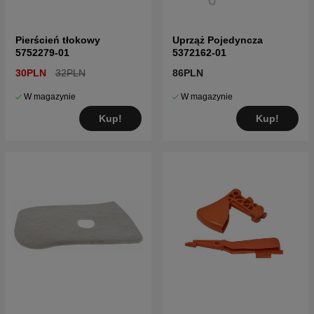
Pierścień tłokowy
Uprząż Pojedyncza
5752279-01
5372162-01
30PLN
32PLN
86PLN
W magazynie
W magazynie
Kup!
Kup!