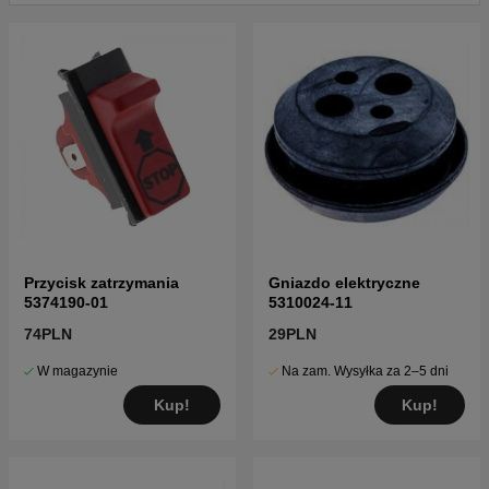
20061199999
Kliknij tutaj, aby zobaczyć katalog części i listę
części dla Husqvarna 125 R 20061000001-
20064000000
Kliknij tutaj, aby zobaczyć katalog części i listę
części dla Husqvarna 125 R 20064000001-
20074000000
Kliknij tutaj, aby zobaczyć katalog części i listę
części dla Husqvarna 125 R 20074000001-
20082200000
Kliknij tutaj, aby zobaczyć katalog części i listę
części dla Husqvarna 125 R 20082200001-Current
Przycisk zatrzymania
Gniazdo elektryczne
5374190-01
5310024-11
74PLN
29PLN
W magazynie
Na zam. Wysyłka za 2–5 dni
Kup!
Kup!