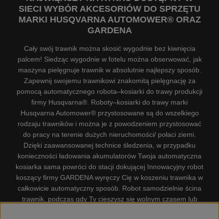
SIECI WYBÓR AKCESORIÓW DO SPRZĘTU
MARKI HUSQVARNA AUTOMOWER® ORAZ
GARDENA
Cały swój trawnik można skosić wygodnie bez kiwnięcia
palcem! Siedząc wygodnie w fotelu można obserwować, jak
maszyna pielęgnuje trawnik w absolutnie najlepszy sposób.
Zapewnij swojemu trawnikowi znakomitą pielęgnację za
pomocą automatycznego robota–kosiarki do trawy produkcji
firmy Husqvarna®. Roboty–kosiarki do trawy marki
Husqvarna Automower® przystosowane są do wszelkiego
rodzaju trawników i można je z powodzeniem przystosować
do pracy na terenie dużych nieruchomości/ połaci ziemi.
Dzięki zaawansowanej technice śledzenia, w przypadku
konieczności ładowania akumulatorów Twoja automatyczna
kosiarka sama powróci do stacji dokującej Innowacyjny robot
koszący firmy GARDENA wyręczy Cię w koszeniu trawnika w
całkowicie automatyczny sposób. Robot samodzielnie ścina
trawnik, podczas gdy Ty cieszysz się wolnym czasem lub
zajmujesz się innymi czynnościami. Robot–kosiarka do trawy