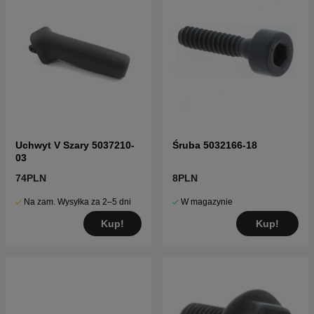
Uchwyt V Szary 5037210-
Śruba 5032166-18
03
74PLN
8PLN
Na zam. Wysyłka za 2–5 dni
W magazynie
Kup!
Kup!