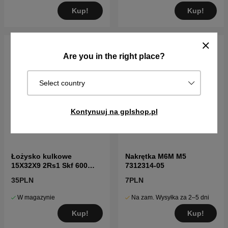
Kup!
Kup!
Are you in the right place?
Select country
Kontynuuj na gplshop.pl
Łożysko kulkowe
Nakrętka M6M M5
15X32X9 2Rs1 Skf 600
7312314-05
7382102-04
35PLN
7PLN
W magazynie
Na zam. Wysyłka za 2–5 dni
Kup!
Kup!