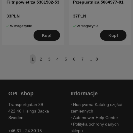
Filtr powietrza 5301502-53
Przepustnica 5064977-01
33PLN
37PLN
W magazynie
W magazynie
Kup!
Kup!
1
2
3
4
5
6
7
..
8
GPL shop
Informacje
Transportgatan 39
Husqvarna Katalog części
422 46 Hisings Backa
zamiennych
Sweden
Automower Help Center
Polityka ochrony danych
+46 31 - 24 30 15
sklepu