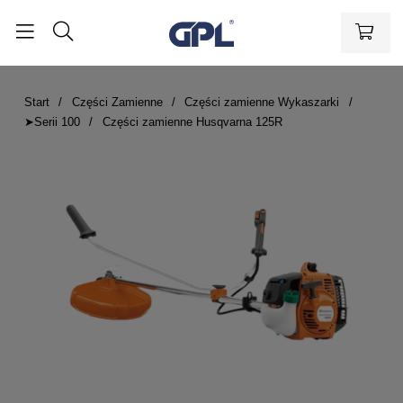
Start
Części Zamienne
Części zamienne Wykaszarki
➤Serii 100
Części zamienne Husqvarna 125R