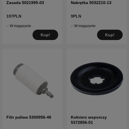
Zasada 5021995-03
Nakrętka 5032210-13
197PLN
9PLN
W magazynie
W magazynie
Kup!
Kup!
Filtr paliwa 5300956-46
Kołnierz wsporczy
5372856-01