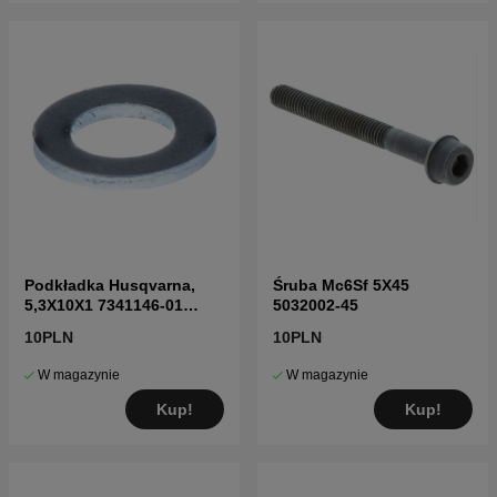
Podkładka Husqvarna,
Śruba Mc6Sf 5X45
5,3X10X1 7341146-01
5032002-45
7341146-01
10PLN
10PLN
W magazynie
W magazynie
Kup!
Kup!