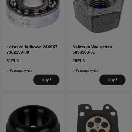
Łożysko kulkowe 24X9X7
Nakrętka Wał ostrza
7382199-00
5038563-01
31PLN
25PLN
W magazynie
W magazynie
Kup!
Kup!