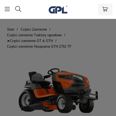
Start
Części Zamienne
Części zamienne Traktory ogrodowe
➤Części zamienne GT & GTH
Części zamienne Husqvarna GTH 2752 TF