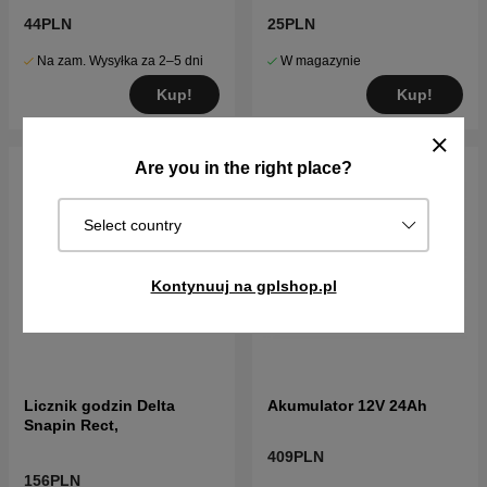
44PLN
25PLN
Na zam. Wysyłka za 2–5 dni
W magazynie
Kup!
Kup!
Are you in the right place?
Select country
Kontynuuj na gplshop.pl
Licznik godzin Delta
Akumulator 12V 24Ah
Snapin Rect,
409PLN
156PLN