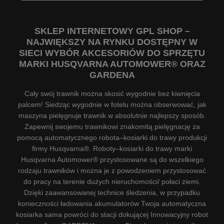
SKLEP INTERNETOWY GPL SHOP –
NAJWIĘKSZY NA RYNKU DOSTĘPNY W
SIECI WYBÓR AKCESORIÓW DO SPRZĘTU
MARKI HUSQVARNA AUTOMOWER® ORAZ
GARDENA
Cały swój trawnik można skosić wygodnie bez kiwnięcia
palcem! Siedząc wygodnie w fotelu można obserwować, jak
maszyna pielęgnuje trawnik w absolutnie najlepszy sposób.
Zapewnij swojemu trawnikowi znakomitą pielęgnację za
pomocą automatycznego robota–kosiarki do trawy produkcji
firmy Husqvarna®. Roboty–kosiarki do trawy marki
Husqvarna Automower® przystosowane są do wszelkiego
rodzaju trawników i można je z powodzeniem przystosować
do pracy na terenie dużych nieruchomości/ połaci ziemi.
Dzięki zaawansowanej technice śledzenia, w przypadku
konieczności ładowania akumulatorów Twoja automatyczna
kosiarka sama powróci do stacji dokującej Innowacyjny robot