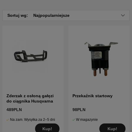
części dla Husqvarna GTH2752 TF 2010-11
(96041017502)
Sortuj wg:
Najpopularniejsze
Zderzak z osłoną gałęzi
Przekaźnik startowy
do ciągnika Husqvarna
489PLN
98PLN
Na zam. Wysyłka za 2–5 dni
W magazynie
Kup!
Kup!