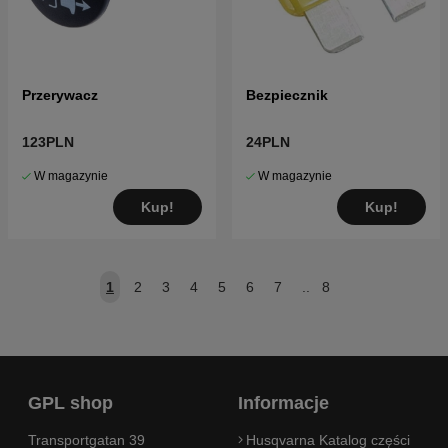
Przerywacz
Bezpiecznik
123PLN
24PLN
W magazynie
W magazynie
Kup!
Kup!
1
2
3
4
5
6
7
..
8
GPL shop
Informacje
Transportgatan 39
Husqvarna Katalog części