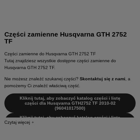
Części zamienne Husqvarna GTH 2752
TF
Części zamienne do Husqvarna GTH 2752 TF
Tutaj znajdziesz wszystkie dostępne części zamienne do
Husqvarna GTH 2752 TF.
Nie możesz znaleźć szukanej części?
Skontaktuj się z nami
, a
pomożemy Ci znaleźć właściwą część.
Kliknij tutaj, aby zobaczyć katalog części i listę
części dla Husqvarna GTH2752 TF 2010-02
(96041017500)
Kliknij tutaj, aby zobaczyć katalog części i listę
części dla Husqvarna GTH2752 TF 2010-05
(96041017501)
Kliknij tutaj, aby zobaczyć katalog części i listę