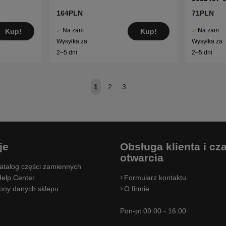
164PLN
71PLN
Na zam.
Na zam.
Kup!
Kup!
Wysyłka za
Wysyłka za
2–5 dni
2–5 dni
1
2
3
je
Obsługa klienta i cz
otwarcia
atalog części zamiennych
elp Center
Formularz kontaktu
rony danych sklepu
O firmie
Pon-pt 09:00 - 16:00