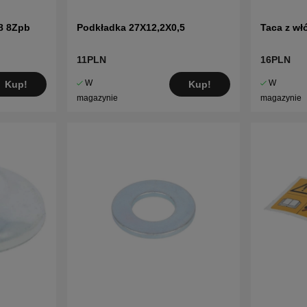
8 8Zpb
Podkładka 27X12,2X0,5
Taca z wł
11PLN
16PLN
W
W
Kup!
Kup!
magazynie
magazynie