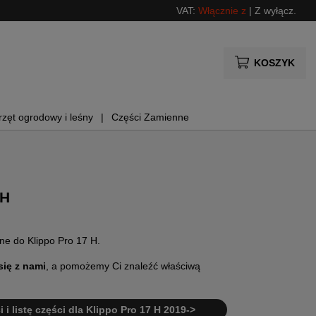
VAT:
Włącznie z
|
Z wyłącz.
KOSZYK
rzęt ogrodowy i leśny
Części Zamienne
 H
ne do Klippo Pro 17 H.
się z nami
, a pomożemy Ci znaleźć właściwą
 i listę części dla Klippo Pro 17 H 2019->