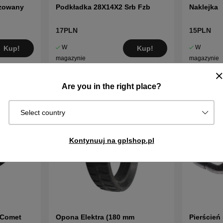
izowany
Podkładka 28X14X2 Srb Fzb
Naklejka
17PLN
15PLN
W
W
Kup!
Kup!
magazynie
magazynie
Are you in the right place?
Select country
Kontynuuj na gplshop.pl
 Comet
Opona Elektra (180 mm
Pierścień