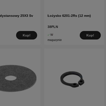
 dystansowy 25X3 Sv
Łożysko 6201-2Rs (12 mm)
38PLN
W
Kup!
Kup!
magazynie