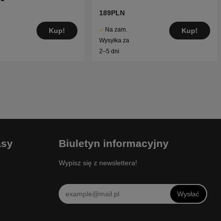
189PLN
Na zam.
Kup!
Kup!
Wysyłka za
2–5 dni
asy
Biuletyn informacyjny
Wypisz się z newslettera!
Wysłać