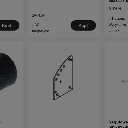
5033117-
81PLN
14PLN
Na zam.
W
Wysyłka za
Kup!
Kup!
magazynie
2–5 dni
r
Regulowa
5032497-