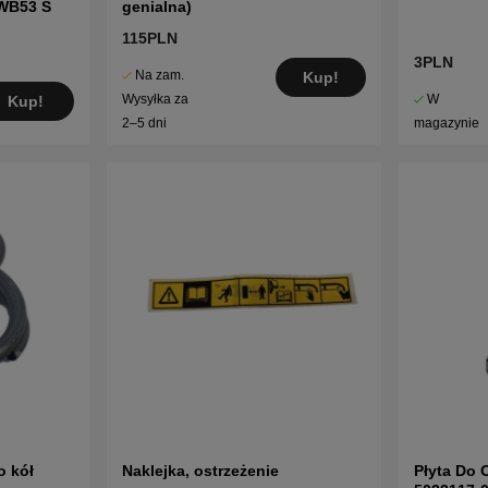
WB53 S
genialna)
115PLN
3PLN
Na zam.
Kup!
W
Wysyłka za
Kup!
magazynie
2–5 dni
o kół
Naklejka, ostrzeżenie
Płyta Do 