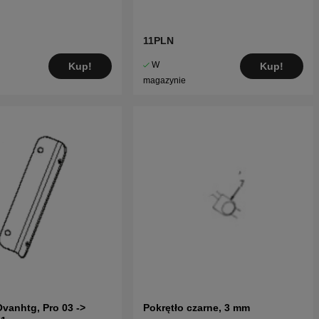
11PLN
W
Kup!
Kup!
magazynie
Ovanhtg, Pro 03 ->
Pokrętło czarne, 3 mm