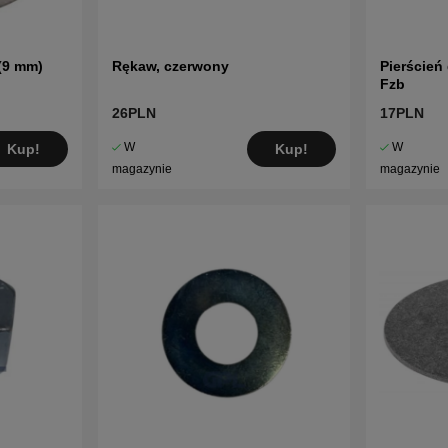
(9 mm)
Rękaw, czerwony
Pierścień
Fzb
26PLN
17PLN
W
W
Kup!
Kup!
magazynie
magazynie