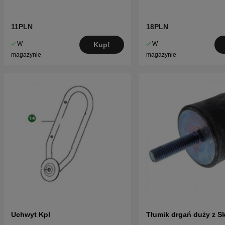
11PLN
18PLN
W
W
Kup!
magazynie
magazynie
Uchwyt Kpl
Tłumik drgań duży z Sk