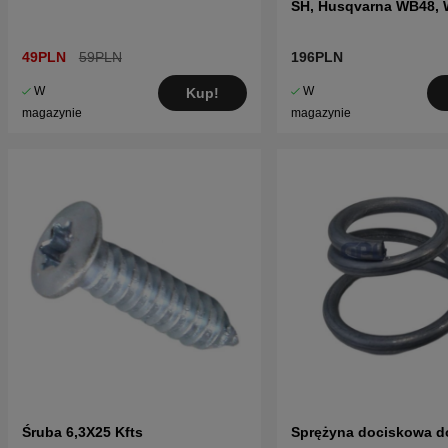
SH, Husqvarna WB48, 
49PLN
59PLN
196PLN
W
W
Kup!
magazynie
magazynie
Śruba 6,3X25 Kfts
Sprężyna dociskowa d