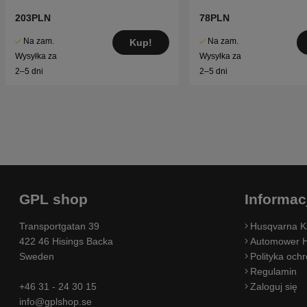
203PLN
78PLN
Na zam.
Na zam.
Kup!
Wysyłka za
Wysyłka za
2–5 dni
2–5 dni
GPL shop
Informac
Transportgatan 39
Husqvarna K
422 46 Hisings Backa
Automower H
Sweden
Polityka och
Regulamin
+46 31 - 24 30 15
Zaloguj się
info@gplshop.se