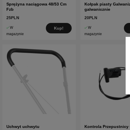
Sprężyna naciągowa 48/53 Cm
Kołpak piasty Galwan
Fzb
galwanicznie
25PLN
20PLN
W
W
Kup!
magazynie
magazynie
Uchwyt uchwytu
Kontrola Przepustnicy