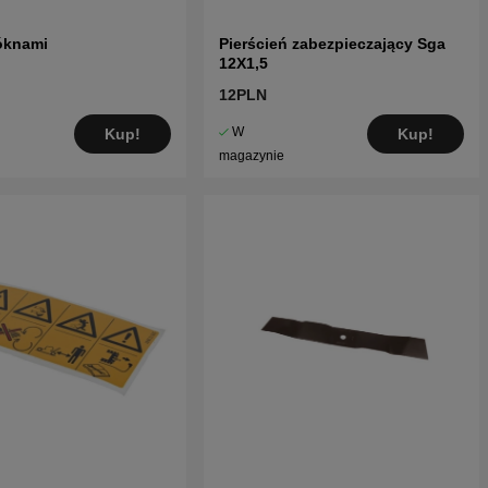
óknami
Pierścień zabezpieczający Sga
12X1,5
12PLN
W
Kup!
Kup!
magazynie