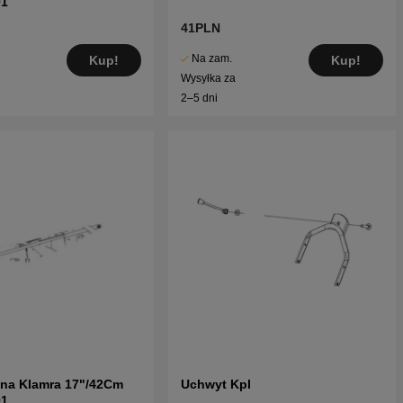
01
41PLN
Na zam.
Kup!
Kup!
Wysyłka za
2–5 dni
na Klamra 17"/42Cm
Uchwyt Kpl
01