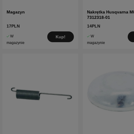
Magazyn
Nakrętka Husqvarna M
7312318-01
17PLN
14PLN
W
W
Kup!
magazynie
magazynie