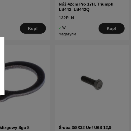
Nóż 42cm Pro 17H, Triumph,
LB442, LB442Q
132PLN
W
Kup!
Kup!
magazynie
 ślizgowy Sga 8
Śruba 3/8X32 Unf U6S 12,9