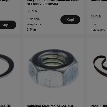
Skf 600 7382102-04
35PLN
33PLN
Na zam.
Kup!
W
Wysyłka za
Kup!
magazynie
2–5 dni
Sga 15
Nakrętka M6M M5 7312314-01
Pasek Ride