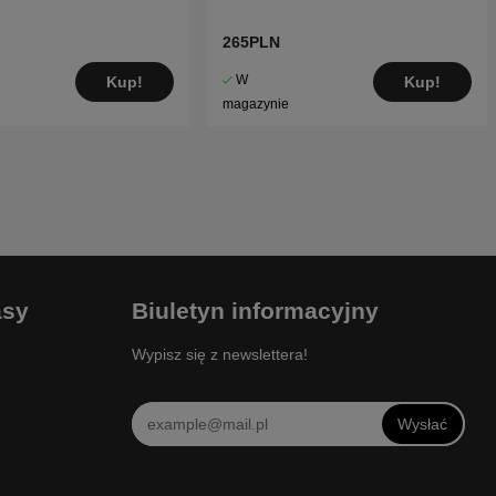
265PLN
W
Kup!
Kup!
magazynie
asy
Biuletyn informacyjny
Wypisz się z newslettera!
Wysłać