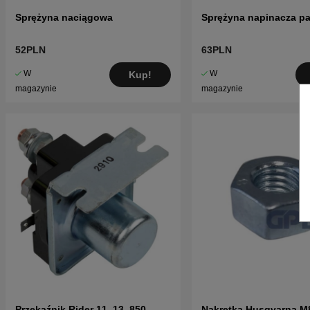
Sprężyna naciągowa
Sprężyna napinacza p
52PLN
63PLN
W
W
Kup!
magazynie
magazynie
Przekaźnik Rider 11, 13, 850,
Nakrętka Husqvarna M