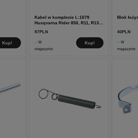
Kabel w komplecie L:1079
Blok łoż
Husqvarna Rider 850, R11, R13
mfl
97PLN
40PLN
W
W
Kup!
Kup!
magazynie
magazynie