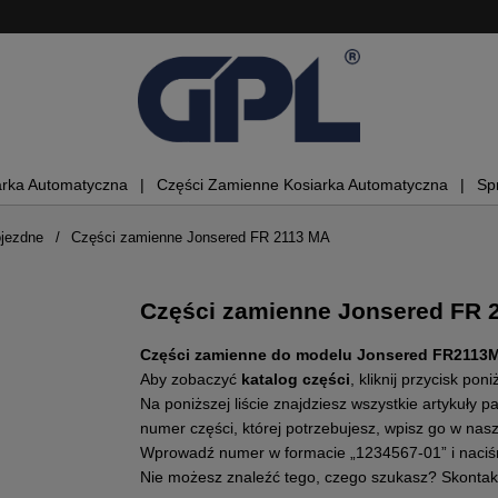
arka Automatyczna
Części Zamienne Kosiarka Automatyczna
Sp
ojezdne
Części zamienne Jonsered FR 2113 MA
Części zamienne Jonsered FR 
Części zamienne do modelu Jonsered FR2113
Aby zobaczyć
katalog części
, kliknij przycisk poni
Na poniższej liście znajdziesz wszystkie artykuł
numer części, której potrzebujesz, wpisz go w na
Wprowadź numer w formacie „1234567-01” i naciśni
Nie możesz znaleźć tego, czego szukasz? Skontak