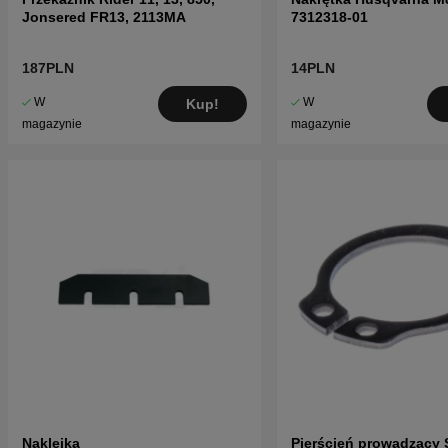
Jonsered FR13, 2113MA
7312318-01
187PLN
14PLN
W
W
Kup!
magazynie
magazynie
Naklejka
Pierścień prowadzący 