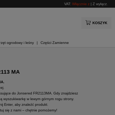
VAT:
Włącznie z
|
Z wyłącz.
KOSZYK
rzęt ogrodowy i leśny
Części Zamienne
2113 MA
MA.
żej.
y pasujące do Jonsered FR2113MA. Gdy znajdziesz
szą wyszukiwarkę w lewym górnym rogu strony.
j Enter, aby znaleźć produkt.
tuj się z nami – chętnie pomożemy!