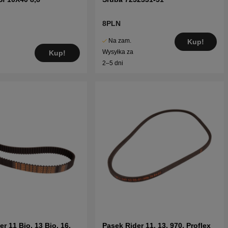
8PLN
Na zam.
Kup!
Wysyłka za
Kup!
2–5 dni
r 11 Bio, 13 Bio, 16,
Pasek Rider 11, 13, 970, Proflex