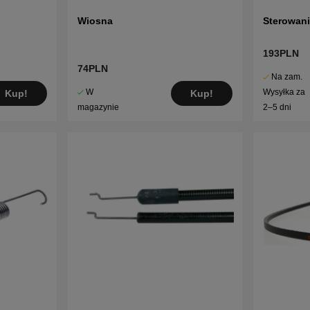
Wiosna
Sterowan
193PLN
74PLN
Na zam.
W
Wysyłka za
Kup!
Kup!
magazynie
2–5 dni