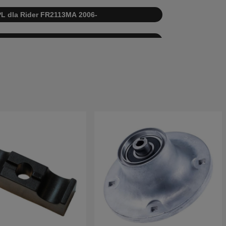
IPL dla Rider FR2113MA 2006-
L dla Rider FR2113MA 2004-2005
 IPL dla Rider FR2113MA 2003
 IPL dla Rider FR2113MA 2002
er FR2113MA
Transmission Tuff Torq K46H