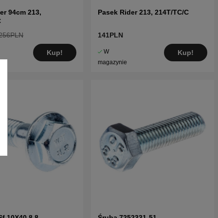
er 94cm 213,
Pasek Rider 213, 214T/TC/C
C
256PLN
141PLN
W
Kup!
Kup!
magazynie
f 10X40 8,8
Śruba 7252331-51