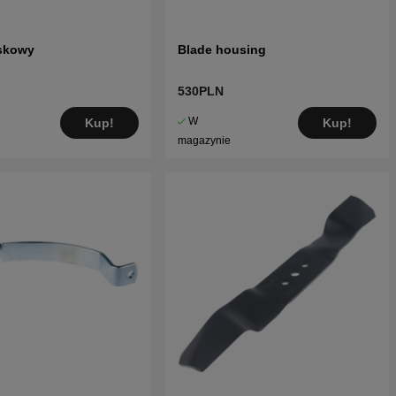
yskowy
Blade housing
530PLN
W
Kup!
Kup!
magazynie