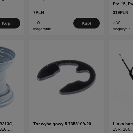
Pro 15, Pr
7PLN
319PLN
W
W
Kup!
Kup!
magazynie
magazynie
R213C,
Tor wyścigowy 5 7353109-20
Linka ham
316,
13R, 16C,