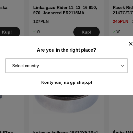
aska
Linka gazu Rider 11, 13, 16 850,
Pasek Rid
970, Jonsered FR2115MA
214TC/T/
127PLN
245PLN
W
W
Kup!
Kup!
magazynie
magazynie
Are you in the right place?
Select country
Kontynuuj na gplshop.pl
8 8Zpb
Łożysko kulkowe 15X32X9 2Rs1
Śruba M6S