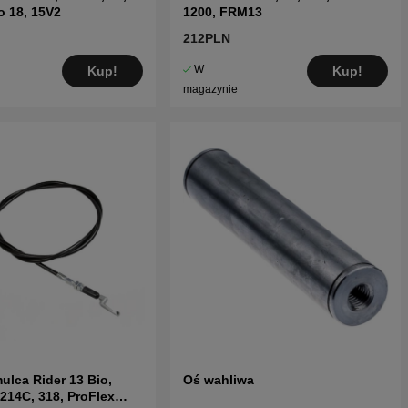
o 18, 15V2
1200, FRM13
212PLN
W
Kup!
Kup!
magazynie
ulca Rider 13 Bio,
Oś wahliwa
 214C, 318, ProFlex