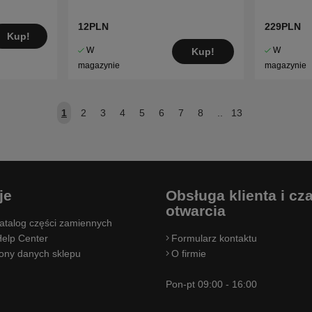
18,20
12PLN
229PLN
Kup!
W
W
Kup!
magazynie
magazynie
1
2
3
4
5
6
7
8
..
13
je
Obsługa klienta i cz
otwarcia
atalog części zamiennych
elp Center
Formularz kontaktu
rony danych sklepu
O firmie
Pon-pt 09:00 - 16:00