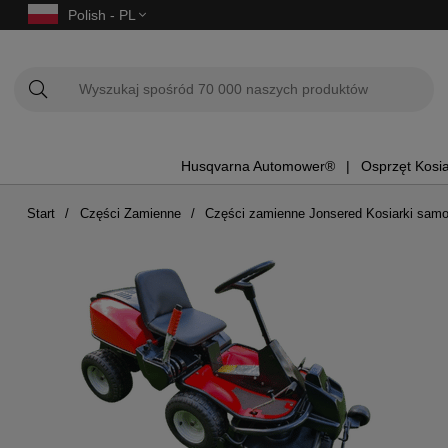
Polish - PL
Husqvarna Automower®
Osprzęt Kosi
Start
Części Zamienne
Części zamienne Jonsered Kosiarki sam