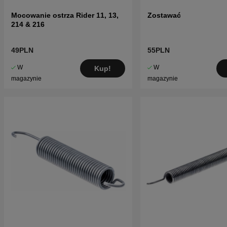
Mocowanie ostrza Rider 11, 13,
Zostawać
214 & 216
49PLN
55PLN
W
W
Kup!
magazynie
magazynie