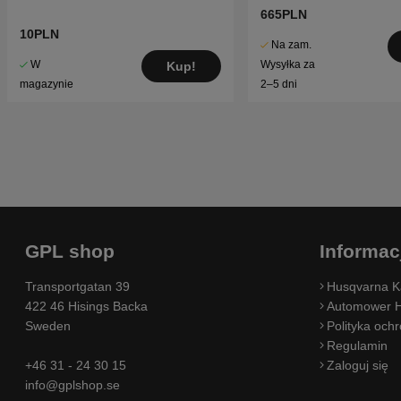
R318, R320
665PLN
10PLN
Na zam.
W
Wysyłka za
Kup!
magazynie
2–5 dni
GPL shop
Informac
Transportgatan 39
Husqvarna K
422 46 Hisings Backa
Automower H
Sweden
Polityka och
Regulamin
+46 31 - 24 30 15
Zaloguj się
info@gplshop.se