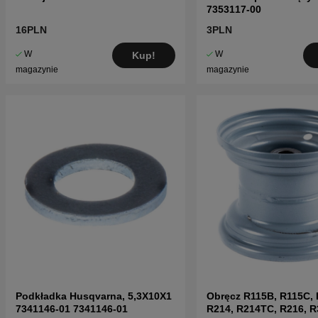
7353117-00
16PLN
3PLN
W
W
Kup!
magazynie
magazynie
Podkładka Husqvarna, 5,3X10X1
Obręcz R115B, R115C, 
7341146-01 7341146-01
R214, R214TC, R216, R