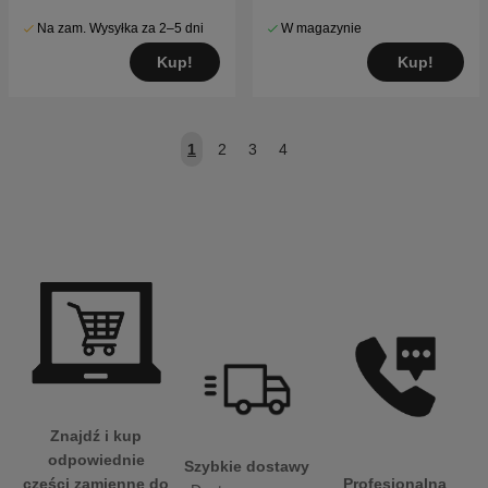
Na zam. Wysyłka za 2–5 dni
W magazynie
Kup!
Kup!
1
2
3
4
Znajdź i kup
odpowiednie
Szybkie dostawy
Profesjonalna
części zamienne do