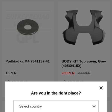
Podkładka M4 7341137-41
BODY KIT Top cover, Grey
(405X/415X)
13PLN
269PLN
299PLN
W magazynie
W magazynie
Kup!
Kup!
Are you in the right place?
Select country