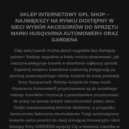
SKLEP INTERNETOWY GPL SHOP –
NAJWIĘKSZY NA RYNKU DOSTĘPNY W
SIECI WYBÓR AKCESORIÓW DO SPRZĘTU
MARKI HUSQVARNA AUTOMOWER® ORAZ
GARDENA
Cały swój trawnik można skosić wygodnie bez kiwnięcia
palcem! Siedząc wygodnie w fotelu można obserwować, jak
maszyna pielęgnuje trawnik w absolutnie najlepszy sposób.
Zapewnij swojemu trawnikowi znakomitą pielęgnację za
pomocą automatycznego robota–kosiarki do trawy produkcji
firmy Husqvarna®. Roboty–kosiarki do trawy marki
Husqvarna Automower® przystosowane są do wszelkiego
rodzaju trawników i można je z powodzeniem przystosować
do pracy na terenie dużych nieruchomości/ połaci ziemi.
Dzięki zaawansowanej technice śledzenia, w przypadku
konieczności ładowania akumulatorów Twoja automatyczna
kosiarka sama powróci do stacji dokującej Innowacyjny robot
koszący firmy GARDENA wyręczy Cię w koszeniu trawnika w