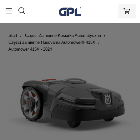
Start
Części Zamienne Kosiarka Automatyczna
Części zamienne Husqvarna Automower® 415X
Automower 415X - 2024