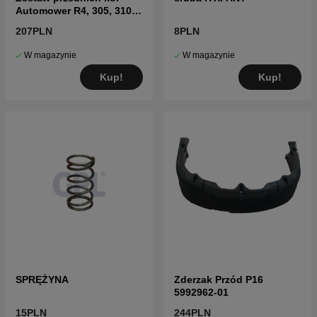
Automower R4, 305, 310
MARK II, 315 Mark II, 405X,
207PLN
8PLN
415X
W magazynie
W magazynie
Kup!
Kup!
SPRĘŻYNA
Zderzak Przód P16
5992962-01
15PLN
244PLN