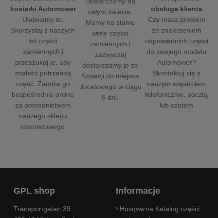
Dostarczamy na
obsługa klienta
kosiarki Automower
całym świecie.
Czy masz problem
Ułatwiamy to.
Mamy na stanie
ze znalezieniem
Skorzystaj z naszych
wiele części
odpowiednich części
list części
zamiennych i
do swojego modelu
zamiennych i
zazwyczaj
Automower?
przeszukaj je, aby
dostarczamy je ze
Skontaktuj się z
znaleźć potrzebną
Szwecji do miejsca
naszym wsparciem
część. Zamów go
docelowego w ciągu
telefonicznie, pocztą
bezpośrednio online
5 dni.
lub czatem
za pośrednictwem
naszego sklepu
internetowego
GPL shop
Informacje
Transportgatan 39
Husqvarna Katalog części