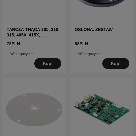
TARCZA TNĄCA 305, 310,
OSŁONA. ZESTAW
315, 405X, 415X,
310E(2020-)
78PLN
58PLN
W magazynie
W magazynie
Kup!
Kup!