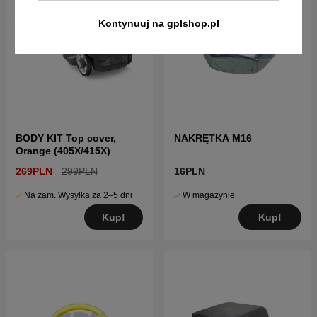
Kontynuuj na gplshop.pl
BODY KIT Top cover,
NAKRĘTKA M16
Orange (405X/415X)
269PLN
299PLN
16PLN
Na zam. Wysyłka za 2–5 dni
W magazynie
Kup!
Kup!