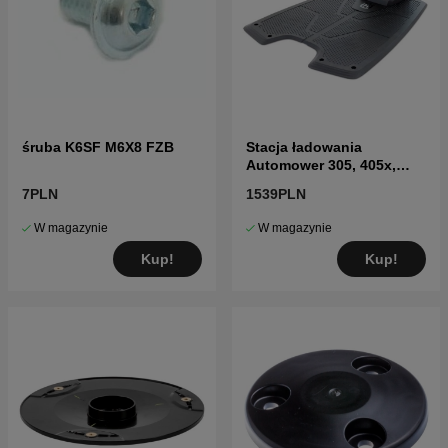
śruba K6SF M6X8 FZB
Stacja ładowania
Automower 305, 405x,
415x, 310, 315, 315X
7PLN
1539PLN
W magazynie
W magazynie
Kup!
Kup!