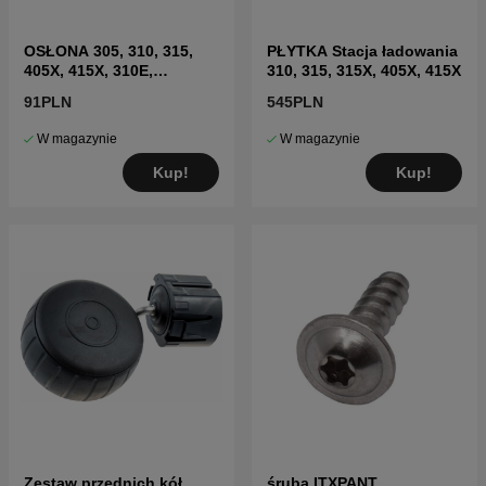
OSŁONA 305, 310, 315,
PŁYTKA Stacja ładowania
405X, 415X, 310E,
310, 315, 315X, 405X, 415X
435X(2020-)
91PLN
545PLN
W magazynie
W magazynie
Kup!
Kup!
Zestaw przednich kół
śruba ITXPANT