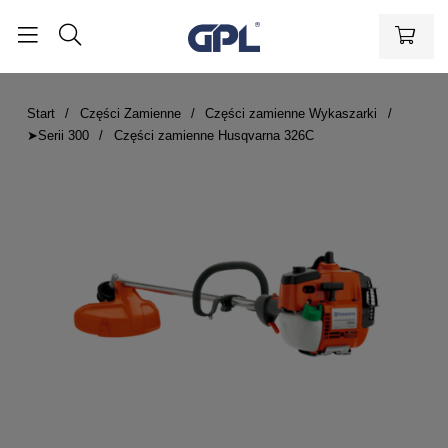
Start
Części Zamienne
Części zamienne Wykaszarki
➤Serii 300
Części zamienne Husqvarna 326C