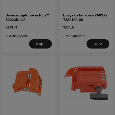
Świeca zapłonowa Rcj7Y
Łożysko kulkowe 24X9X7
5032351-08
7382199-00
22PLN
31PLN
W magazynie
W magazynie
Kup!
Kup!