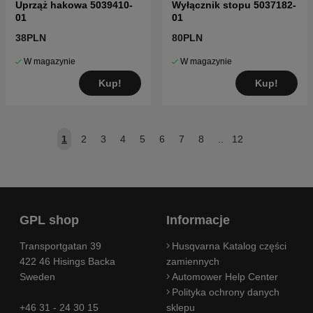
Uprząż hakowa 5039410-
Wyłącznik stopu 5037182-
01
01
38PLN
80PLN
W magazynie
W magazynie
Kup!
Kup!
1
2
3
4
5
6
7
8
..
12
GPL shop
Informacje
Transportgatan 39
Husqvarna Katalog części
422 46 Hisings Backa
zamiennych
Sweden
Automower Help Center
Polityka ochrony danych
+46 31 - 24 30 15
sklepu