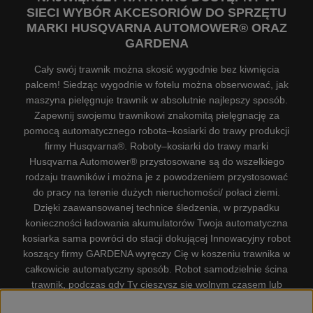
SIECI WYBÓR AKCESORIÓW DO SPRZĘTU
MARKI HUSQVARNA AUTOMOWER® ORAZ
GARDENA
Cały swój trawnik można skosić wygodnie bez kiwnięcia
palcem! Siedząc wygodnie w fotelu można obserwować, jak
maszyna pielęgnuje trawnik w absolutnie najlepszy sposób.
Zapewnij swojemu trawnikowi znakomitą pielęgnację za
pomocą automatycznego robota–kosiarki do trawy produkcji
firmy Husqvarna®. Roboty–kosiarki do trawy marki
Husqvarna Automower® przystosowane są do wszelkiego
rodzaju trawników i można je z powodzeniem przystosować
do pracy na terenie dużych nieruchomości/ połaci ziemi.
Dzięki zaawansowanej technice śledzenia, w przypadku
konieczności ładowania akumulatorów Twoja automatyczna
kosiarka sama powróci do stacji dokującej Innowacyjny robot
koszący firmy GARDENA wyręczy Cię w koszeniu trawnika w
całkowicie automatyczny sposób. Robot samodzielnie ścina
trawnik, podczas gdy Ty cieszysz się wolnym czasem lub
zajmujesz się innymi czynnościami. Robot–kosiarka do trawy