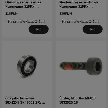
Obudowa rozrusznika
Mechanizm rozruchowy
Husqvarna 325RX,
Husqvarna 325RX,
327RDX, 327P5X
327RDX, 326P5X
118PLN
339PLN
Na zam. Wysyłka za 2–5 dni
Na zam. Wysyłka za 2–5 dni
Kup!
Kup!
Łożysko kulkowe
Śruba, Mc6Shs M4X16
28X12X8 Skf 6001-2Rs
5032025-16
7382101-04