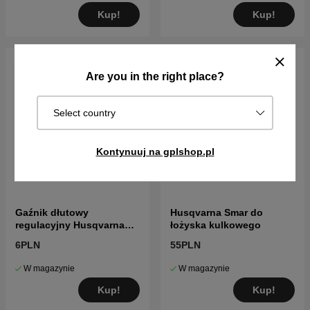
Kup!
Kup!
Are you in the right place?
Select country
Kontynuuj na gplshop.pl
Gaźnik dłutowy
Husqvarna Smar do
regulacyjny Husqvarna
łożyska kulkowego
5016002-03
6PLN
55PLN
W magazynie
W magazynie
Kup!
Kup!