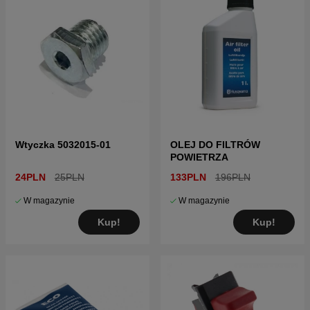
Kliknij tutaj, aby zobaczyć katalog części i listę
części dla Husqvarna 326C 20041000001-
20061400000
Kliknij tutaj, aby zobaczyć katalog części i listę
części dla Husqvarna 326C 20061400001-Current
Wtyczka 5032015-01
OLEJ DO FILTRÓW
POWIETRZA
24PLN
25PLN
133PLN
196PLN
W magazynie
W magazynie
Kup!
Kup!