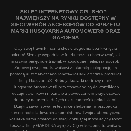
SKLEP INTERNETOWY GPL SHOP –
NAJWIĘKSZY NA RYNKU DOSTĘPNY W
SIECI WYBÓR AKCESORIÓW DO SPRZĘTU
MARKI HUSQVARNA AUTOMOWER® ORAZ
GARDENA
Cały swój trawnik można skosić wygodnie bez kiwnięcia
palcem! Siedząc wygodnie w fotelu można obserwować, jak
maszyna pielęgnuje trawnik w absolutnie najlepszy sposób.
Zapewnij swojemu trawnikowi znakomitą pielęgnację za
pomocą automatycznego robota–kosiarki do trawy produkcji
firmy Husqvarna®. Roboty–kosiarki do trawy marki
Husqvarna Automower® przystosowane są do wszelkiego
rodzaju trawników i można je z powodzeniem przystosować
do pracy na terenie dużych nieruchomości/ połaci ziemi.
Dzięki zaawansowanej technice śledzenia, w przypadku
konieczności ładowania akumulatorów Twoja automatyczna
kosiarka sama powróci do stacji dokującej Innowacyjny robot
koszący firmy GARDENA wyręczy Cię w koszeniu trawnika w