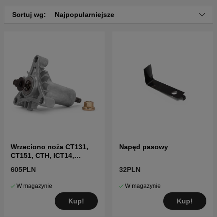
Sortuj wg:
Najpopularniejsze
Wrzeciono noża CT131,
Napęd pasowy
CT151, CTH, ICT14,
LT2215 i inne
605PLN
32PLN
W magazynie
W magazynie
Kup!
Kup!