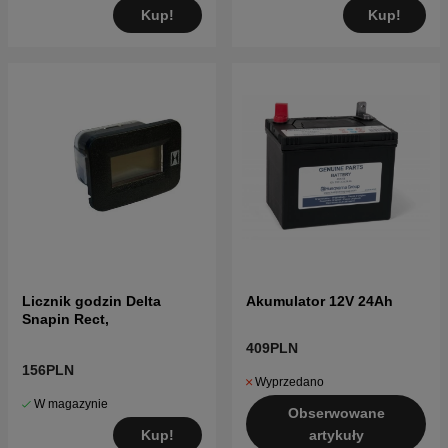
Kup!
Kup!
Licznik godzin Delta
Akumulator 12V 24Ah
Snapin Rect,
409PLN
156PLN
Wyprzedano
W magazynie
Obserwowane
Kup!
artykuły