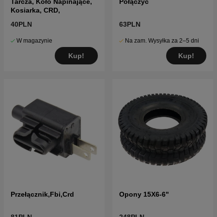
Tarcza, Koło Napinające,
Połączyć
Kosiarka, CRD,
40PLN
63PLN
W magazynie
Na zam. Wysyłka za 2–5 dni
Kup!
Kup!
Przełącznik,Fbi,Crd
Opony 15X6-6"