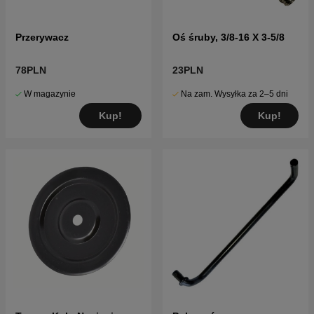
Przerywacz
Oś śruby, 3/8-16 X 3-5/8
78PLN
23PLN
W magazynie
Na zam. Wysyłka za 2–5 dni
Kup!
Kup!