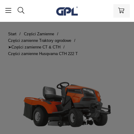
Start
Części Zamienne
Części zamienne Traktory ogrodowe
➤Części zamienne CT & CTH
Części zamienne Husqvarna CTH 222 T