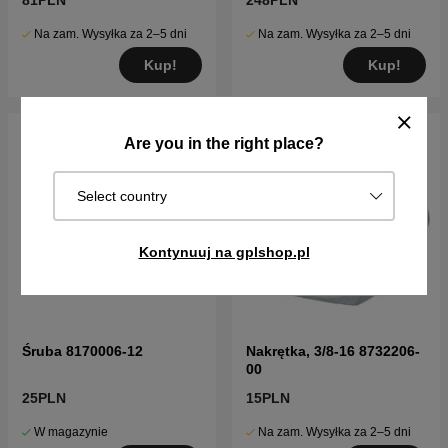
81PLN
248PLN
Na zam. Wysyłka za 2–5 dni
Na zam. Wysyłka za 2–5 dni
Kup!
Kup!
Are you in the right place?
Select country
Kontynuuj na gplshop.pl
Śruba 8170006-12
Nakrętka, 3/8-16 8732206-
00
25PLN
15PLN
W magazynie
Na zam. Wysyłka za 2–5 dni