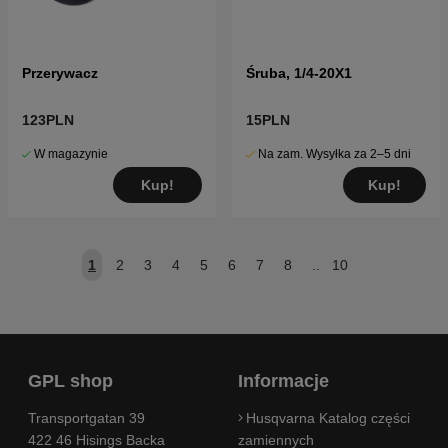
Przerywacz
Śruba, 1/4-20X1
123PLN
15PLN
W magazynie
Na zam. Wysyłka za 2–5 dni
Kup!
Kup!
1
2
3
4
5
6
7
8
..
10
GPL shop
Informacje
Transportgatan 39
Husqvarna Katalog części
422 46 Hisings Backa
zamiennych