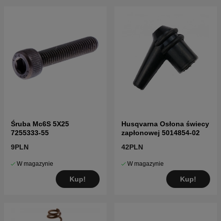
Śruba Mc6S 5X25
Husqvarna Osłona świecy
7255333-55
zapłonowej 5014854-02
9PLN
42PLN
W magazynie
W magazynie
Kup!
Kup!