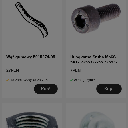
Wąż gumowy 5015274-05
Husqvarna Śruba Mc6S
5X12 7255327-55 7255327-
55
27PLN
7PLN
Na zam. Wysyłka za 2–5 dni
W magazynie
Kup!
Kup!