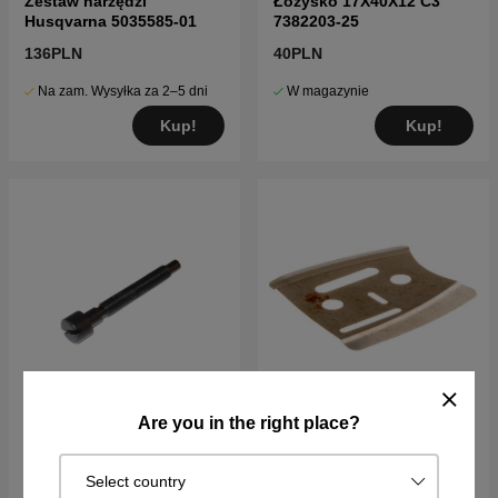
Zestaw narzędzi
Łożysko 17X40X12 C3
Husqvarna 5035585-01
7382203-25
136PLN
40PLN
Na zam. Wysyłka za 2–5 dni
W magazynie
Kup!
Kup!
Are you in the right place?
Śruba napinacza
Blacha prowadząca
łańcucha
Husqvarna 162, 266, 268,
Select country
272, 285, 288, 298 itd
18PLN
35PLN