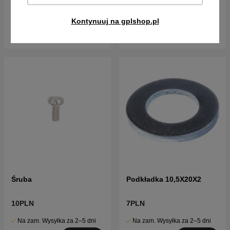
Na zam. Wysyłka za 2–5 dni
Na zam. Wysyłka za 2–5 dni
Kontynuuj na gplshop.pl
Kup!
Kup!
Śruba
Podkładka 10,5X20X2
10PLN
7PLN
Na zam. Wysyłka za 2–5 dni
Na zam. Wysyłka za 2–5 dni