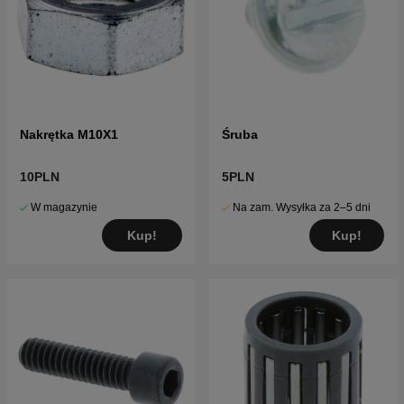
Nakrętka M10X1
Śruba
10PLN
5PLN
W magazynie
Na zam. Wysyłka za 2–5 dni
Kup!
Kup!