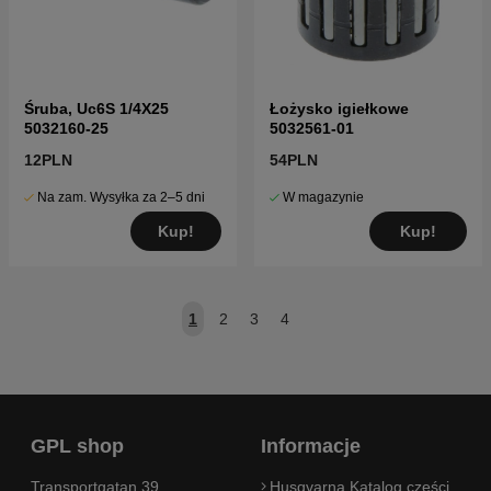
Śruba, Uc6S 1/4X25
Łożysko igiełkowe
5032160-25
5032561-01
12PLN
54PLN
Na zam. Wysyłka za 2–5 dni
W magazynie
Kup!
Kup!
1
2
3
4
GPL shop
Informacje
Transportgatan 39
Husqvarna Katalog części