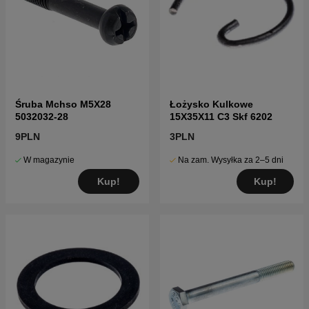
Śruba Mchso M5X28
Łożysko Kulkowe
5032032-28
15X35X11 C3 Skf 6202
9PLN
3PLN
W magazynie
Na zam. Wysyłka za 2–5 dni
Kup!
Kup!