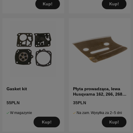
Kup!
Kup!
Gasket kit
Płyta prowadząca, lewa
Husqvarna 162, 266, 268,
262, 285, 288
55PLN
35PLN
W magazynie
Na zam. Wysyłka za 2–5 dni
Kup!
Kup!