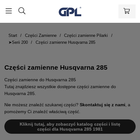
Start
Części Zamienne
Części zamienne Pilarki
➤Serii 200
Części zamienne Husqvarna 285
Części zamienne Husqvarna 285
Części zamienne do Husqvarna 285
Tutaj znajdziesz wszystkie dostępne części zamienne do
Husqvarna 285.
Nie możesz znaleźć szukanej części?
Skontaktuj się z nami
, a
pomożemy Ci znaleźć właściwą część.
Kliknij tutaj, aby zobaczyć katalog części i listę
części dla Husqvarna 285 1981