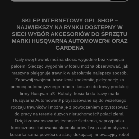
SKLEP INTERNETOWY GPL SHOP –
NAJWIĘKSZY NA RYNKU DOSTĘPNY W
SIECI WYBÓR AKCESORIÓW DO SPRZĘTU
MARKI HUSQVARNA AUTOMOWER® ORAZ
GARDENA
Cały swój trawnik można skosić wygodnie bez kiwnięcia
palcem! Siedząc wygodnie w fotelu można obserwować, jak
maszyna pielęgnuje trawnik w absolutnie najlepszy sposób.
Zapewnij swojemu trawnikowi znakomitą pielęgnację za
pomocą automatycznego robota–kosiarki do trawy produkcji
firmy Husqvarna®. Roboty–kosiarki do trawy marki
Husqvarna Automower® przystosowane są do wszelkiego
rodzaju trawników i można je z powodzeniem przystosować
do pracy na terenie dużych nieruchomości/ połaci ziemi.
Dzięki zaawansowanej technice śledzenia, w przypadku
konieczności ładowania akumulatorów Twoja automatyczna
kosiarka sama powróci do stacji dokującej Innowacyjny robot