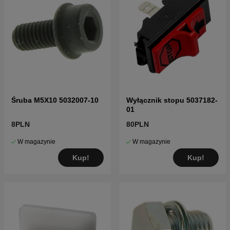
Śruba M5X10 5032007-10
Wyłącznik stopu 5037182-
01
8PLN
80PLN
W magazynie
W magazynie
Kup!
Kup!