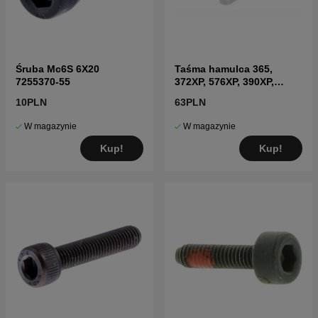
Śruba Mc6S 6X20
Taśma hamulca 365,
7255370-55
372XP, 576XP, 390XP,
572XP, 565, 592XP, 595XP
10PLN
63PLN
W magazynie
W magazynie
Kup!
Kup!