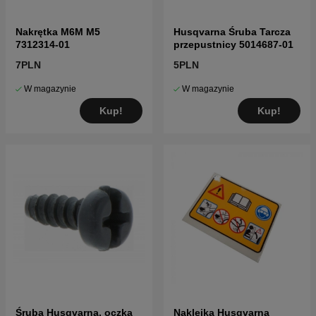
Nakrętka M6M M5
Husqvarna Śruba Tarcza
7312314-01
przepustnicy 5014687-01
7PLN
5PLN
W magazynie
W magazynie
Kup!
Kup!
Śruba Husqvarna, oczka
Naklejka Husqvarna