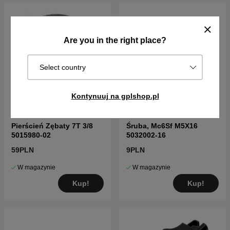
Are you in the right place?
Select country
Kontynuuj na gplshop.pl
Pierścień Zębaty 7T 3/8
Śruba, Mc6Sf M5X16
5015980-02
5032002-16
59PLN
9PLN
W magazynie
W magazynie
Kup!
Kup!