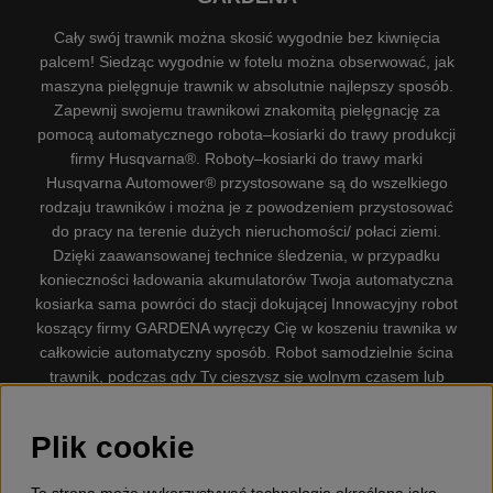
Cały swój trawnik można skosić wygodnie bez kiwnięcia
palcem! Siedząc wygodnie w fotelu można obserwować, jak
maszyna pielęgnuje trawnik w absolutnie najlepszy sposób.
Zapewnij swojemu trawnikowi znakomitą pielęgnację za
pomocą automatycznego robota–kosiarki do trawy produkcji
firmy Husqvarna®. Roboty–kosiarki do trawy marki
Husqvarna Automower® przystosowane są do wszelkiego
rodzaju trawników i można je z powodzeniem przystosować
do pracy na terenie dużych nieruchomości/ połaci ziemi.
Dzięki zaawansowanej technice śledzenia, w przypadku
konieczności ładowania akumulatorów Twoja automatyczna
kosiarka sama powróci do stacji dokującej Innowacyjny robot
koszący firmy GARDENA wyręczy Cię w koszeniu trawnika w
całkowicie automatyczny sposób. Robot samodzielnie ścina
trawnik, podczas gdy Ty cieszysz się wolnym czasem lub
zajmujesz się innymi czynnościami. Robot–kosiarka do trawy
firmy GARDENA jest najcichszą kosiarką do trawników
Plik cookie
dostępną na rynku. Firma nasza dysponuje. Gplshop
sprzedaje również Husqvarna Pilarki, Wyposażenie, Odzież