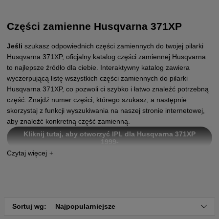
Części zamienne Husqvarna 371XP
Jeśli
szukasz odpowiednich części zamiennych do twojej pilarki
Husqvarna 371XP, oficjalny katalog części zamiennej Husqvarna
to najlepsze źródło dla ciebie. Interaktywny katalog zawiera
wyczerpującą listę wszystkich części zamiennych do pilarki
Husqvarna 371XP, co pozwoli ci szybko i łatwo znaleźć potrzebną
część. Znajdź numer części, którego szukasz, a następnie
skorzystaj z funkcji wyszukiwania na naszej stronie internetowej,
aby znaleźć konkretną część zamienną.
Kliknij tutaj, aby otworzyć IPL dla Husqvarna 371XP
1999-
Kliknij tutaj, aby otworzyć IPL dla Husqvarna 371XP
1997-1998
Kliknij tutaj, aby otworzyć IPL dla Husqvarna 371XP
Sortuj wg:
Najpopularniejsze
1996