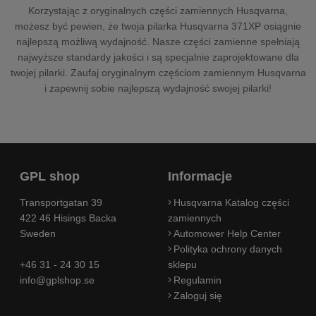
Korzystając z oryginalnych części zamiennych Husqvarna,
możesz być pewien, że twoja pilarka Husqvarna 371XP osiągnie
najlepszą możliwą wydajność. Nasze części zamienne spełniają
najwyższe standardy jakości i są specjalnie zaprojektowane dla
twojej pilarki. Zaufaj oryginalnym częściom zamiennym Husqvarna
i zapewnij sobie najlepszą wydajność swojej pilarki!
GPL shop
Informacje
Transportgatan 39
Husqvarna Katalog części
422 46 Hisings Backa
zamiennych
Sweden
Automower Help Center
Polityka ochrony danych
+46 31 - 24 30 15
sklepu
info@gplshop.se
Regulamin
Zaloguj się