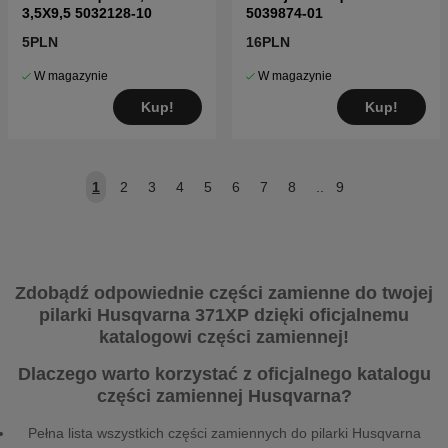
3,5X9,5 5032128-10
5039874-01
5PLN
16PLN
W magazynie
W magazynie
Kup!
Kup!
1
2
3
4
5
6
7
8
..
9
Zdobądź odpowiednie części zamienne do twojej
pilarki Husqvarna 371XP dzięki oficjalnemu
katalogowi części zamiennej!
Dlaczego warto korzystać z oficjalnego katalogu
części zamiennej Husqvarna?
Pełna lista wszystkich części zamiennych do pilarki Husqvarna