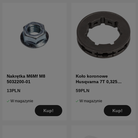
Kliknij tutaj, aby otworzyć IPL dla Husqvarna 371XP
1995
Nakrętka M6Mf M8
Koło koronowe
5032200-01
Husqvarna 7T 0,325
5014574-02
13PLN
59PLN
W magazynie
W magazynie
Kup!
Kup!