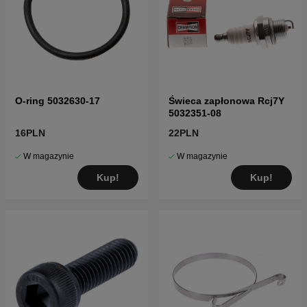
O-ring 5032630-17
Świeca zapłonowa Rcj7Y
5032351-08
16PLN
22PLN
W magazynie
W magazynie
Kup!
Kup!