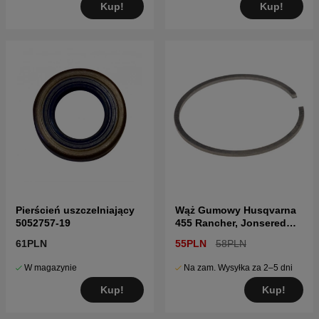
Kup!
Kup!
Pierścień uszczelniający
Wąż Gumowy Husqvarna
5052757-19
455 Rancher, Jonsered
CS2255
61PLN
55PLN
58PLN
W magazynie
Na zam. Wysyłka za 2–5 dni
Kup!
Kup!