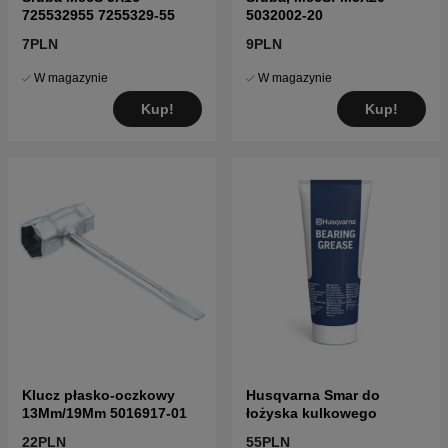
725532955 7255329-55
5032002-20
7PLN
9PLN
W magazynie
W magazynie
Kup!
Kup!
Klucz płasko-oczkowy
Husqvarna Smar do
13Mm/19Mm 5016917-01
łożyska kulkowego
22PLN
55PLN