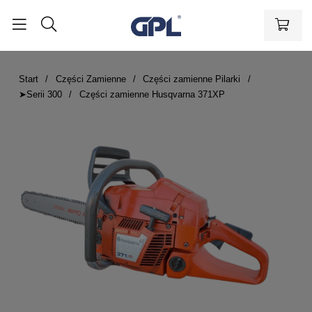
Start
Części Zamienne
Części zamienne Pilarki
➤Serii 300
Części zamienne Husqvarna 371XP