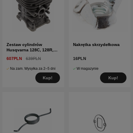
Zestaw cylindrów
Nakrętka skrzydełkowa
Husqvarna 128C, 128R,
CC2128, BC2128
607PLN
639PLN
16PLN
Na zam. Wysyłka za 2–5 dni
W magazynie
Kup!
Kup!