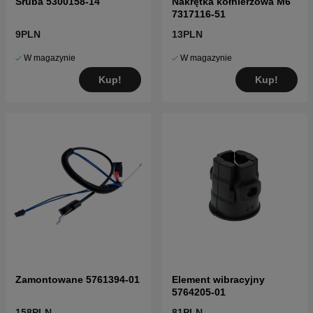
Śruba 5300158-14
Nakrętka kołnierzowa M6
7317116-51
9PLN
13PLN
W magazynie
W magazynie
Kup!
Kup!
Zamontowane 5761394-01
Element wibracyjny
5764205-01
158PLN
81PLN