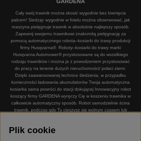
GARDENA
Cały swój trawnik można skosić wygodnie bez kiwnięcia
palcem! Siedząc wygodnie w fotelu można obserwować, jak
maszyna pielęgnuje trawnik w absolutnie najlepszy sposób.
Zapewnij swojemu trawnikowi znakomitą pielęgnację za
pomocą automatycznego robota–kosiarki do trawy produkcji
firmy Husqvarna®. Roboty–kosiarki do trawy marki
Husqvarna Automower® przystosowane są do wszelkiego
rodzaju trawników i można je z powodzeniem przystosować
do pracy na terenie dużych nieruchomości/ połaci ziemi.
Dzięki zaawansowanej technice śledzenia, w przypadku
konieczności ładowania akumulatorów Twoja automatyczna
kosiarka sama powróci do stacji dokującej Innowacyjny robot
koszący firmy GARDENA wyręczy Cię w koszeniu trawnika w
całkowicie automatyczny sposób. Robot samodzielnie ścina
trawnik, podczas gdy Ty cieszysz się wolnym czasem lub
zajmujesz się innymi czynnościami. Robot–kosiarka do trawy
firmy GARDENA jest najcichszą kosiarką do trawników
Plik cookie
dostępną na rynku. Firma nasza dysponuje. Gplshop
sprzedaje również Husqvarna Pilarki, Wyposażenie, Odzież