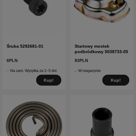
Śruba 5292681-01
Startowy mostek
podbródkowy 5038733-05
6PLN
83PLN
Na zam. Wysyłka za 2–5 dni
W magazynie
Kup!
Kup!