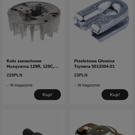
Koło zamachowe
Przelotowa Głowica
Husqvarna 129R, 129C,
Trymera 5013304-01
129LK, 325R
220PLN
23PLN
W magazynie
W magazynie
Kup!
Kup!