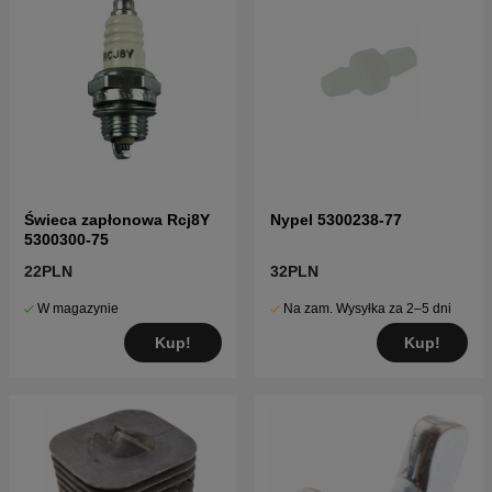
Świeca zapłonowa Rcj8Y
Nypel 5300238-77
5300300-75
22PLN
32PLN
W magazynie
Na zam. Wysyłka za 2–5 dni
Kup!
Kup!