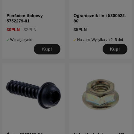
Pierścień tłokowy
Ogranicznik linii 5300522-
5752279-01
86
30PLN
32PLN
35PLN
W magazynie
Na zam. Wysyłka za 2–5 dni
Kup!
Kup!