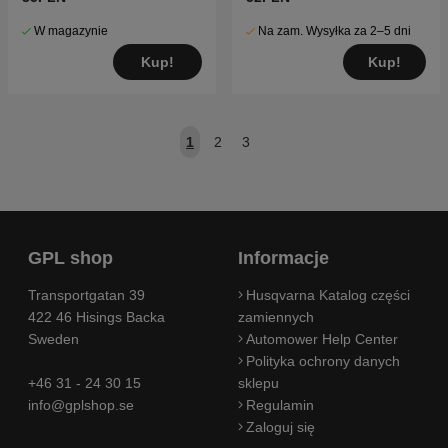
W magazynie
Na zam. Wysyłka za 2–5 dni
Kup!
Kup!
1
2
3
GPL shop
Informacje
Transportgatan 39
Husqvarna Katalog części
422 46 Hisings Backa
zamiennych
Sweden
Automower Help Center
Polityka ochrony danych
+46 31 - 24 30 15
sklepu
info@gplshop.se
Regulamin
Zaloguj się