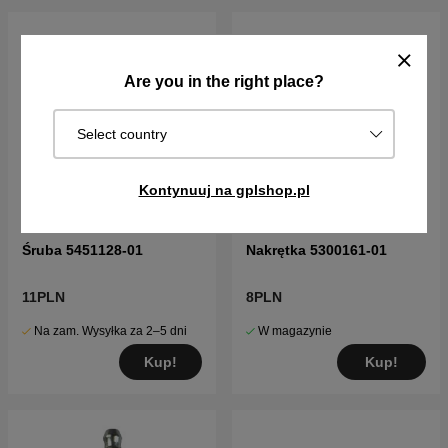
Are you in the right place?
Select country
Kontynuuj na gplshop.pl
Śruba 5451128-01
Nakrętka 5300161-01
11PLN
8PLN
Na zam. Wysyłka za 2–5 dni
W magazynie
Kup!
Kup!