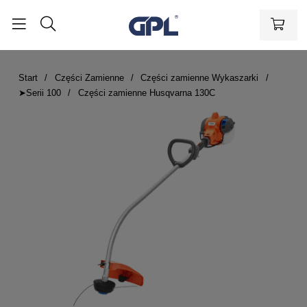
Start
Części Zamienne
Części zamienne Wykaszarki
➤Serii 100
Części zamienne Husqvarna 130C