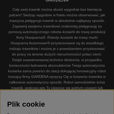
GARDENA
Cały swój trawnik można skosić wygodnie bez kiwnięcia
palcem! Siedząc wygodnie w fotelu można obserwować, jak
maszyna pielęgnuje trawnik w absolutnie najlepszy sposób.
Zapewnij swojemu trawnikowi znakomitą pielęgnację za
pomocą automatycznego robota–kosiarki do trawy produkcji
firmy Husqvarna®. Roboty–kosiarki do trawy marki
Husqvarna Automower® przystosowane są do wszelkiego
rodzaju trawników i można je z powodzeniem przystosować
do pracy na terenie dużych nieruchomości/ połaci ziemi.
Dzięki zaawansowanej technice śledzenia, w przypadku
konieczności ładowania akumulatorów Twoja automatyczna
kosiarka sama powróci do stacji dokującej Innowacyjny robot
koszący firmy GARDENA wyręczy Cię w koszeniu trawnika w
całkowicie automatyczny sposób. Robot samodzielnie ścina
trawnik, podczas gdy Ty cieszysz się wolnym czasem lub
zajmujesz się innymi czynnościami. Robot–kosiarka do trawy
firmy GARDENA jest najcichszą kosiarką do trawników
Plik cookie
dostępną na rynku. Firma nasza dysponuje. Gplshop
sprzedaje również Husqvarna Pilarki, Wyposażenie, Odzież