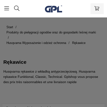
Start
Produkty do pielęgnacji ogrodów oraz do gospodarki leśnej marki
Husqvarna Wyposażenie i odzież ochronna
Rękawice
Rękawice
Husqvarna rękawice z wkładką antyprzecięciową. Husqvarna
rękawice Funktional, Classic, Technical. Gplshop vous propose
des prix très raisonnables et une livraison rapide