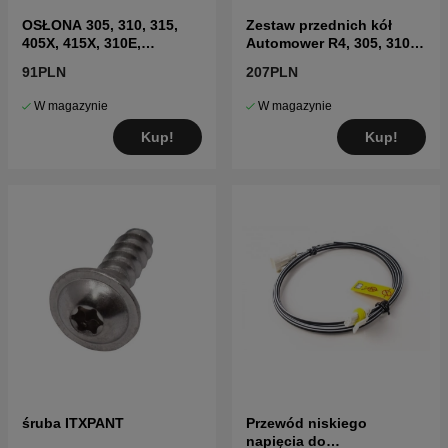
OSŁONA 305, 310, 315,
Zestaw przednich kół
405X, 415X, 310E,
Automower R4, 305, 310
435X(2020-)
MARK II, 315 Mark II, 405X,
91PLN
207PLN
415X
W magazynie
W magazynie
Kup!
Kup!
śruba ITXPANT
Przewód niskiego
napięcia do