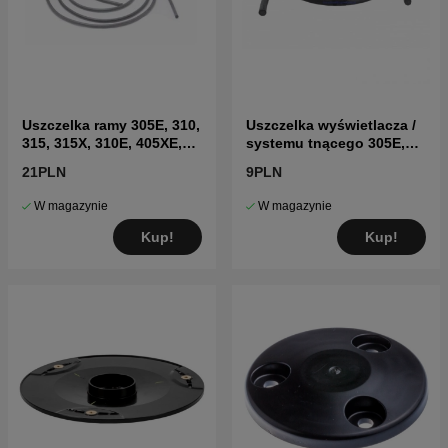
Uszczelka ramy 305E, 310,
Uszczelka wyświetlacza /
315, 315X, 310E, 405XE,
systemu tnącego 305E,
410XE, Sileno
310, 315, 315X, 320, 430X,
21PLN
9PLN
450X czarna
W magazynie
W magazynie
Kup!
Kup!