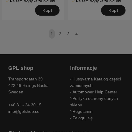
Na zam. Wysyłka za 2–5 dni
Na zam. Wysyłka za 2–5 dni
Kup!
Kup!
1
2
3
4
GPL shop
Informacje
Transportgatan 39
Husqvarna Katalog części
422 46 Hisings Backa
zamiennych
Sweden
Automower Help Center
Polityka ochrony danych
+46 31 - 24 30 15
sklepu
info@gplshop.se
Regulamin
Zaloguj się