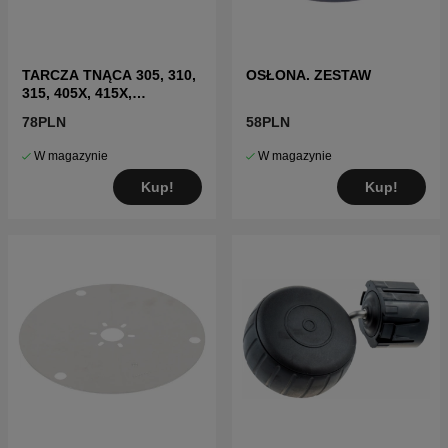
TARCZA TNĄCA 305, 310,
OSŁONA. ZESTAW
315, 405X, 415X,
310E(2020-)
78PLN
58PLN
W magazynie
W magazynie
Kup!
Kup!