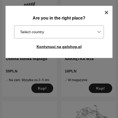
Are you in the right place?
Select country
Kontynuuj na gplshop.pl
Osłona silnika tnącego
NAKRĘTKA M16
59PLN
16PLN
Na zam. Wysyłka za 2–5 dni
W magazynie
Kup!
Kup!