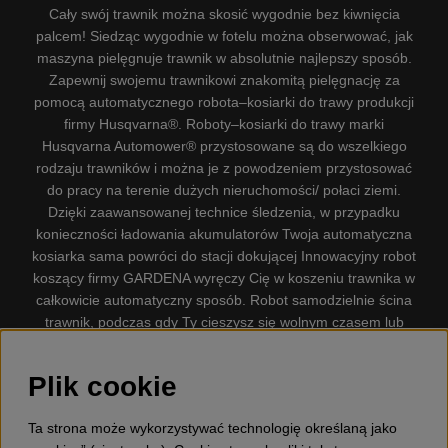
Cały swój trawnik można skosić wygodnie bez kiwnięcia
palcem! Siedząc wygodnie w fotelu można obserwować, jak
maszyna pielęgnuje trawnik w absolutnie najlepszy sposób.
Zapewnij swojemu trawnikowi znakomitą pielęgnację za
pomocą automatycznego robota–kosiarki do trawy produkcji
firmy Husqvarna®. Roboty–kosiarki do trawy marki
Husqvarna Automower® przystosowane są do wszelkiego
rodzaju trawników i można je z powodzeniem przystosować
do pracy na terenie dużych nieruchomości/ połaci ziemi.
Dzięki zaawansowanej technice śledzenia, w przypadku
konieczności ładowania akumulatorów Twoja automatyczna
kosiarka sama powróci do stacji dokującej Innowacyjny robot
koszący firmy GARDENA wyręczy Cię w koszeniu trawnika w
całkowicie automatyczny sposób. Robot samodzielnie ścina
trawnik, podczas gdy Ty cieszysz się wolnym czasem lub
zajmujesz się innymi czynnościami. Robot–kosiarka do trawy
firmy GARDENA jest najcichszą kosiarką do trawników
Plik cookie
dostępną na rynku. Firma nasza dysponuje. Gplshop
sprzedaje również Husqvarna Pilarki, Wyposażenie, Odzież
Ta strona może wykorzystywać technologię określaną jako
ochronna, Wykaszarki, Podkaszarki, Nożyce do żywopłotów,