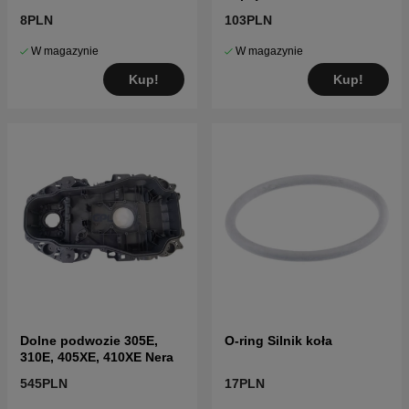
transformatora (5m)
8PLN
103PLN
W magazynie
W magazynie
Kup!
Kup!
Dolne podwozie 305E,
O-ring Silnik koła
310E, 405XE, 410XE Nera
545PLN
17PLN