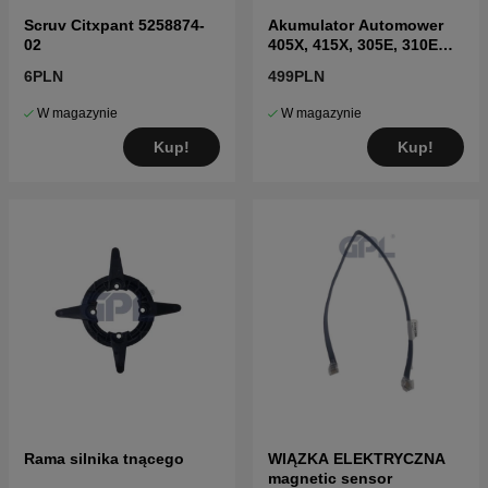
Scruv Citxpant 5258874-
Akumulator Automower
02
405X, 415X, 305E, 310E
Nera, Sileno Max
6PLN
499PLN
W magazynie
W magazynie
Kup!
Kup!
Rama silnika tnącego
WIĄZKA ELEKTRYCZNA
magnetic sensor