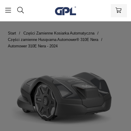
Start
Części Zamienne Kosiarka Automatyczna
Części zamienne Husqvarna Automower® 310E Nera
Automower 310E Nera - 2024