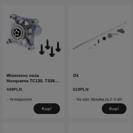
Wrzeciono noża
Oś
Husqvarna TC130, TS38,
TC38, LTH126, LTH151 i
449PLN
619PLN
inne
W magazynie
Na zam. Wysyłka za 2–5 dni
Kup!
Kup!