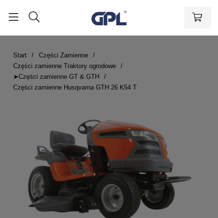
Start
Części Zamienne
Części zamienne Traktory ogrodowe
➤Części zamienne GT & GTH
Części zamienne Husqvarna GTH 26 K54 T