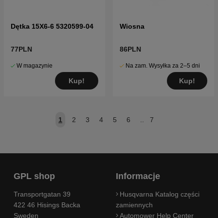
Dętka 15X6-6 5320599-04
Wiosna
77PLN
86PLN
W magazynie
Na zam. Wysyłka za 2–5 dni
Kup!
Kup!
1
2
3
4
5
6
..
7
GPL shop
Informacje
Transportgatan 39
Husqvarna Katalog części
422 46 Hisings Backa
zamiennych
Sweden
Automower Help Center