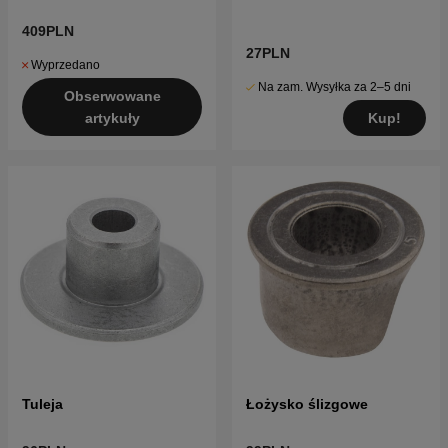
409PLN
27PLN
Wyprzedano
Na zam. Wysyłka za 2–5 dni
Obserwowane
Kup!
artykuły
Tuleja
Łożysko ślizgowe