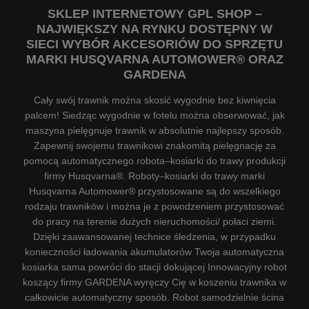
SKLEP INTERNETOWY GPL SHOP –
NAJWIĘKSZY NA RYNKU DOSTĘPNY W
SIECI WYBÓR AKCESORIÓW DO SPRZĘTU
MARKI HUSQVARNA AUTOMOWER® ORAZ
GARDENA
Cały swój trawnik można skosić wygodnie bez kiwnięcia
palcem! Siedząc wygodnie w fotelu można obserwować, jak
maszyna pielęgnuje trawnik w absolutnie najlepszy sposób.
Zapewnij swojemu trawnikowi znakomitą pielęgnację za
pomocą automatycznego robota–kosiarki do trawy produkcji
firmy Husqvarna®. Roboty–kosiarki do trawy marki
Husqvarna Automower® przystosowane są do wszelkiego
rodzaju trawników i można je z powodzeniem przystosować
do pracy na terenie dużych nieruchomości/ połaci ziemi.
Dzięki zaawansowanej technice śledzenia, w przypadku
konieczności ładowania akumulatorów Twoja automatyczna
kosiarka sama powróci do stacji dokującej Innowacyjny robot
koszący firmy GARDENA wyręczy Cię w koszeniu trawnika w
całkowicie automatyczny sposób. Robot samodzielnie ścina