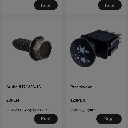
Kup!
Kup!
Śruba 8171206-16
Przerywacz
23PLN
123PLN
Na zam. Wysyłka za 2–5 dni
W magazynie
Kup!
Kup!