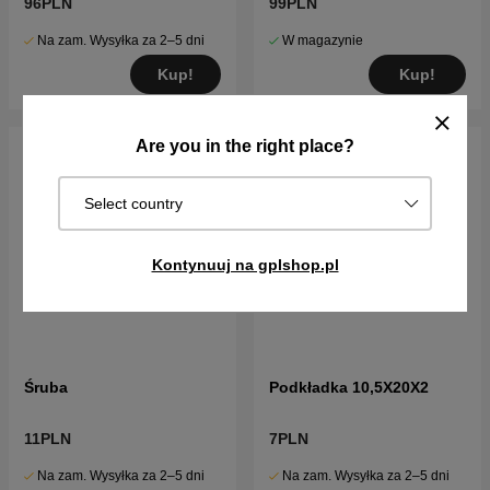
96PLN
99PLN
Na zam. Wysyłka za 2–5 dni
W magazynie
Kup!
Kup!
Are you in the right place?
Select country
Kontynuuj na gplshop.pl
Śruba
Podkładka 10,5X20X2
11PLN
7PLN
Na zam. Wysyłka za 2–5 dni
Na zam. Wysyłka za 2–5 dni