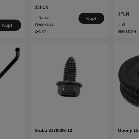
33PLN
3PLN
Na zam.
Kup!
W
Wysyłka za
Kup!
magazynie
2–5 dni
Śruba 8170006-12
Opony 15