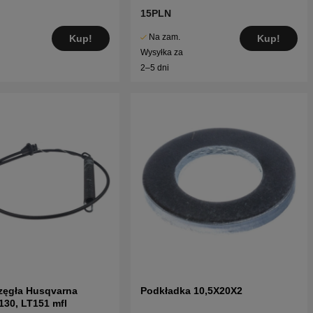
15PLN
Na zam.
Kup!
Kup!
Wysyłka za
2–5 dni
zęgła Husqvarna
Podkładka 10,5X20X2
130, LT151 mfl