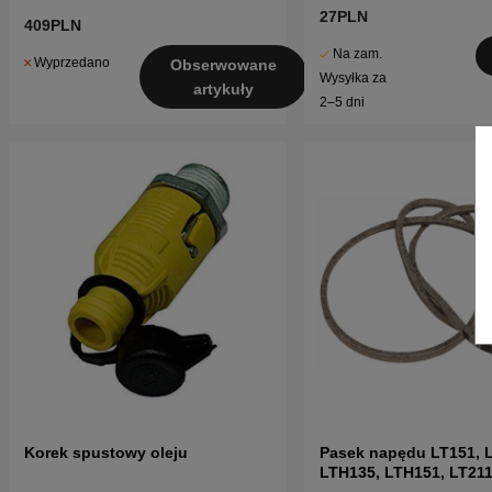
27PLN
409PLN
Na zam.
Wyprzedano
Obserwowane
Wysyłka za
artykuły
2–5 dni
Korek spustowy oleju
Pasek napędu LT151, 
LTH135, LTH151, LT211