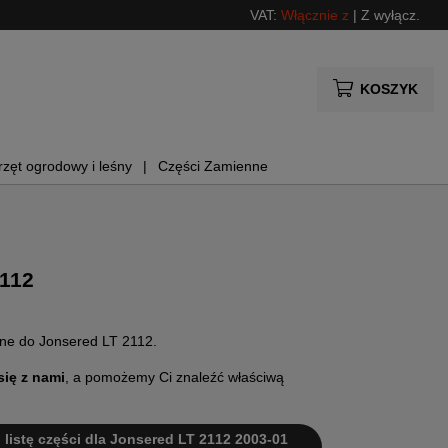
VAT:
Włącznie z
|
Z wyłącz.
KOSZYK
rzęt ogrodowy i leśny
Części Zamienne
2112
nne do Jonsered LT 2112.
się z nami
, a pomożemy Ci znaleźć właściwą
i listę części dla Jonsered LT 2112 2003-01