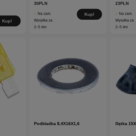
30PLN
23PLN
Na zam.
Na zam.
Kup!
Wysyłka za
Wysyłka za
Kup!
2–5 dni
2–5 dni
Podkładka 8,4X16X1,6
Dętka 15X