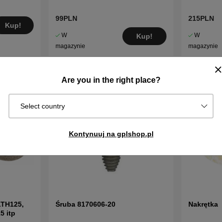
99PLN
215PLN
Kup!
W
W
Kup!
magazynie
magazynie
Are you in the right place?
Select country
Kontynuuj na gplshop.pl
LTH125,
Śruba 8170606-20
Nakrętka
5 itp