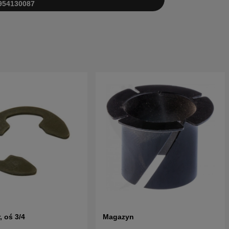
954130087
r, oś 3/4
Magazyn