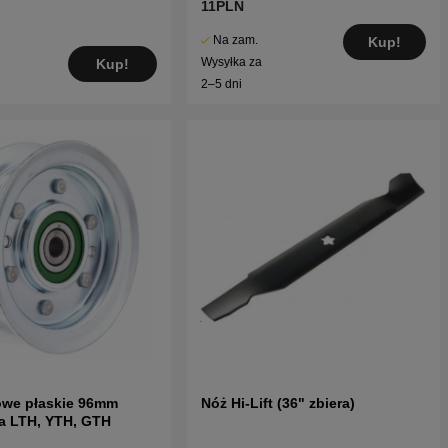
11PLN
Na zam.
Kup!
Wysyłka za
Kup!
2–5 dni
owe płaskie 96mm
Nóż Hi-Lift (36" zbiera)
a LTH, YTH, GTH