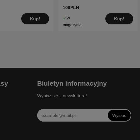
109PLN
W
Kup!
Kup!
magazynie
asy
Biuletyn informacyjny
Wypisz się z newslettera!
Wysłać