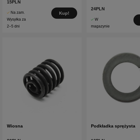
15PLN
24PLN
Na zam.
Kup!
W
Wysyłka za
magazynie
2–5 dni
Wiosna
Podkładka sprężysta