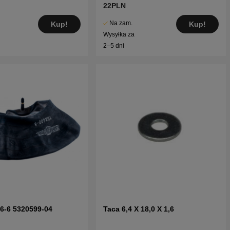
22PLN
Na zam.
Kup!
Kup!
Wysyłka za
2–5 dni
6-6 5320599-04
Taca 6,4 X 18,0 X 1,6