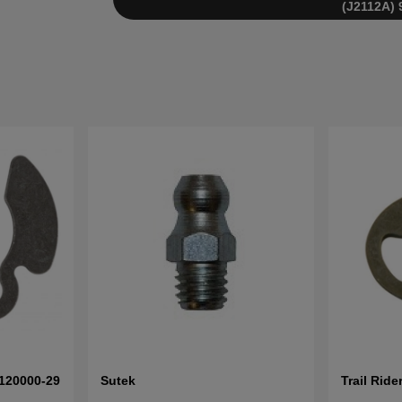
(J2112A) 
8120000-29
Sutek
Trail Ride