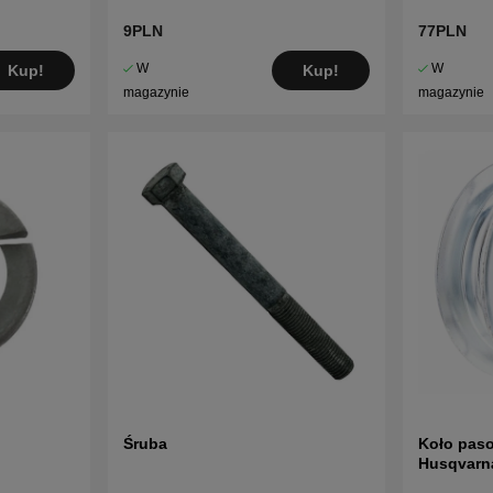
9PLN
77PLN
W
W
Kup!
Kup!
magazynie
magazynie
Śruba
Koło pas
Husqvarn