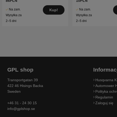
86PLN
10PLN
Na zam.
Na zam.
Kup!
Wysyłka za
Wysyłka za
2–5 dni
2–5 dni
GPL shop
Informac
Transportgatan 39
Husqvarna K
422 46 Hisings Backa
Automower H
Sweden
Polityka och
Regulamin
+46 31 - 24 30 15
Zaloguj się
info@gplshop.se