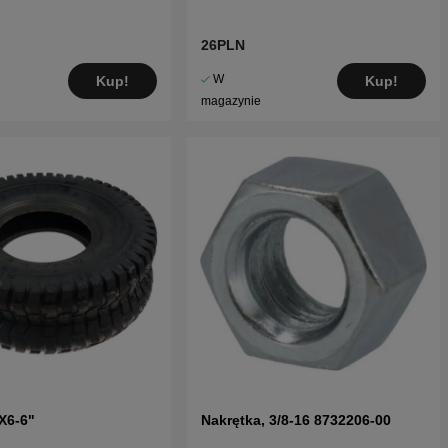
26PLN
W
Kup!
Kup!
magazynie
X6-6"
Nakrętka, 3/8-16 8732206-00