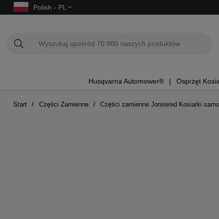
Polish - PL
Husqvarna Automower®
Osprzęt Kosi
Start
Części Zamienne
Części zamienne Jonsered Kosiarki sam