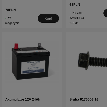
63PLN
78PLN
Na zam.
W
Wysyłka za
Kup!
magazynie
2–5 dni
Akumulator 12V 24Ah
Śruba 8170006-16