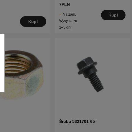
7PLN
Na zam.
Kup!
Wysyłka za
Kup!
2–5 dni
Śruba 5321701-65