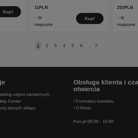
11PLN
253PLN
Kup!
W
W
Kup!
magazynie
magazynie
1
2
3
4
5
6
..
7
je
Obsługa klienta i cz
otwarcia
atalog części zamiennych
elp Center
Formularz kontaktu
rony danych sklepu
O firmie
Pon-pt 09:00 - 16:00