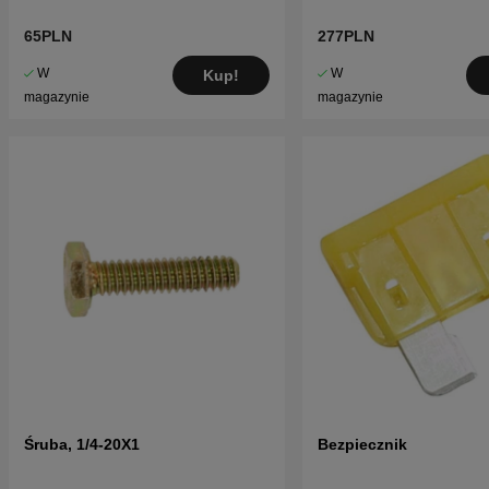
65PLN
277PLN
W
W
Kup!
magazynie
magazynie
Śruba, 1/4-20X1
Bezpiecznik