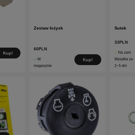
Zestaw łożysk
Sutek
33PLN
60PLN
Na zam.
Kup!
W
Wysyłka za
Kup!
magazynie
2–5 dni