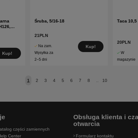
arna
Śruba, 5/16-18
Taca 10,5 
H126,
21PLN
20PLN
Na zam.
Kup!
W
Wysyłka za
Kup!
magazynie
2–5 dni
1
2
3
4
5
6
7
8
..
10
je
Obsługa klienta i cz
otwarcia
atalog części zamiennych
elp Center
Formularz kontaktu