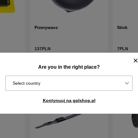
Przerywacz
Stick
137PLN
7PLN
W
W
Kup!
Kup!
magazynie
magazynie
Are you in the right place?
Select country
Kontynuuj na gplshop.pl