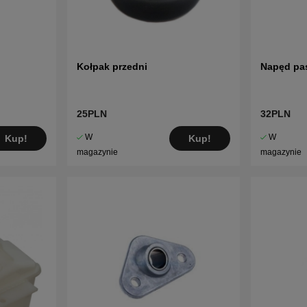
Kołpak przedni
Napęd pa
25PLN
32PLN
W
W
Kup!
Kup!
magazynie
magazynie