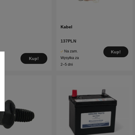
Kabel
137PLN
Na zam.
Kup!
Wysyłka za
Kup!
2–5 dni