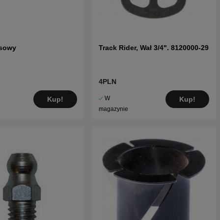
sowy
Track Rider, Wał 3/4". 8120000-29
4PLN
W
Kup!
Kup!
magazynie