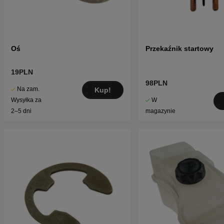
Oś
Przekaźnik startowy
19PLN
98PLN
Na zam.
Kup!
W
Wysyłka za
magazynie
2–5 dni