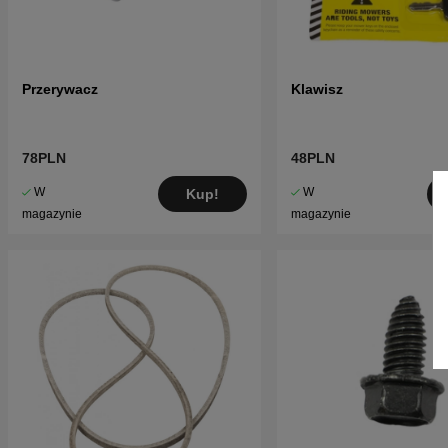
Przerywacz
Klawisz
78PLN
48PLN
W
W
Kup!
magazynie
magazynie