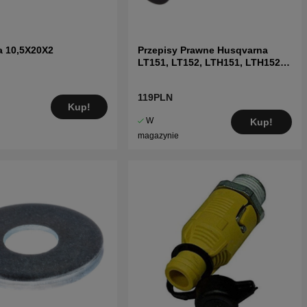
a 10,5X20X2
Przepisy Prawne Husqvarna
LT151, LT152, LTH151, LTH152,
CT151
119PLN
Kup!
W
Kup!
magazynie