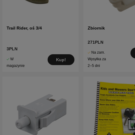
Trail Rider, oś 3/4
Zbiornik
271PLN
3PLN
Na zam.
W
Wysyłka za
Kup!
magazynie
2–5 dni