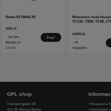
Śruba 8170606-20
Wrzeciono noża Husqv
TC130, TS38, TC38, LT
LTH151 i inne
30PLN
449PLN
Na zam.
Kup!
W
Wysyłka za
magazynie
2–5 dni
GPL shop
Informac
Transportgatan 39
Husqvarna K
422 46 Hisings Backa
Automower H