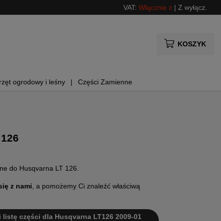
VAT:
Włącznie z
|
Z wyłącz.
KOSZYK
rzęt ogrodowy i leśny
Części Zamienne
 126
nne do Husqvarna LT 126.
się z nami
, a pomożemy Ci znaleźć właściwą
 i listę części dla Husqvarna LT126 2009-01