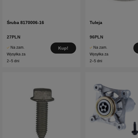
Śruba 8170006-16
Tuleja
27PLN
96PLN
Na zam.
Na zam.
Kup!
Wysyłka za
Wysyłka za
2–5 dni
2–5 dni