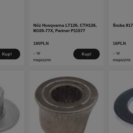
Nóż Husqvarna LT126, CTH126,
Śruba 81
M105-77X, Partner P11577
180PLN
16PLN
W
W
Kup!
Kup!
magazynie
magazynie