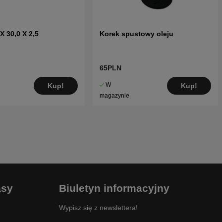
X 30,0 X 2,5
Korek spustowy oleju
65PLN
W
Kup!
Kup!
magazynie
asy
Biuletyn informacyjny
Wypisz się z newslettera!