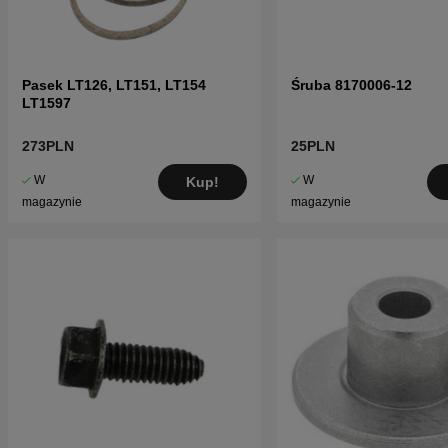
Pasek LT126, LT151, LT154
Śruba 8170006-12
LT1597
273PLN
25PLN
W
W
Kup!
magazynie
magazynie