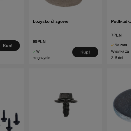
Łożysko ślizgowe
Podkładk
7PLN
99PLN
Na zam.
Kup!
W
Wysyłka za
Kup!
magazynie
2–5 dni