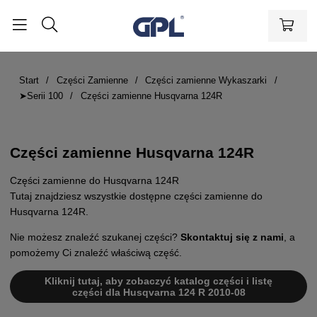
Start
Części Zamienne
Części zamienne Wykaszarki
➤Serii 100
Części zamienne Husqvarna 124R
Części zamienne Husqvarna 124R
Części zamienne do Husqvarna 124R
Tutaj znajdziesz wszystkie dostępne części zamienne do
Husqvarna 124R.
Nie możesz znaleźć szukanej części?
Skontaktuj się z nami
, a
pomożemy Ci znaleźć właściwą część.
Kliknij tutaj, aby zobaczyć katalog części i listę
części dla Husqvarna 124 R 2010-08