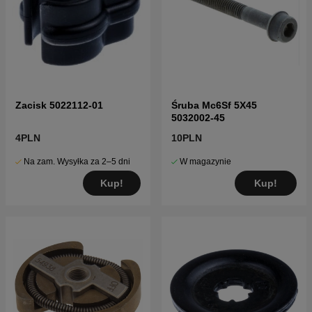
Zacisk 5022112-01
Śruba Mc6Sf 5X45
5032002-45
4PLN
10PLN
Na zam. Wysyłka za 2–5 dni
W magazynie
Kup!
Kup!