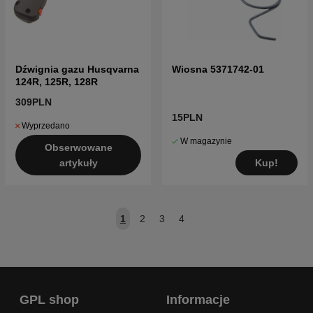
Dźwignia gazu Husqvarna
Wiosna 5371742-01
124R, 125R, 128R
309PLN
15PLN
Wyprzedano
W magazynie
Obserwowane
Kup!
artykuły
1
2
3
4
GPL shop
Informacje