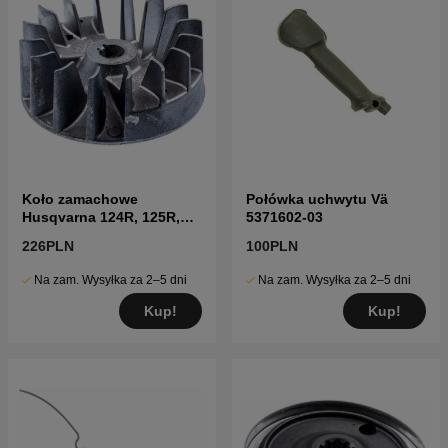
Koło zamachowe
Połówka uchwytu Vä
Husqvarna 124R, 125R,
5371602-03
128R, 124C, 125C, 128C
226PLN
100PLN
Na zam. Wysyłka za 2–5 dni
Na zam. Wysyłka za 2–5 dni
Kup!
Kup!