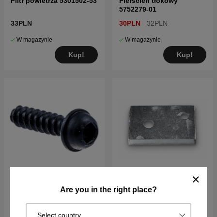
Filtr powietrza 5301502-53
Pierścień tłokowy
5752279-01
33PLN
30PLN
32PLN
W magazynie
W magazynie
Kup!
Kup!
Are you in the right place?
Śruba 5300158-14
Ogranicznik linii 5300522-
86
Select country
9PLN
35PLN