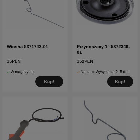
Wiosna 5371743-01
Przynoszący 1" 5372349-
01
15PLN
152PLN
W magazynie
Na zam. Wysyłka za 2–5 dni
Kup!
Kup!