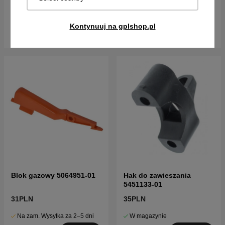
W magazynie
Na zam. Wysyłka za 2–5 dni
Kontynuuj na gplshop.pl
Kup!
Kup!
Blok gazowy 5064951-01
Hak do zawieszania
5451133-01
31PLN
35PLN
Na zam. Wysyłka za 2–5 dni
W magazynie