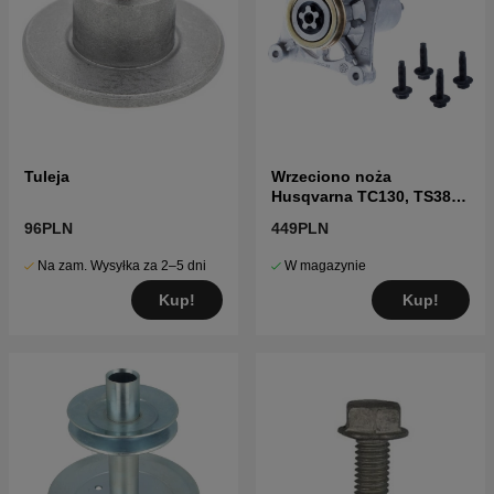
Tuleja
Wrzeciono noża
Husqvarna TC130, TS38,
TC38, LTH126, LTH151 i
96PLN
449PLN
inne
Na zam. Wysyłka za 2–5 dni
W magazynie
Kup!
Kup!