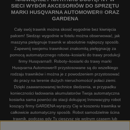
SIECI WYBÓR AKCESORIÓW DO SPRZĘTU
MARKI HUSQVARNA AUTOMOWER® ORAZ
GARDENA
Cały swój trawnik można skosić wygodnie bez kiwnięcia
palcem! Siedząc wygodnie w fotelu można obserwować, jak
maszyna pielęgnuje trawnik w absolutnie najlepszy sposób.
Zapewnij swojemu trawnikowi znakomitą pielęgnację za
pomocą automatycznego robota–kosiarki do trawy produkcji
firmy Husqvarna®. Roboty–kosiarki do trawy marki
Husqvarna Automower® przystosowane są do wszelkiego
rodzaju trawników i można je z powodzeniem przystosować
do pracy na terenie dużych nieruchomości/ połaci ziemi.
Dzięki zaawansowanej technice śledzenia, w przypadku
konieczności ładowania akumulatorów Twoja automatyczna
kosiarka sama powróci do stacji dokującej Innowacyjny robot
koszący firmy GARDENA wyręczy Cię w koszeniu trawnika w
całkowicie automatyczny sposób. Robot samodzielnie ścina
trawnik, podczas gdy Ty cieszysz się wolnym czasem lub
zajmujesz się innymi czynnościami. Robot–kosiarka do trawy