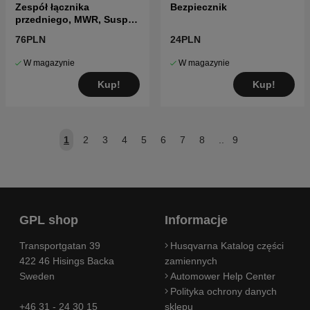
Zespół łącznika
Bezpiecznik
przedniego, MWR, Susp
10.63
76PLN
24PLN
W magazynie
W magazynie
Kup!
Kup!
1
2
3
4
5
6
7
8
..
9
GPL shop
Informacje
Transportgatan 39
Husqvarna Katalog części
422 46 Hisings Backa
zamiennych
Sweden
Automower Help Center
Polityka ochrony danych
+46 31 - 24 30 15
sklepu