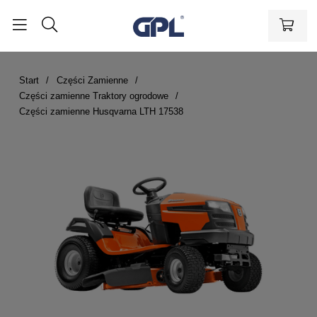
Start
Części Zamienne
Części zamienne Traktory ogrodowe
Części zamienne Husqvarna LTH 17538