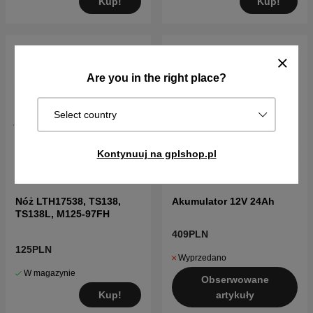
Kup!
Kup!
Are you in the right place?
Select country
Kontynuuj na gplshop.pl
Nóż LTH17538, TS138,
Akumulator 12V 24Ah
TS138L, M125-97FH
409PLN
125PLN
Wyprzedano
W magazynie
Obserwowane
Kup!
artykuły