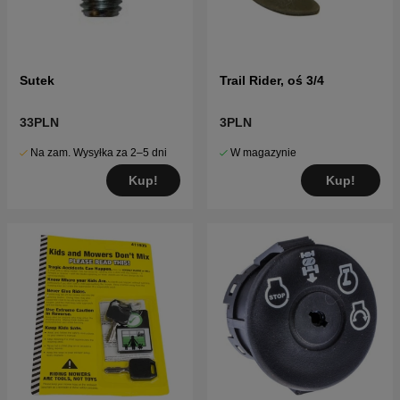
Sutek
Trail Rider, oś 3/4
33PLN
3PLN
Na zam. Wysyłka za 2–5 dni
W magazynie
Kup!
Kup!