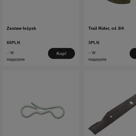
Zestaw łożysk
Trail Rider, oś 3/4
60PLN
3PLN
W
W
Kup!
magazynie
magazynie