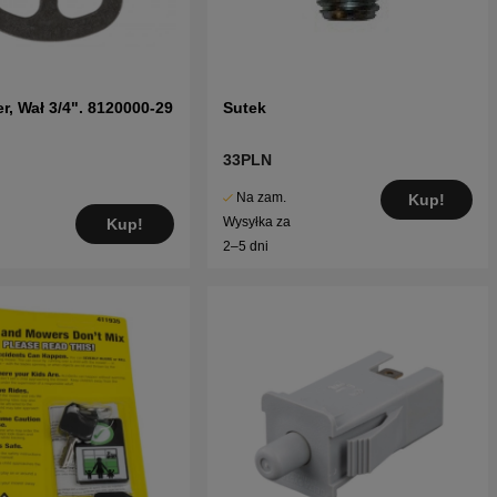
er, Wał 3/4". 8120000-29
Sutek
33PLN
Na zam.
Kup!
Wysyłka za
Kup!
2–5 dni