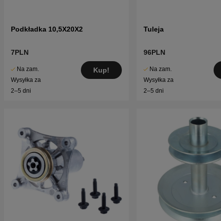
Podkładka 10,5X20X2
Tuleja
7PLN
96PLN
Na zam.
Na zam.
Kup!
Wysyłka za
Wysyłka za
2–5 dni
2–5 dni