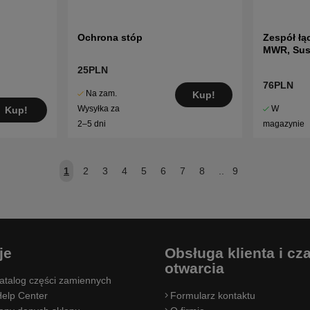
Ochrona stóp
Zespół łą
MWR, Sus
25PLN
76PLN
Na zam.
Kup!
W
Wysyłka za
Kup!
magazynie
2–5 dni
1
2
3
4
5
6
7
8
..
9
je
Obsługa klienta i cz
otwarcia
atalog części zamiennych
elp Center
Formularz kontaktu