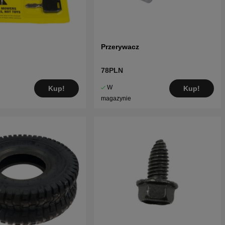
Przerywacz
78PLN
W
Kup!
Kup!
magazynie