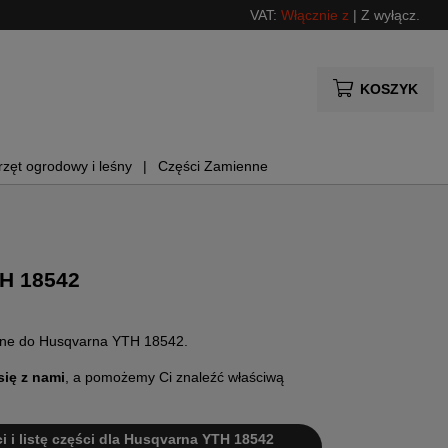
VAT:
Włącznie z
|
Z wyłącz.
KOSZYK
rzęt ogrodowy i leśny
Części Zamienne
H 18542
enne do Husqvarna YTH 18542.
się z nami
, a pomożemy Ci znaleźć właściwą
ci i listę części dla Husqvarna YTH 18542