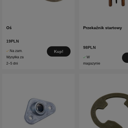
Oś
Przekaźnik startowy
19PLN
98PLN
Na zam.
Kup!
W
Wysyłka za
magazynie
2–5 dni