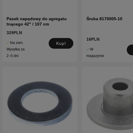
Pasek napędowy do agregatu
Śruba 8170005-10
tnącego 42" / 107 cm
329PLN
16PLN
Na zam.
Kup!
W
Wysyłka za
magazynie
2–5 dni