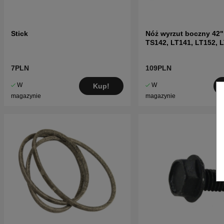
Stick
Nóż wyrzut boczny 42"
TS142, LT141, LT152, L
inne
7PLN
109PLN
W
W
Kup!
magazynie
magazynie