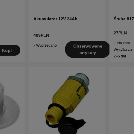
Akumulator 12V 24Ah
Śruba 81
27PLN
409PLN
Na zam.
Wyprzedano
Obserwowane
Wysyłka za
Kup!
artykuły
2–5 dni