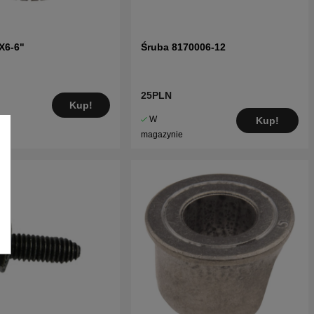
X6-6"
Śruba 8170006-12
25PLN
Kup!
W
Kup!
magazynie