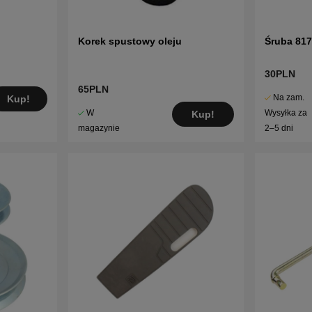
Korek spustowy oleju
Śruba 81
30PLN
65PLN
Na zam.
Kup!
W
Wysyłka za
Kup!
magazynie
2–5 dni