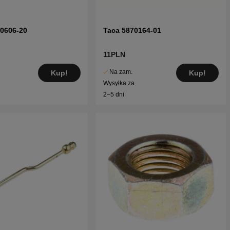
70606-20
Taca 5870164-01
11PLN
Na zam.
Kup!
Kup!
Wysyłka za
2–5 dni