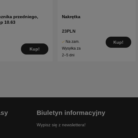
cznika przedniego,
Nakrętka
p 10.63
23PLN
Na zam.
Kup!
Wysyłka za
Kup!
2–5 dni
asy
Biuletyn informacyjny
Wypisz się z newslettera!