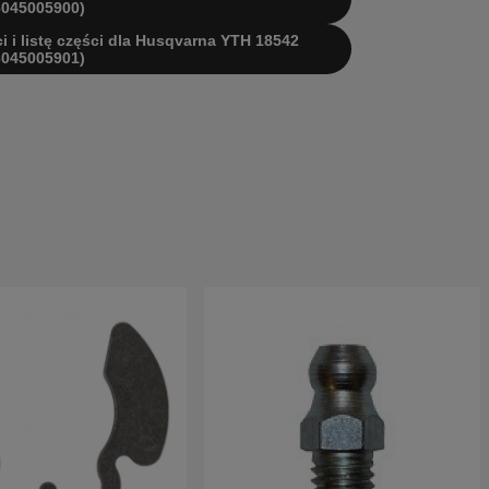
6045005900)
ci i listę części dla Husqvarna YTH 18542
6045005901)