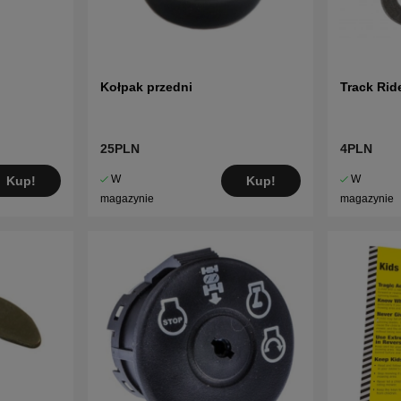
Kołpak przedni
Track Rid
25PLN
4PLN
W
W
Kup!
Kup!
magazynie
magazynie