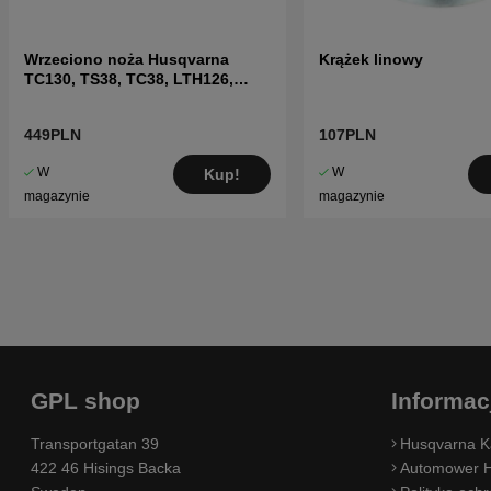
Wrzeciono noża Husqvarna
Krążek linowy
TC130, TS38, TC38, LTH126,
LTH151 i inne
449PLN
107PLN
W
W
Kup!
magazynie
magazynie
GPL shop
Informac
Transportgatan 39
Husqvarna K
422 46 Hisings Backa
Automower H