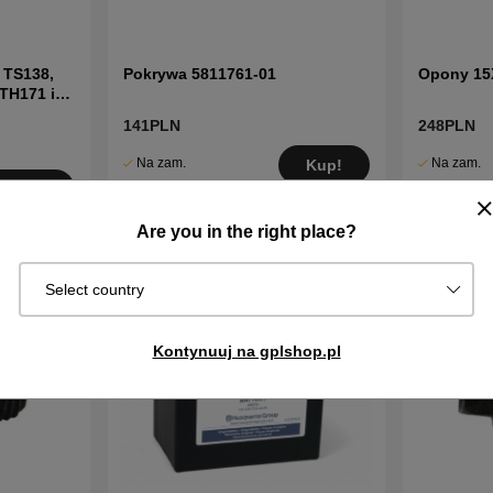
 TS138,
Pokrywa 5811761-01
Opony 15
TH171 i
141PLN
248PLN
Na zam.
Na zam.
Kup!
Wysyłka za
Wysyłka za
Kup!
2–5 dni
2–5 dni
Are you in the right place?
Select country
Kontynuuj na gplshop.pl