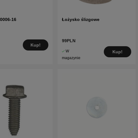
70006-16
Łożysko ślizgowe
99PLN
Kup!
W
Kup!
magazynie