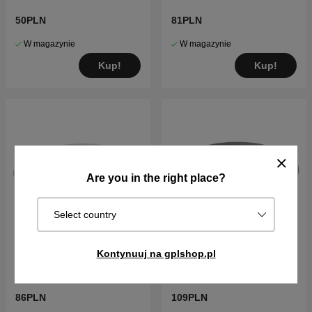
50PLN
81PLN
W magazynie
W magazynie
Kup!
Kup!
Are you in the right place?
Select country
Kontynuuj na gplshop.pl
OSŁONA
OSŁONA AM320,330X
210C,220AC,230ACX,Solar
,R160
86PLN
109PLN