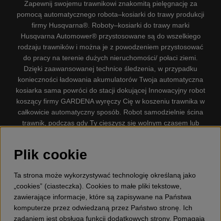
Zapewnij swojemu trawnikowi znakomitą pielęgnację za
pomocą automatycznego robota–kosiarki do trawy produkcji
firmy Husqvarna®. Roboty–kosiarki do trawy marki
Husqvarna Automower® przystosowane są do wszelkiego
rodzaju trawników i można je z powodzeniem przystosować
do pracy na terenie dużych nieruchomości/ połaci ziemi.
Dzięki zaawansowanej technice śledzenia, w przypadku
konieczności ładowania akumulatorów Twoja automatyczna
kosiarka sama powróci do stacji dokującej Innowacyjny robot
koszący firmy GARDENA wyręczy Cię w koszeniu trawnika w
całkowicie automatyczny sposób. Robot samodzielnie ścina
trawnik, podczas gdy Ty cieszysz się wolnym czasem lub
zajmujesz się innymi czynnościami. Robot–kosiarka do trawy
firmy GARDENA jest najcichszą kosiarką do trawników
Plik cookie
dostępną na rynku. Firma nasza dysponuje. Gplshop
sprzedaje również Husqvarna Pilarki, Wyposażenie, Odzież
Ta strona może wykorzystywać technologię określaną jako
ochronna, Wykaszarki, Podkaszarki, Nożyce do żywopłotów,
„cookies” (ciasteczka). Cookies to małe pliki tekstowe,
Kultywatory, Dmuchawy, Odśnieżarki, Myjka Ciśnieniowa,
zawierające informacje, które są zapisywane na Państwa
Odkurzacz, Przecinarki, Siekiery, Narzędzia do prac leśnych,
komputerze przez odwiedzaną przez Państwo stronę. Ich
Smary, Pojemniki, Zabawki dla dzieci ETC.
zadaniem jest obsługa funkcji dodatkowych strony. Pomagają