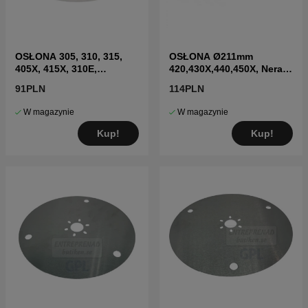
OSŁONA 305, 310, 315,
OSŁONA Ø211mm
405X, 415X, 310E,
420,430X,440,450X, Nera
435X(2020-)
2020->
91PLN
114PLN
W magazynie
W magazynie
Kup!
Kup!