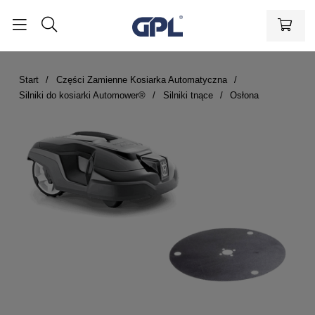
Start
Części Zamienne Kosiarka Automatyczna
Silniki do kosiarki Automower®
Silniki tnące
Osłona