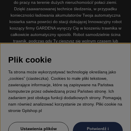
do pracy na terenie dużych nieruchomości/ połaci ziemi.
Dzięki zaawansowanej technice śledzenia, w przypadku
konieczności ładowania akumulatorów Twoja automatyczna
kosiarka sama powróci do stacji dokującej Innowacyjny robot
koszący firmy GARDENA wyręczy Cię w koszeniu trawnika w
całkowicie automatyczny sposób. Robot samodzielnie ścina
trawnik, podczas gdy Ty cieszysz się wolnym czasem lub
zajmujesz się innymi czynnościami. Robot–kosiarka do trawy
firmy GARDENA jest najcichszą kosiarką do trawników
Plik cookie
dostępną na rynku. Firma nasza dysponuje. Gplshop
sprzedaje również Husqvarna Pilarki, Wyposażenie, Odzież
Ta strona może wykorzystywać technologię określaną jako
ochronna, Wykaszarki, Podkaszarki, Nożyce do żywopłotów,
„cookies” (ciasteczka). Cookies to małe pliki tekstowe,
Kultywatory, Dmuchawy, Odśnieżarki, Myjka Ciśnieniowa,
zawierające informacje, które są zapisywane na Państwa
Odkurzacz, Przecinarki, Siekiery, Narzędzia do prac leśnych,
komputerze przez odwiedzaną przez Państwo stronę. Ich
Smary, Pojemniki, Zabawki dla dzieci ETC.
zadaniem jest obsługa funkcji dodatkowych strony. Pomagają
nam również analizować korzystanie ze strony. Pliki cookie na
stronie Gplshop.pl
Ustawienia plików
Potwierdź i