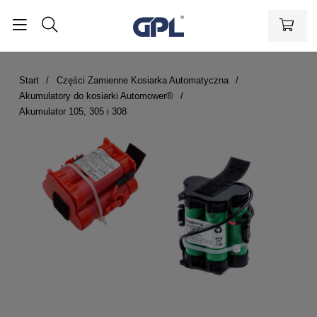
Start
Części Zamienne Kosiarka Automatyczna
Akumulatory do kosiarki Automower®
Akumulator 105, 305 i 308