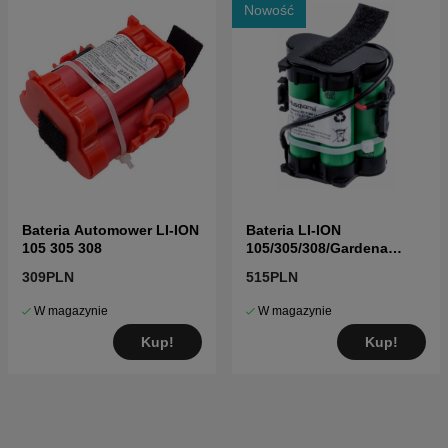
Nowość
Bateria Automower LI-ION
Bateria LI-ION
105 305 308
105/305/308/Gardena
R40,R70
309PLN
515PLN
W magazynie
W magazynie
Kup!
Kup!