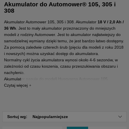
Akumulator do Automower® 105, 305 i
308
Akumulator Automower 105, 305 i 308. Akumulator
18 V / 2,0 Ah /
36 Wh
. Jest to mały akumulator przeznaczony do mniejszych
modeli z rodziny Automower. Jest to akumulator najłatwiejszy do
samodzielnej wymiany dzięki temu, że jest bardzo łatwo dostępny.
Za pomocą zaledwie czterech śrub (pięciu dla modeli z roku 2018
i nowszych) można uzyskać dostęp do akumulatora.
Normalny cykl życia akumulatora wynosi około 4-6 sezonów, w
zależności od czasu koszenia, czasu przeszukiwania obszaru i
nachylenia.
Akumulator pasuje do modeli Husqvarna Automower 105,
Husqvarna Automower 305 i Husqvarna Automower 308.
Posiadamy dwa modele akumulatorów do modeli Automower 105,
305 i 308, w tym akumulator zewnętrznego producenta oraz
oryginalny akumulator.
Akumulator innej firmy (574 47 68-01) posiada nieco większą
Sortuj wg:
Najpopularniejsze
pojemność
2,5Ah
zamiast
2,0Ah
, co zapewnia dłuższy czas
koszenia.