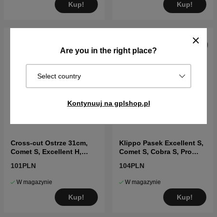
Kup!
Kup!
Are you in the right place?
Select country
Kontynuuj na gplshop.pl
Cross-cut Ostrze 31cm,
Klippo Pasek Excellent S,
Comet S, Excellent H,
Comet S, Cobra S, Pro
Excellent SH,
19/21S
101PLN
104PLN
W magazynie
W magazynie
Kup!
Kup!