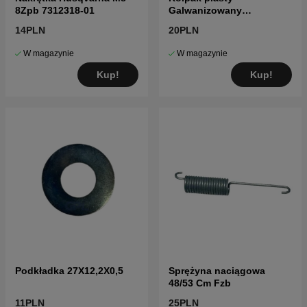
8Zpb 7312318-01
Galwanizowany
galwanicznie
14PLN
20PLN
W magazynie
W magazynie
Kup!
Kup!
Podkładka 27X12,2X0,5
Sprężyna naciągowa
48/53 Cm Fzb
11PLN
25PLN