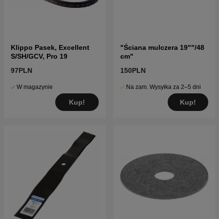
Klippo Pasek, Excellent
"Ściana mulczera 19""/48
S/SH/GCV, Pro 19
cm"
97PLN
150PLN
W magazynie
Na zam. Wysyłka za 2–5 dni
Kup!
Kup!