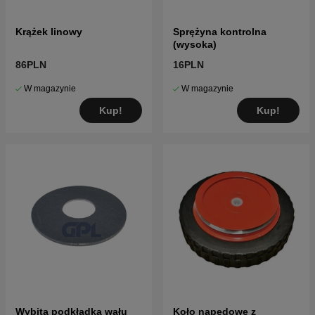
Krążek linowy
Sprężyna kontrolna
(wysoka)
86PLN
16PLN
W magazynie
W magazynie
Kup!
Kup!
Wybita podkładka wału
Koło napędowe z