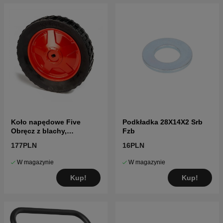
Koło napędowe Five
Podkładka 28X14X2 Srb
Obręcz z blachy,
Fzb
czerwona
177PLN
16PLN
W magazynie
W magazynie
Kup!
Kup!