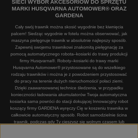
SIECI WYBÓR AKCESORIÓW DO SPRZĘTU
MARKI HUSQVARNA AUTOMOWER® ORAZ
GARDENA
Cały swój trawnik można skosić wygodnie bez kiwnięcia
palcem! Siedząc wygodnie w fotelu można obserwować, jak
maszyna pielęgnuje trawnik w absolutnie najlepszy sposób.
Zapewnij swojemu trawnikowi znakomitą pielęgnację za
pomocą automatycznego robota–kosiarki do trawy produkcji
firmy Husqvarna®. Roboty–kosiarki do trawy marki
Husqvarna Automower® przystosowane są do wszelkiego
rodzaju trawników i można je z powodzeniem przystosować
do pracy na terenie dużych nieruchomości/ połaci ziemi.
Dzięki zaawansowanej technice śledzenia, w przypadku
konieczności ładowania akumulatorów Twoja automatyczna
kosiarka sama powróci do stacji dokującej Innowacyjny robot
koszący firmy GARDENA wyręczy Cię w koszeniu trawnika w
całkowicie automatyczny sposób. Robot samodzielnie ścina
trawnik, podczas gdy Ty cieszysz się wolnym czasem lub
zajmujesz się innymi czynnościami. Robot–kosiarka do trawy
firmy GARDENA jest najcichszą kosiarką do trawników