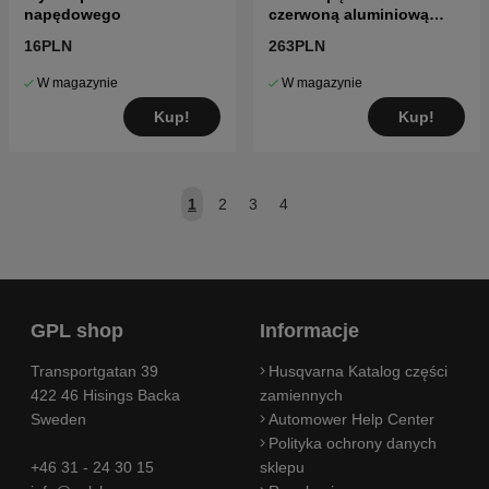
napędowego
czerwoną aluminiową
obręczą
16PLN
263PLN
W magazynie
W magazynie
Kup!
Kup!
1
2
3
4
GPL shop
Informacje
Transportgatan 39
Husqvarna Katalog części
422 46 Hisings Backa
zamiennych
Sweden
Automower Help Center
Polityka ochrony danych
+46 31 - 24 30 15
sklepu