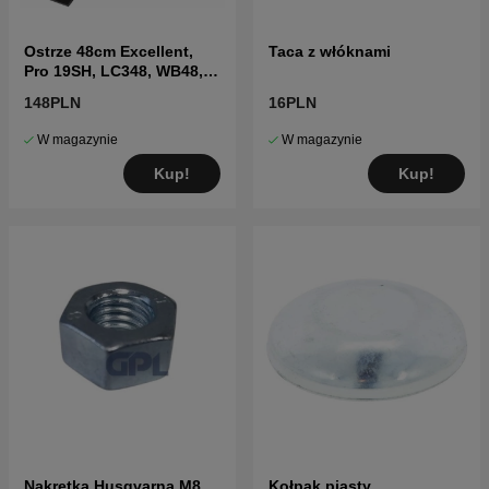
Ostrze 48cm Excellent,
Taca z włóknami
Pro 19SH, LC348, WB48,
LB248S, LB548SE
148PLN
16PLN
W magazynie
W magazynie
Kup!
Kup!
Nakrętka Husqvarna M8
Kołpak piasty