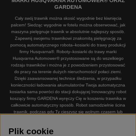
MARKI HUSQVARNA AUTOMOWER® ORAZ
GARDENA
Cały swój trawnik można skosić wygodnie bez kiwnięcia
palcem! Siedząc wygodnie w fotelu można obserwować, jak
maszyna pielęgnuje trawnik w absolutnie najlepszy sposób.
Zapewnij swojemu trawnikowi znakomitą pielęgnację za
pomocą automatycznego robota–kosiarki do trawy produkcji
firmy Husqvarna®. Roboty–kosiarki do trawy marki
Husqvarna Automower® przystosowane są do wszelkiego
rodzaju trawników i można je z powodzeniem przystosować
do pracy na terenie dużych nieruchomości/ połaci ziemi.
Dzięki zaawansowanej technice śledzenia, w przypadku
konieczności ładowania akumulatorów Twoja automatyczna
kosiarka sama powróci do stacji dokującej Innowacyjny robot
koszący firmy GARDENA wyręczy Cię w koszeniu trawnika w
całkowicie automatyczny sposób. Robot samodzielnie ścina
trawnik, podczas gdy Ty cieszysz się wolnym czasem lub
zajmujesz się innymi czynnościami. Robot–kosiarka do trawy
firmy GARDENA jest najcichszą kosiarką do trawników
Plik cookie
dostępną na rynku. Firma nasza dysponuje. Gplshop