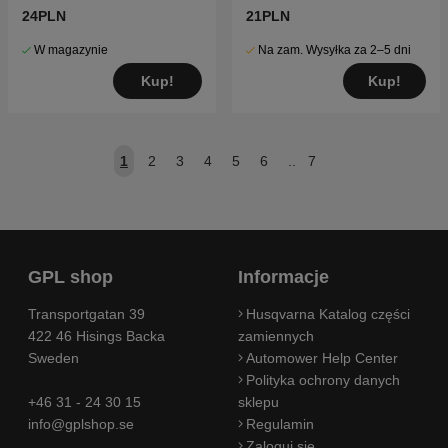
24PLN
21PLN
W magazynie
Na zam. Wysyłka za 2–5 dni
Kup!
Kup!
1
2
3
4
5
6
..
7
GPL shop
Informacje
Transportgatan 39
Husqvarna Katalog części
422 46 Hisings Backa
zamiennych
Sweden
Automower Help Center
Polityka ochrony danych
+46 31 - 24 30 15
sklepu
info@gplshop.se
Regulamin
Zaloguj się