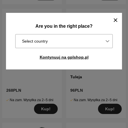
Are you in the right place?
Select country
Kontynuuj na gplshop.pl
Tuleja
268PLN
96PLN
Na zam. Wysyłka za 2–5 dni
Na zam. Wysyłka za 2–5 dni
Kup!
Kup!