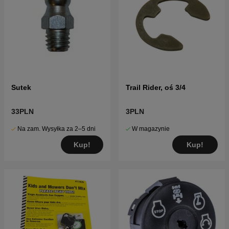
Sutek
Trail Rider, oś 3/4
33PLN
3PLN
Na zam. Wysyłka za 2–5 dni
W magazynie
Kup!
Kup!