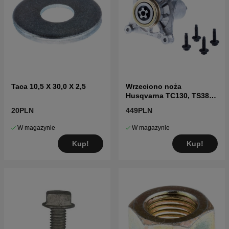
Taca 10,5 X 30,0 X 2,5
Wrzeciono noża
Husqvarna TC130, TS38,
TC38, LTH126, LTH151 i
20PLN
449PLN
inne
W magazynie
W magazynie
Kup!
Kup!