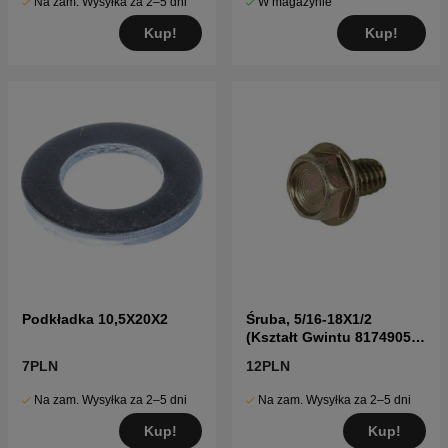
Na zam. Wysyłka za 2–5 dni
W magazynie
Kup!
Kup!
Podkładka 10,5X20X2
Śruba, 5/16-18X1/2
(Kształt Gwintu 8174905-
08
7PLN
12PLN
Na zam. Wysyłka za 2–5 dni
Na zam. Wysyłka za 2–5 dni
Kup!
Kup!