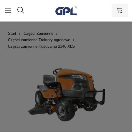
Start
Części Zamienne
Części zamienne Traktory ogrodowe
Części zamienne Husqvarna 2346 XLS