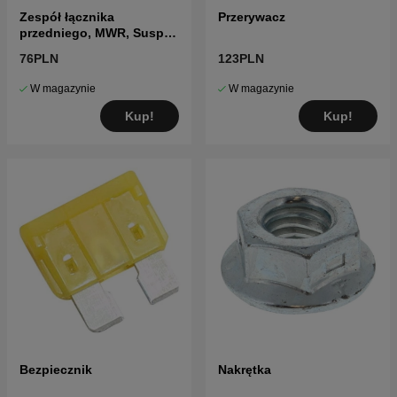
Zespół łącznika
Przerywacz
przedniego, MWR, Susp
10.63
76PLN
123PLN
W magazynie
W magazynie
Kup!
Kup!
Bezpiecznik
Nakrętka