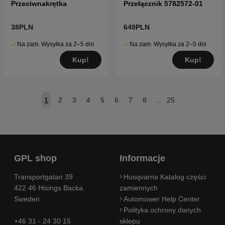
Przeciwnakrętka
Przełącznik 5782572-01
38PLN
649PLN
Na zam. Wysyłka za 2–5 dni
Na zam. Wysyłka za 2–5 dni
Kup!
Kup!
1
2
3
4
5
6
7
8
..
25
GPL shop
Informacje
Transportgatan 39
Husqvarna Katalog części
422 46 Hisings Backa
zamiennych
Sweden
Automower Help Center
Polityka ochrony danych
+46 31 - 24 30 15
sklepu