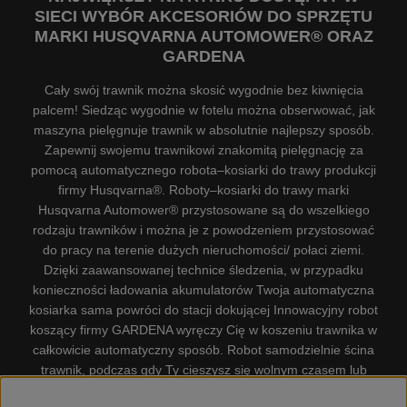
SIECI WYBÓR AKCESORIÓW DO SPRZĘTU
MARKI HUSQVARNA AUTOMOWER® ORAZ
GARDENA
Cały swój trawnik można skosić wygodnie bez kiwnięcia
palcem! Siedząc wygodnie w fotelu można obserwować, jak
maszyna pielęgnuje trawnik w absolutnie najlepszy sposób.
Zapewnij swojemu trawnikowi znakomitą pielęgnację za
pomocą automatycznego robota–kosiarki do trawy produkcji
firmy Husqvarna®. Roboty–kosiarki do trawy marki
Husqvarna Automower® przystosowane są do wszelkiego
rodzaju trawników i można je z powodzeniem przystosować
do pracy na terenie dużych nieruchomości/ połaci ziemi.
Dzięki zaawansowanej technice śledzenia, w przypadku
konieczności ładowania akumulatorów Twoja automatyczna
kosiarka sama powróci do stacji dokującej Innowacyjny robot
koszący firmy GARDENA wyręczy Cię w koszeniu trawnika w
całkowicie automatyczny sposób. Robot samodzielnie ścina
trawnik, podczas gdy Ty cieszysz się wolnym czasem lub
zajmujesz się innymi czynnościami. Robot–kosiarka do trawy