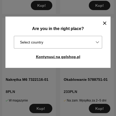
Kup!
Kup!
Are you in the right place?
Select country
Kontynuuj na gplshop.pl
Nakrętka M6 7322116-01
Okablowanie 5788751-01
8PLN
233PLN
W magazynie
Na zam. Wysyłka za 2–5 dni
Kup!
Kup!