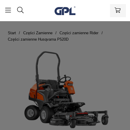
Start
Części Zamienne
Części zamienne Rider
Części zamienne Husqvarna P520D