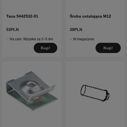
Taca 5442532-01
Śruba ustalająca M12
53PLN
38PLN
Na zam. Wysyłka za 2–5 dni
W magazynie
Kup!
Kup!