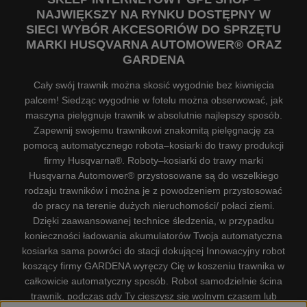
NAJWIĘKSZY NA RYNKU DOSTĘPNY W
SIECI WYBÓR AKCESORIÓW DO SPRZĘTU
MARKI HUSQVARNA AUTOMOWER® ORAZ
GARDENA
Cały swój trawnik można skosić wygodnie bez kiwnięcia
palcem! Siedząc wygodnie w fotelu można obserwować, jak
maszyna pielęgnuje trawnik w absolutnie najlepszy sposób.
Zapewnij swojemu trawnikowi znakomitą pielęgnację za
pomocą automatycznego robota–kosiarki do trawy produkcji
firmy Husqvarna®. Roboty–kosiarki do trawy marki
Husqvarna Automower® przystosowane są do wszelkiego
rodzaju trawników i można je z powodzeniem przystosować
do pracy na terenie dużych nieruchomości/ połaci ziemi.
Dzięki zaawansowanej technice śledzenia, w przypadku
konieczności ładowania akumulatorów Twoja automatyczna
kosiarka sama powróci do stacji dokującej Innowacyjny robot
koszący firmy GARDENA wyręczy Cię w koszeniu trawnika w
całkowicie automatyczny sposób. Robot samodzielnie ścina
trawnik, podczas gdy Ty cieszysz się wolnym czasem lub