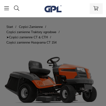
Start
Części Zamienne
Części zamienne Traktory ogrodowe
➤Części zamienne CT & CTH
Części zamienne Husqvarna CT 154