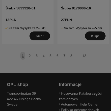
Śruba 5833920-01
Śruba 8170006-16
13PLN
27PLN
Na zam. Wysyłka za 2–5 dni
Na zam. Wysyłka za 2–5 dni
Kup!
Kup!
1
2
3
4
5
6
7
8
..
12
GPL shop
Informacje
Transportgatan 39
Husqvarna Katalog części
422 46 Hisings Backa
zamiennych
Sweden
Automower Help Center
Polityka ochrony danych