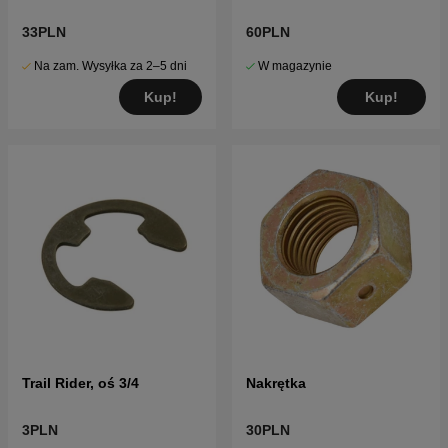
33PLN
60PLN
Na zam. Wysyłka za 2–5 dni
W magazynie
Kup!
Kup!
Trail Rider, oś 3/4
Nakrętka
3PLN
30PLN