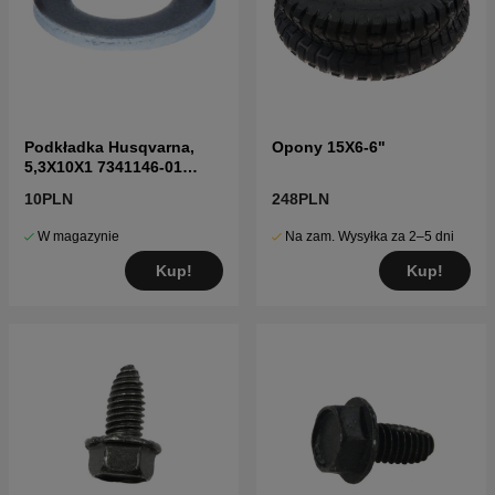
Podkładka Husqvarna,
Opony 15X6-6"
5,3X10X1 7341146-01
7341146-01
10PLN
248PLN
W magazynie
Na zam. Wysyłka za 2–5 dni
Kup!
Kup!