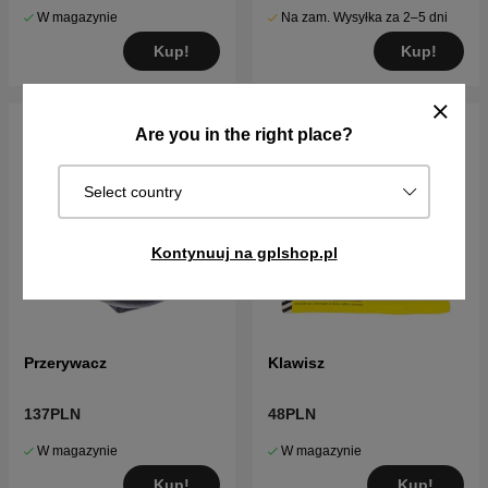
W magazynie
Na zam. Wysyłka za 2–5 dni
Kup!
Kup!
Are you in the right place?
Select country
Kontynuuj na gplshop.pl
Przerywacz
Klawisz
137PLN
48PLN
W magazynie
W magazynie
Kup!
Kup!