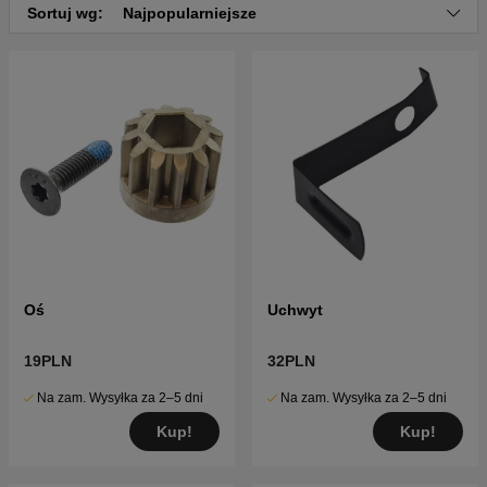
Kliknij tutaj, aby zobaczyć katalog części i listę
Sortuj wg:
Najpopularniejsze
części dla Husqvarna CT154 2012-01 (96051002600)
Kliknij tutaj, aby zobaczyć katalog części i listę
części dla Husqvarna CT154 2011-12 (96051002500)
Oś
Uchwyt
19PLN
32PLN
Na zam. Wysyłka za 2–5 dni
Na zam. Wysyłka za 2–5 dni
Kup!
Kup!