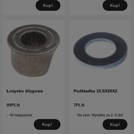
Kup!
Kup!
Łożysko ślizgowe
Podkładka 10,5X20X2
99PLN
7PLN
W magazynie
Na zam. Wysyłka za 2–5 dni
Kup!
Kup!