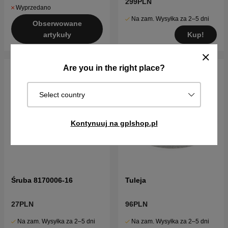
299PLN
Wyprzedano
Na zam. Wysyłka za 2–5 dni
Obserwowane
Kup!
artykuły
Are you in the right place?
Select country
Kontynuuj na gplshop.pl
Śruba 8170006-16
Tuleja
27PLN
96PLN
Na zam. Wysyłka za 2–5 dni
Na zam. Wysyłka za 2–5 dni