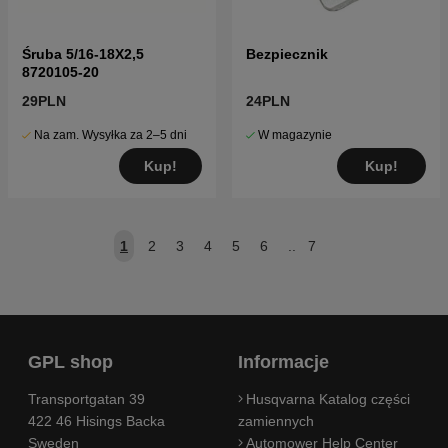
Śruba 5/16-18X2,5
Bezpiecznik
8720105-20
29PLN
24PLN
Na zam. Wysyłka za 2–5 dni
W magazynie
Kup!
Kup!
1
2
3
4
5
6
..
7
GPL shop
Informacje
Transportgatan 39
Husqvarna Katalog części
422 46 Hisings Backa
zamiennych
Sweden
Automower Help Center