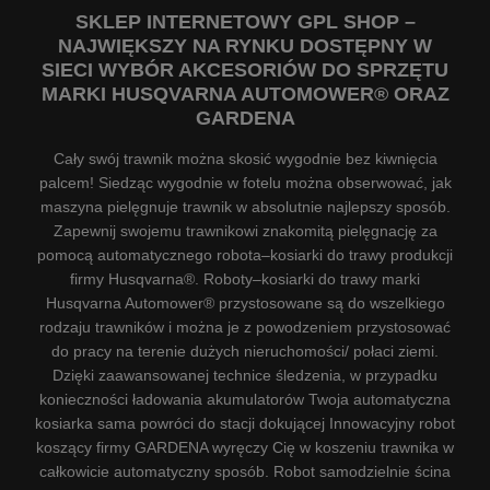
SKLEP INTERNETOWY GPL SHOP –
NAJWIĘKSZY NA RYNKU DOSTĘPNY W
SIECI WYBÓR AKCESORIÓW DO SPRZĘTU
MARKI HUSQVARNA AUTOMOWER® ORAZ
GARDENA
Cały swój trawnik można skosić wygodnie bez kiwnięcia
palcem! Siedząc wygodnie w fotelu można obserwować, jak
maszyna pielęgnuje trawnik w absolutnie najlepszy sposób.
Zapewnij swojemu trawnikowi znakomitą pielęgnację za
pomocą automatycznego robota–kosiarki do trawy produkcji
firmy Husqvarna®. Roboty–kosiarki do trawy marki
Husqvarna Automower® przystosowane są do wszelkiego
rodzaju trawników i można je z powodzeniem przystosować
do pracy na terenie dużych nieruchomości/ połaci ziemi.
Dzięki zaawansowanej technice śledzenia, w przypadku
konieczności ładowania akumulatorów Twoja automatyczna
kosiarka sama powróci do stacji dokującej Innowacyjny robot
koszący firmy GARDENA wyręczy Cię w koszeniu trawnika w
całkowicie automatyczny sposób. Robot samodzielnie ścina