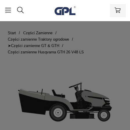
Start
Części Zamienne
Części zamienne Traktory ogrodowe
➤Części zamienne GT & GTH
Części zamienne Husqvarna GTH 26 V48 LS