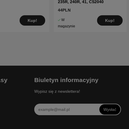
235R, 240R, 41, CS2040
44PLN
W
Kup!
Kup!
magazynie
asy
Biuletyn informacyjny
Wypisz się z newslettera!
Wysłać