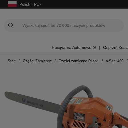
Polish - PL
Husqvarna Automower®
Osprzęt Kosi
Start
Części Zamienne
Części zamienne Pilarki
➤Serii 400