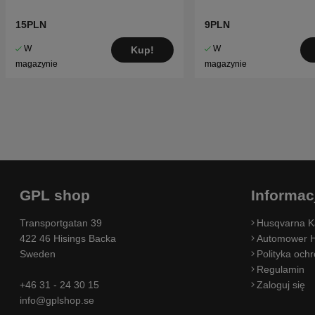
15PLN
9PLN
W
W
Kup!
magazynie
magazynie
GPL shop
Informac
Transportgatan 39
Husqvarna K
422 46 Hisings Backa
Automower H
Sweden
Polityka och
Regulamin
+46 31 - 24 30 15
Zaloguj się
info@gplshop.se