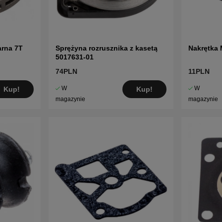
rna 7T
Sprężyna rozrusznika z kasetą
Nakrętka
5017631-01
74PLN
11PLN
W
W
Kup!
Kup!
magazynie
magazynie