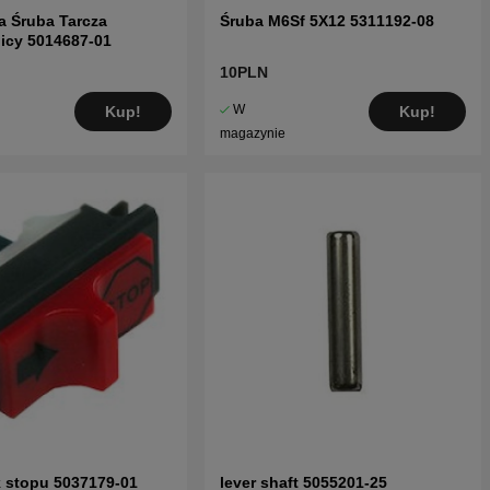
a Śruba Tarcza
Śruba M6Sf 5X12 5311192-08
icy 5014687-01
10PLN
W
Kup!
Kup!
magazynie
 stopu 5037179-01
lever shaft 5055201-25