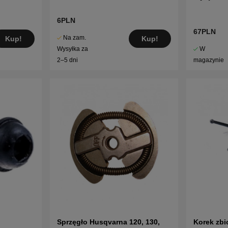
6PLN
67PLN
Na zam.
Kup!
Kup!
W
Wysyłka za
magazynie
2–5 dni
Sprzęgło Husqvarna 120, 130,
Korek zbi