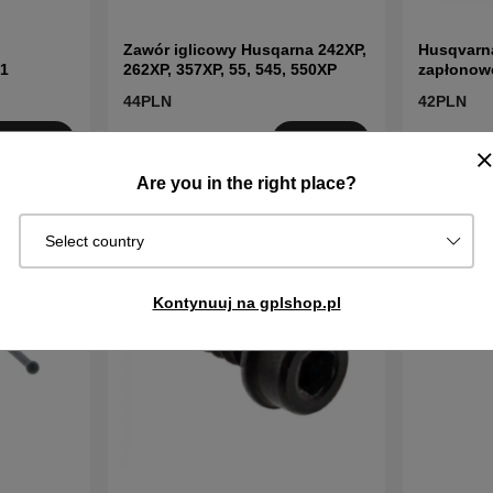
Zawór iglicowy Husqarna 242XP,
Husqvarn
1
262XP, 357XP, 55, 545, 550XP
zapłonow
44PLN
42PLN
W
W
Kup!
Kup!
magazynie
magazynie
Are you in the right place?
Select country
Kontynuuj na gplshop.pl