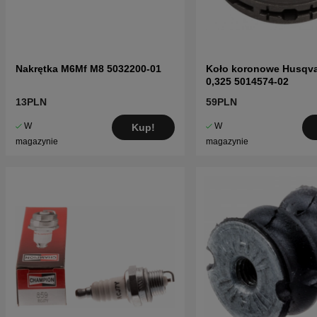
Nakrętka M6Mf M8 5032200-01
Koło koronowe Husqva
0,325 5014574-02
13PLN
59PLN
W
W
Kup!
magazynie
magazynie