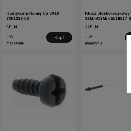
Husqvarna Ramię Cp 3X10
Klucz płasko-oczkowy
7201233-00
13Mm/19Mm 5016917-0
6PLN
22PLN
W
W
Kup!
magazynie
magazynie