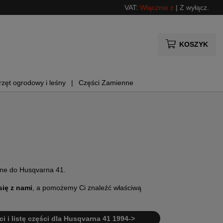
VAT:
Włącznie z
|
Z wyłącz.
KOSZYK
rzęt ogrodowy i leśny
Części Zamienne
nne do Husqvarna 41.
się z nami
, a pomożemy Ci znaleźć właściwą
ci i listę części dla Husqvarna 41 1994->