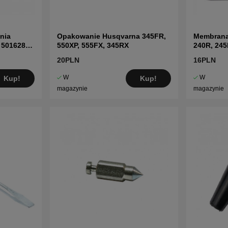
nia
Opakowanie Husqvarna 345FR,
Membrana
 5016287-
550XP, 555FX, 345RX
240R, 245
20PLN
16PLN
W
W
Kup!
Kup!
magazynie
magazynie