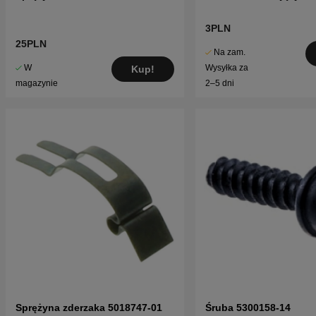
3PLN
25PLN
Na zam.
W
Wysyłka za
Kup!
magazynie
2–5 dni
Sprężyna zderzaka 5018747-01
Śruba 5300158-14