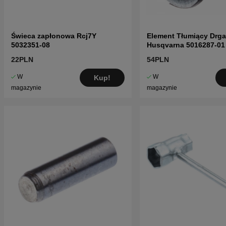
Świeca zapłonowa Rcj7Y
Element Tłumiący Drga
5032351-08
Husqvarna 5016287-01
01
22PLN
54PLN
W
W
Kup!
magazynie
magazynie