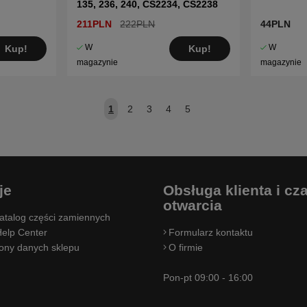
135, 236, 240, CS2234, CS2238
211PLN
222PLN
44PLN
W
W
Kup!
Kup!
magazynie
magazynie
1
2
3
4
5
je
Obsługa klienta i cz
otwarcia
atalog części zamiennych
elp Center
Formularz kontaktu
rony danych sklepu
O firmie
Pon-pt 09:00 - 16:00