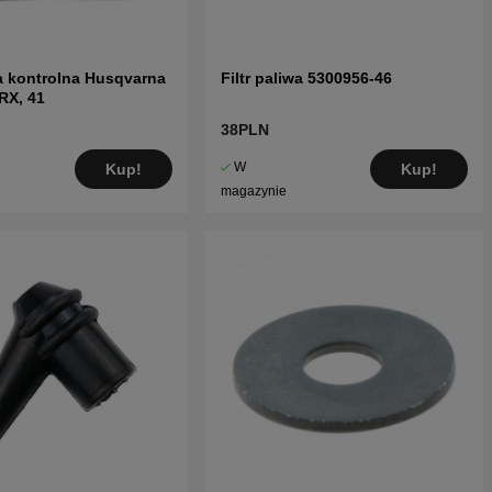
 kontrolna Husqvarna
Filtr paliwa 5300956-46
RX, 41
38PLN
W
Kup!
Kup!
magazynie