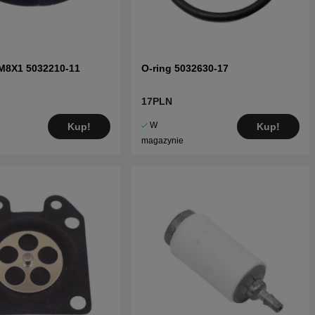
 M8X1 5032210-11
O-ring 5032630-17
17PLN
W
Kup!
Kup!
magazynie