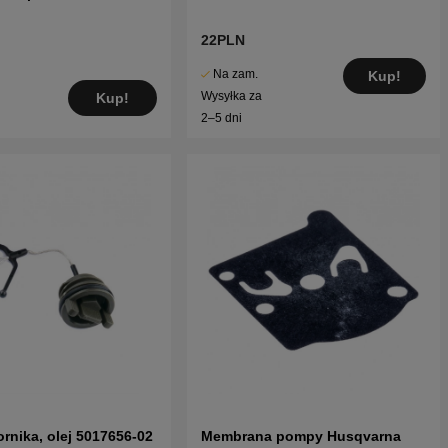
22PLN
Na zam.
Kup!
Wysyłka za
Kup!
2–5 dni
ornika, olej 5017656-02
Membrana pompy Husqvarna