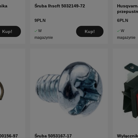
nika
Śruba Ihscft 5032149-72
Husqvarn
przepustn
9PLN
6PLN
W
W
Kup!
Kup!
magazynie
magazynie
300156-97
Śruba 5053167-17
Wyłącznik