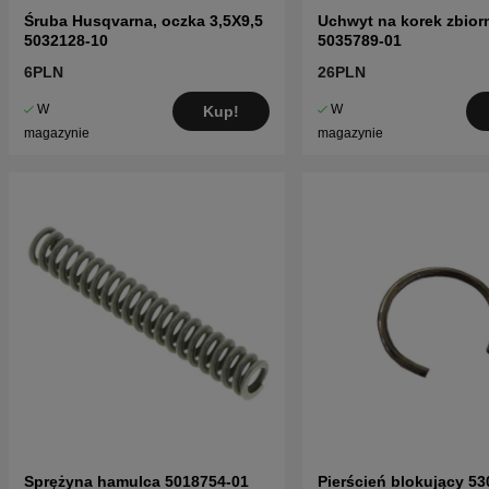
Śruba Husqvarna, oczka 3,5X9,5
Uchwyt na korek zbior
5032128-10
5035789-01
6PLN
26PLN
W
W
Kup!
magazynie
magazynie
Sprężyna hamulca 5018754-01
Pierścień blokujący 5