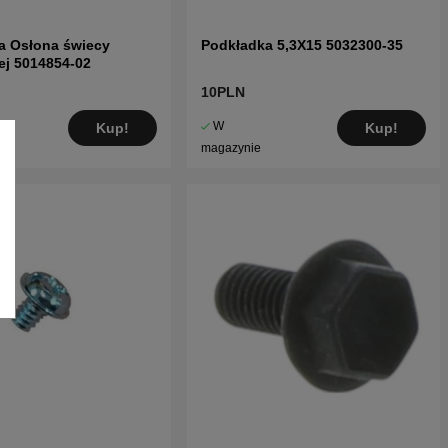
a Osłona świecy
Podkładka 5,3X15 5032300-35
ej 5014854-02
10PLN
W
Kup!
Kup!
magazynie