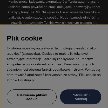
konieczności ładowania akumulatorów Twoja automatyczna
kosiarka sama powróci do stacji dokującej Innowacyjny robot
koszący firmy GARDENA wyręczy Cię w koszeniu trawnika w
całkowicie automatyczny sposób. Robot samodzielnie ścina
trawnik, podczas gdy Ty cieszysz się wolnym czasem lub
zajmujesz się innymi czynnościami. Robot–kosiarka do trawy
firmy GARDENA jest najcichszą kosiarką do trawników
Plik cookie
dostępną na rynku. Firma nasza dysponuje. Gplshop
sprzedaje również Husqvarna Pilarki, Wyposażenie, Odzież
Ta strona może wykorzystywać technologię określaną jako
ochronna, Wykaszarki, Podkaszarki, Nożyce do żywopłotów,
„cookies” (ciasteczka). Cookies to małe pliki tekstowe,
Kultywatory, Dmuchawy, Odśnieżarki, Myjka Ciśnieniowa,
zawierające informacje, które są zapisywane na Państwa
Odkurzacz, Przecinarki, Siekiery, Narzędzia do prac leśnych,
komputerze przez odwiedzaną przez Państwo stronę. Ich
Smary, Pojemniki, Zabawki dla dzieci ETC.
zadaniem jest obsługa funkcji dodatkowych strony. Pomagają
nam również analizować korzystanie ze strony. Pliki cookie na
stronie Gplshop.pl
Ustawienia plików
Potwierdź i
cookie
zamknij