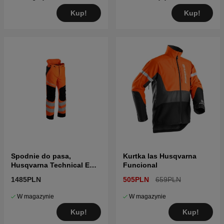
Kup!
Kup!
Spodnie do pasa,
Kurtka las Husqvarna
Husqvarna Technical EN
Funcional
20471
1485PLN
505PLN
659PLN
W magazynie
W magazynie
Kup!
Kup!