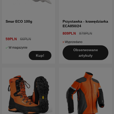
Smar ECO 100g
Przystawka - krawędziarka
ECA850/24
809PLN
879PLN
59PLN
66PLN
Wyprzedano
W magazynie
Obserwowane
Kup!
artykuły