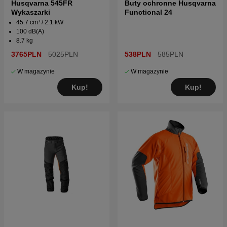
Husqvarna 545FR
Buty ochronne Husqvarna
Wykaszarki
Functional 24
45.7 cm³ / 2.1 kW
100 dB(A)
8.7 kg
3765PLN
5025PLN
538PLN
585PLN
W magazynie
W magazynie
Kup!
Kup!