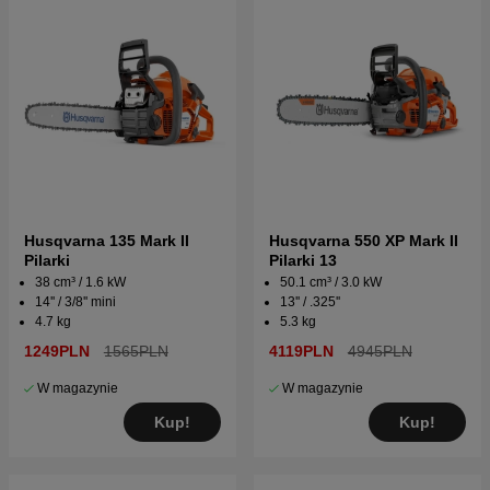
Husqvarna 135 Mark II
Husqvarna 550 XP Mark II
Pilarki
Pilarki 13
38 cm³ / 1.6 kW
50.1 cm³ / 3.0 kW
14'' / 3/8'' mini
13'' / .325''
4.7 kg
5.3 kg
1249PLN
1565PLN
4119PLN
4945PLN
W magazynie
W magazynie
Kup!
Kup!