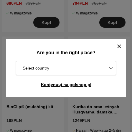
680PLN
739PLN
704PLN
765PLN
W magazynie
W magazynie
Kup!
Kup!
Are you in the right place?
Select country
Kontynuuj na gplshop.pl
BioClip® (mulching) kit
Kurtka do prac leśnych
Husqvarna, damska,
Technical
168PLN
1249PLN
W magazynie
Na zam. Wysyłka za 2–5 dni