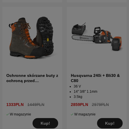
Ochronne skórzane buty z
Husqvarna 240i + Bli30 &
ochroną przed
C80
przecięciem, Functional
36 V
24
14" 3/8" 1.1mm
3.5kg
1333PLN
1449PLN
2859PLN
2979PLN
W magazynie
W magazynie
Kup!
Kup!