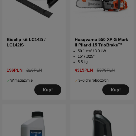
Bioclip kit LC142i /
Husqvarna 550 XP G Mark
LC142iS
II Pilarki 15 TrioBrake™
50.1 cm³ / 3.0 kW
15'' / .325''
5.5 kg
196PLN
216PLN
4315PLN
5379PLN
W magazynie
3–6 dni roboczych
Kup!
Kup!