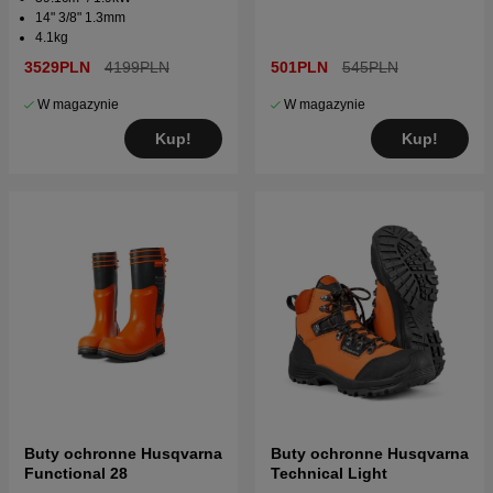
14" 3/8" 1.3mm
4.1kg
3529PLN
4199PLN
501PLN
545PLN
W magazynie
W magazynie
Kup!
Kup!
Buty ochronne Husqvarna
Buty ochronne Husqvarna
Functional 28
Technical Light