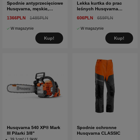
Spodnie antyprzecięciowe
Lekka kurtka do prac
Husqvarna, męskie,
leśnych Husqvarna
Technical
Functional
1366PLN
1485PLN
606PLN
659PLN
W magazynie
W magazynie
Kup!
Kup!
Husqvarna 540 XP® Mark
Spodnie ochronne
III Pilarki 3/8"
Husqvarna CLASSIC
39.1cm³ / 1.9kW