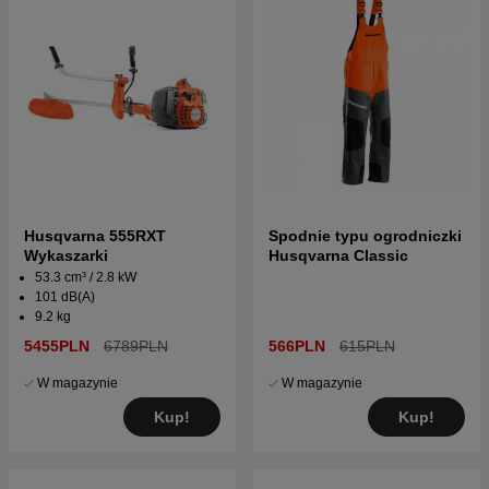
Husqvarna 555RXT
Spodnie typu ogrodniczki
Wykaszarki
Husqvarna Classic
53.3 cm³ / 2.8 kW
101 dB(A)
9.2 kg
5455PLN
6789PLN
566PLN
615PLN
W magazynie
W magazynie
Kup!
Kup!