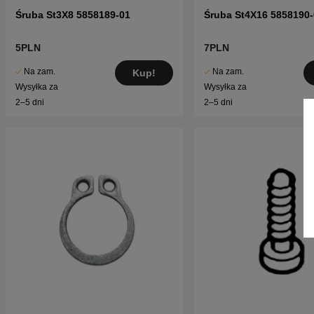
Śruba St3X8 5858189-01
Śruba St4X16 5858190-
5PLN
7PLN
Na zam.
Na zam.
Kup!
Wysyłka za
Wysyłka za
2–5 dni
2–5 dni