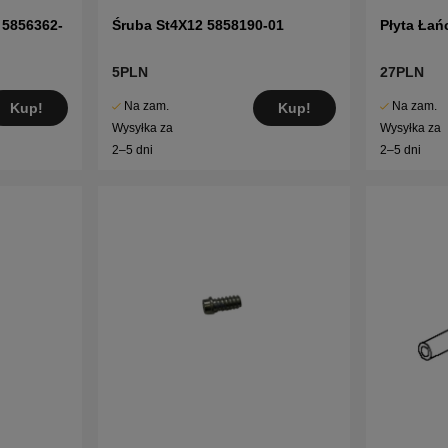
 5856362-
Śruba St4X12 5858190-01
Płyta Łań
5PLN
27PLN
Na zam.
Na zam.
Kup!
Kup!
Wysyłka za
Wysyłka za
2–5 dni
2–5 dni