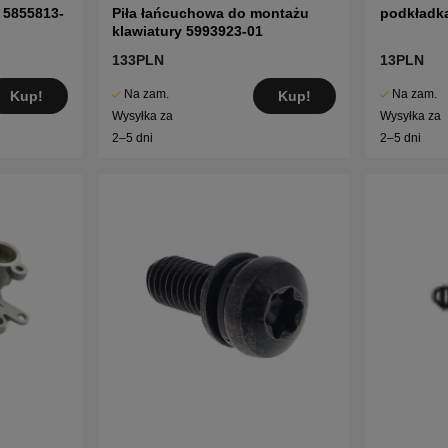
 5855813-
Piła łańcuchowa do montażu
podkładk
klawiatury 5993923-01
133PLN
13PLN
Na zam.
Na zam.
Kup!
Kup!
Wysyłka za
Wysyłka za
2–5 dni
2–5 dni