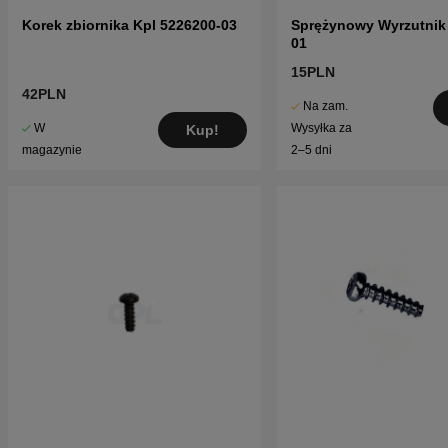
Korek zbiornika Kpl 5226200-03
Sprężynowy Wyrzutnik
01
15PLN
42PLN
Na zam.
W
Wysyłka za
Kup!
magazynie
2–5 dni