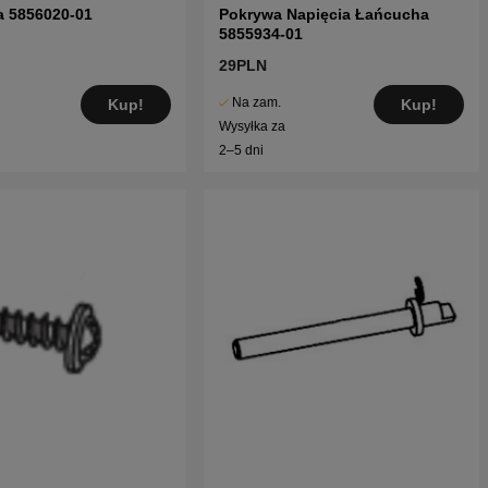
a 5856020-01
Pokrywa Napięcia Łańcucha
5855934-01
29PLN
Na zam.
Kup!
Kup!
Wysyłka za
2–5 dni