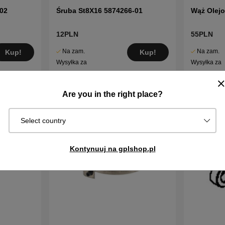
02
Śruba St8X16 5874266-01
Wąż Olej
12PLN
55PLN
Na zam.
Na zam.
Kup!
Kup!
Wysyłka za
Wysyłka za
2–5 dni
2–5 dni
Are you in the right place?
Select country
Kontynuuj na gplshop.pl