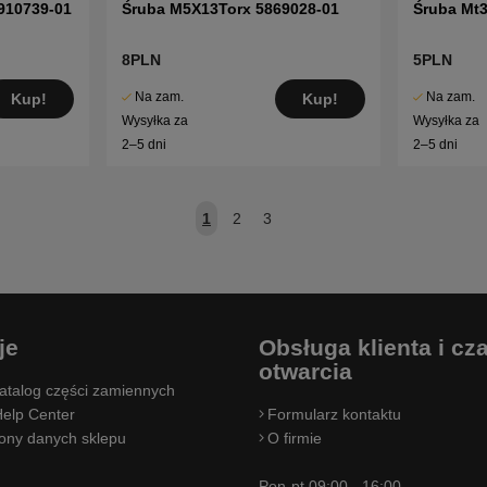
910739-01
Śruba M5X13Torx 5869028-01
Śruba Mt
8PLN
5PLN
Na zam.
Na zam.
Kup!
Kup!
Wysyłka za
Wysyłka za
2–5 dni
2–5 dni
1
2
3
je
Obsługa klienta i cz
otwarcia
atalog części zamiennych
elp Center
Formularz kontaktu
rony danych sklepu
O firmie
Pon-pt 09:00 - 16:00