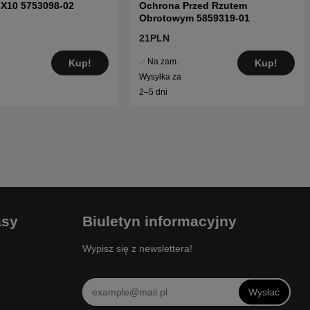
3X10 5753098-02
Ochrona Przed Rzutem
Obrotowym 5859319-01
21PLN
Na zam.
Kup!
Kup!
Wysyłka za
2–5 dni
asy
Biuletyn informacyjny
Wypisz się z newslettera!
Wysłać