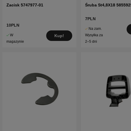
Zacisk 5747977-01
Śruba St4,8X18 585592
7PLN
10PLN
Na zam.
W
Wysyłka za
Kup!
magazynie
2–5 dni