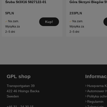
Śruba St3X16 5827122-01
Góra Skrzyni Biegów 5
5PLN
233PLN
Na zam.
Na zam.
Kup!
Wysyłka za
Wysyłka za
2–5 dni
2–5 dni
GPL shop
Informac
Transportgatan 39
Husqvarna K
422 46 Hisings Backa
Automower H
Sweden
Polityka och
Regulamin
+46 31 - 24 30 15
Zaloguj się