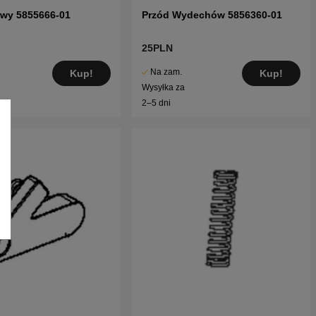
owy 5855666-01
Przód Wydechów 5856360-01
25PLN
Na zam.
Kup!
Kup!
Wysyłka za
2–5 dni