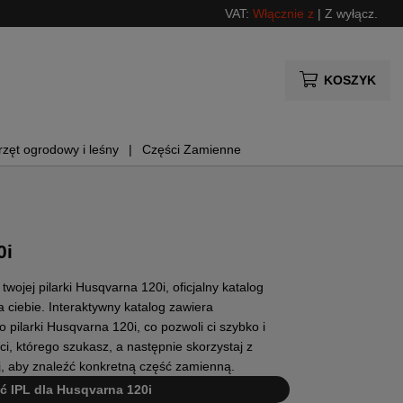
VAT:
Włącznie z
|
Z wyłącz.
KOSZYK
rzęt ogrodowy i leśny
Części Zamienne
0i
ojej pilarki Husqvarna 120i, oficjalny katalog
 ciebie. Interaktywny katalog zawiera
 pilarki Husqvarna 120i, co pozwoli ci szybko i
i, którego szukasz, a następnie skorzystaj z
ej, aby znaleźć konkretną część zamienną.
yć IPL dla Husqvarna 120i