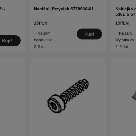
i -
Naciśnij Przycisk 5779966-01
Naklejka 
536Lib 57
15PLN
15PLN
Na zam.
Na zam.
Kup!
Wysyłka za
Wysyłka za
Kup!
2–5 dni
2–5 dni