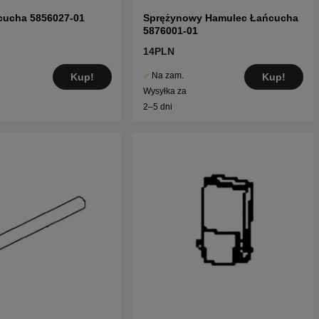
cucha 5856027-01
Sprężynowy Hamulec Łańcucha
5876001-01
14PLN
Na zam.
Kup!
Kup!
Wysyłka za
2–5 dni