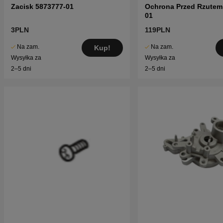
Zacisk 5873777-01
Ochrona Przed Rzutem
01
3PLN
119PLN
Na zam.
Na zam.
Kup!
Wysyłka za
Wysyłka za
2–5 dni
2–5 dni