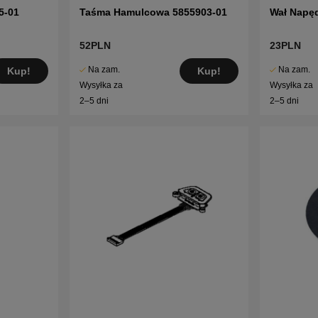
5-01
Taśma Hamulcowa 5855903-01
Wał Napę
52PLN
23PLN
Na zam.
Na zam.
Kup!
Kup!
Wysyłka za
Wysyłka za
2–5 dni
2–5 dni