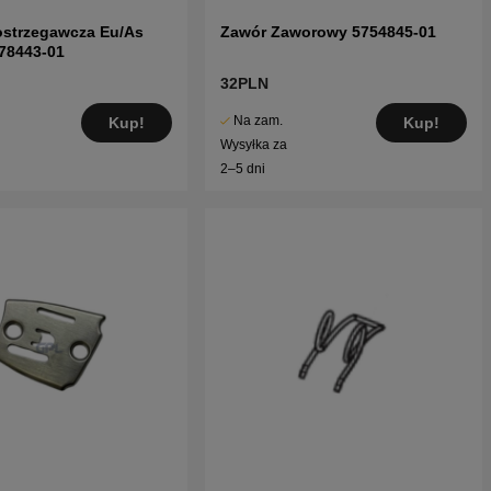
ostrzegawcza Eu/As
Zawór Zaworowy 5754845-01
78443-01
32PLN
Na zam.
Kup!
Kup!
Wysyłka za
2–5 dni