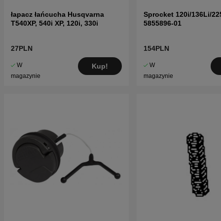
łapacz łańcucha Husqvarna
Sprocket 120i/136Li/225
T540XP, 540i XP, 120i, 330i
5855896-01
27PLN
154PLN
W
W
Kup!
magazynie
magazynie