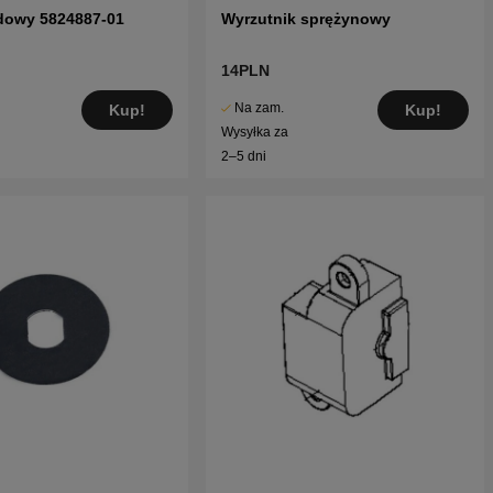
dowy 5824887-01
Wyrzutnik sprężynowy
14PLN
Na zam.
Kup!
Kup!
Wysyłka za
2–5 dni