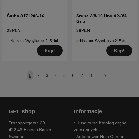
Śruba 8171206-16
Śruba 3/8-16 Unc X2-3/4
Gr 5
23PLN
36PLN
Na zam. Wysyłka za 2–5 dni
Na zam. Wysyłka za 2–5 dni
Kup!
Kup!
1
2
3
4
5
6
7
8
..
9
GPL shop
Informacje
Transportgatan 39
Husqvarna Katalog części
422 46 Hisings Backa
zamiennych
Sweden
Automower Help Center