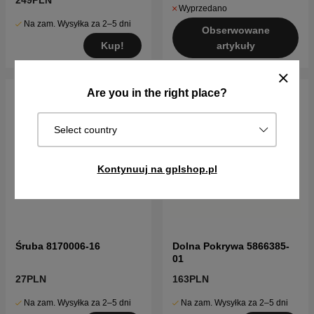
249PLN
Wyprzedano
Na zam. Wysyłka za 2–5 dni
Obserwowane
Kup!
artykuły
Are you in the right place?
Select country
Kontynuuj na gplshop.pl
Śruba 8170006-16
Dolna Pokrywa 5866385-
01
27PLN
163PLN
Na zam. Wysyłka za 2–5 dni
Na zam. Wysyłka za 2–5 dni