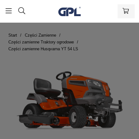
Start
Części Zamienne
Części zamienne Traktory ogrodowe
Części zamienne Husqvarna YT 54 LS