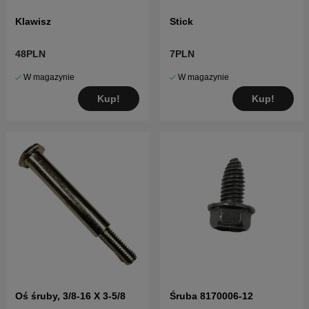
Klawisz
Stick
48PLN
7PLN
W magazynie
W magazynie
Kup!
Kup!
Oś śruby, 3/8-16 X 3-5/8
Śruba 8170006-12