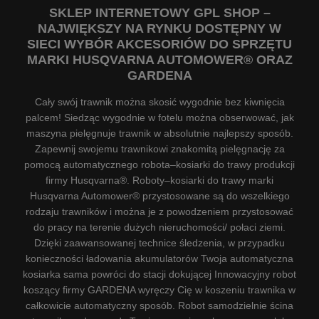
SKLEP INTERNETOWY GPL SHOP –
NAJWIĘKSZY NA RYNKU DOSTĘPNY W
SIECI WYBÓR AKCESORIÓW DO SPRZĘTU
MARKI HUSQVARNA AUTOMOWER® ORAZ
GARDENA
Cały swój trawnik można skosić wygodnie bez kiwnięcia
palcem! Siedząc wygodnie w fotelu można obserwować, jak
maszyna pielęgnuje trawnik w absolutnie najlepszy sposób.
Zapewnij swojemu trawnikowi znakomitą pielęgnację za
pomocą automatycznego robota–kosiarki do trawy produkcji
firmy Husqvarna®. Roboty–kosiarki do trawy marki
Husqvarna Automower® przystosowane są do wszelkiego
rodzaju trawników i można je z powodzeniem przystosować
do pracy na terenie dużych nieruchomości/ połaci ziemi.
Dzięki zaawansowanej technice śledzenia, w przypadku
konieczności ładowania akumulatorów Twoja automatyczna
kosiarka sama powróci do stacji dokującej Innowacyjny robot
koszący firmy GARDENA wyręczy Cię w koszeniu trawnika w
całkowicie automatyczny sposób. Robot samodzielnie ścina