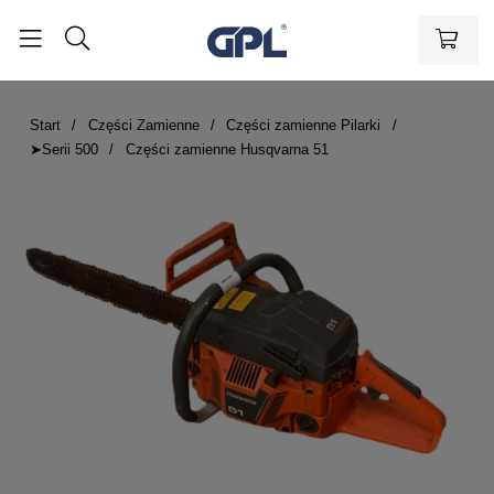
Start
Części Zamienne
Części zamienne Pilarki
➤Serii 500
Części zamienne Husqvarna 51