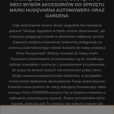
SIECI WYBÓR AKCESORIÓW DO SPRZĘTU
MARKI HUSQVARNA AUTOMOWER® ORAZ
GARDENA
Cały swój trawnik można skosić wygodnie bez kiwnięcia
palcem! Siedząc wygodnie w fotelu można obserwować, jak
maszyna pielęgnuje trawnik w absolutnie najlepszy sposób.
Zapewnij swojemu trawnikowi znakomitą pielęgnację za
pomocą automatycznego robota–kosiarki do trawy produkcji
firmy Husqvarna®. Roboty–kosiarki do trawy marki
Husqvarna Automower® przystosowane są do wszelkiego
rodzaju trawników i można je z powodzeniem przystosować
do pracy na terenie dużych nieruchomości/ połaci ziemi.
Dzięki zaawansowanej technice śledzenia, w przypadku
konieczności ładowania akumulatorów Twoja automatyczna
kosiarka sama powróci do stacji dokującej Innowacyjny robot
koszący firmy GARDENA wyręczy Cię w koszeniu trawnika w
całkowicie automatyczny sposób. Robot samodzielnie ścina
trawnik, podczas gdy Ty cieszysz się wolnym czasem lub
zajmujesz się innymi czynnościami. Robot–kosiarka do trawy