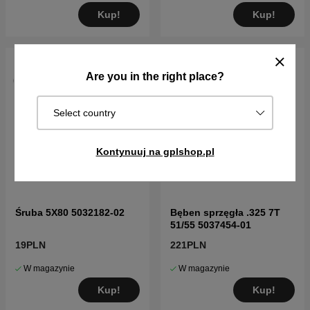
Kup!
Kup!
Are you in the right place?
Select country
Kontynuuj na gplshop.pl
Śruba 5X80 5032182-02
Bęben sprzęgła .325 7T
51/55 5037454-01
19PLN
221PLN
W magazynie
W magazynie
Kup!
Kup!