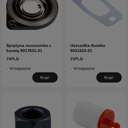
Sprężyna rozrusznika z
Uszczelka tłumika
kasetą 5017631-01
5031023-01
74PLN
23PLN
W magazynie
W magazynie
Kup!
Kup!