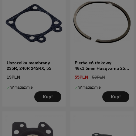
Uszczelka membrany
Pierścień tłokowy
235R, 240R 245RX, 55
46x1.5mm Husqvarna 257,
357XP, 359, 55
19PLN
55PLN
58PLN
W magazynie
W magazynie
Kup!
Kup!