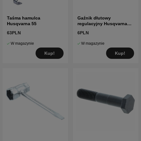
Taśma hamulca
Gaźnik dłutowy
Husqvarna 55
regulacyjny Husqvarna
5016002-03
63PLN
6PLN
W magazynie
W magazynie
Kup!
Kup!