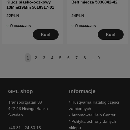
Klucz płasko-oczkowy
Bełt miecza 5036842-42
13Mm/19Mm 5016917-01
22PLN
24PLN
W magazynie
W magazynie
Kup!
Kup!
1
2
3
4
5
6
7
8
..
9
GPL shop
Informacje
Transportgatan 39
Husqvarna Katalog części
422 46 Hisings Backa
zamiennych
Sweden
Automower Help Center
Polityka ochrony danych
+46 31 - 24 30 15
sklepu