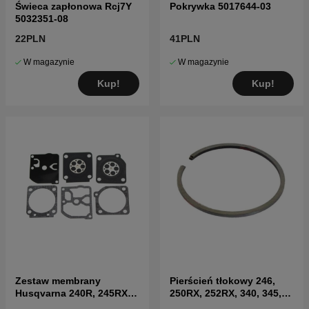
Świeca zapłonowa Rcj7Y
Pokrywka 5017644-03
5032351-08
22PLN
41PLN
W magazynie
W magazynie
Kup!
Kup!
Zestaw membrany
Pierścień tłokowy 246,
Husqvarna 240R, 245RX,
250RX, 252RX, 340, 345,
245, 55 Rancher
351