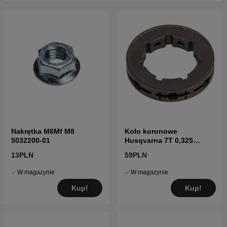
Kliknij tutaj, aby zobaczyć katalog części i listę
części dla Husqvarna 51 1991-10
Kliknij tutaj, aby zobaczyć katalog części i listę
części dla Husqvarna 51 S/N: 19900100001-
19914000000
Kliknij tutaj, aby zobaczyć katalog części i listę
części dla Husqvarna 51 1990-01
Nakrętka M6Mf M8
Koło koronowe
5032200-01
Husqvarna 7T 0,325
5014574-02
13PLN
59PLN
W magazynie
W magazynie
Kup!
Kup!