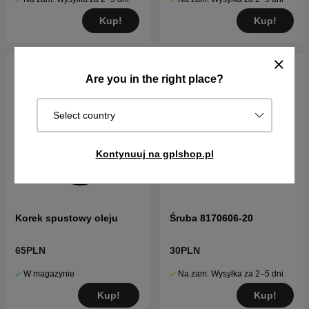
Kup!
Kup!
Are you in the right place?
Select country
Kontynuuj na gplshop.pl
Korek spustowy oleju
Śruba 8170606-20
65PLN
30PLN
W magazynie
Na zam. Wysyłka za 2–5 dni
Kup!
Kup!