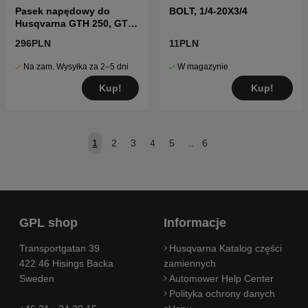
Pasek napędowy do
BOLT, 1/4-20X3/4
Husqvarna GTH 250, GTH
2250, GTH 2548, GTH 2550
296PLN
11PLN
Na zam. Wysyłka za 2–5 dni
W magazynie
Kup!
Kup!
1
2
3
4
5
..
6
GPL shop
Informacje
Transportgatan 39
Husqvarna Katalog części
422 46 Hisings Backa
zamiennych
Sweden
Automower Help Center
Polityka ochrony danych