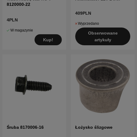
8120000-22
409PLN
4PLN
Wyprzedano
W magazynie
Obserwowane
Kup!
artykuły
Śruba 8170006-16
Łożysko ślizgowe