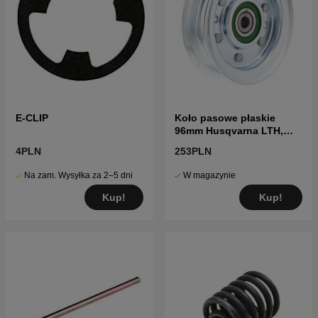
E-CLIP
Koło pasowe płaskie
96mm Husqvarna LTH,
YTH, GTH
4PLN
253PLN
Na zam. Wysyłka za 2–5 dni
W magazynie
Kup!
Kup!