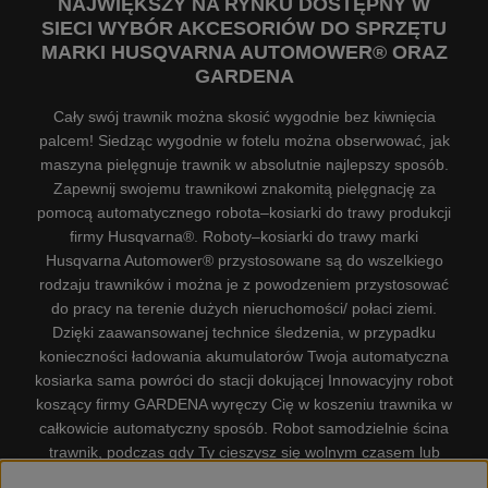
NAJWIĘKSZY NA RYNKU DOSTĘPNY W
SIECI WYBÓR AKCESORIÓW DO SPRZĘTU
MARKI HUSQVARNA AUTOMOWER® ORAZ
GARDENA
Cały swój trawnik można skosić wygodnie bez kiwnięcia
palcem! Siedząc wygodnie w fotelu można obserwować, jak
maszyna pielęgnuje trawnik w absolutnie najlepszy sposób.
Zapewnij swojemu trawnikowi znakomitą pielęgnację za
pomocą automatycznego robota–kosiarki do trawy produkcji
firmy Husqvarna®. Roboty–kosiarki do trawy marki
Husqvarna Automower® przystosowane są do wszelkiego
rodzaju trawników i można je z powodzeniem przystosować
do pracy na terenie dużych nieruchomości/ połaci ziemi.
Dzięki zaawansowanej technice śledzenia, w przypadku
konieczności ładowania akumulatorów Twoja automatyczna
kosiarka sama powróci do stacji dokującej Innowacyjny robot
koszący firmy GARDENA wyręczy Cię w koszeniu trawnika w
całkowicie automatyczny sposób. Robot samodzielnie ścina
trawnik, podczas gdy Ty cieszysz się wolnym czasem lub
zajmujesz się innymi czynnościami. Robot–kosiarka do trawy