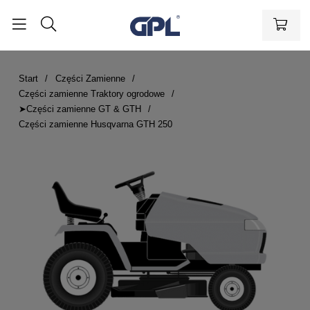
Start
Części Zamienne
Części zamienne Traktory ogrodowe
➤Części zamienne GT & GTH
Części zamienne Husqvarna GTH 250