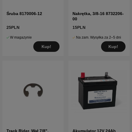
Śruba 8170006-12
Nakrętka, 3/8-16 8732206-
00
25PLN
15PLN
W magazynie
Na zam. Wysyłka za 2–5 dni
Kup!
Kup!
Track Rider, Wał 7/8".
Akumulator 12V 24Ah