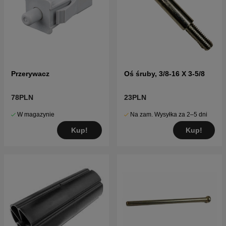
Przerywacz
Oś śruby, 3/8-16 X 3-5/8
78PLN
23PLN
W magazynie
Na zam. Wysyłka za 2–5 dni
Kup!
Kup!