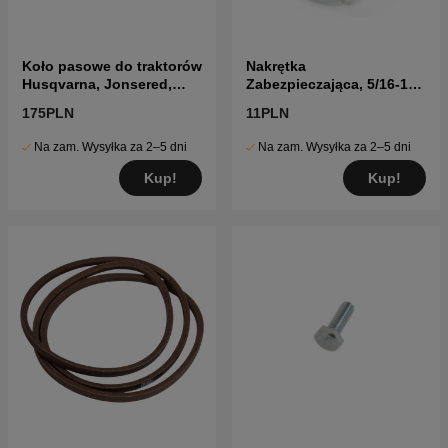
Koło pasowe do traktorów
Nakrętka
Husqvarna, Jonsered,
Zabezpieczająca, 5/16-18
Partner i McCulloch
Unc 5960405-01
175PLN
11PLN
Na zam. Wysyłka za 2–5 dni
Na zam. Wysyłka za 2–5 dni
Kup!
Kup!