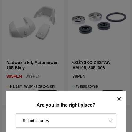
Nadwozia kit, Automower
ŁOŻYSKO ZESTAW
105 Biały
AM105, 305, 308
305PLN
339PLN
79PLN
Na zam. Wysyłka za 2–5 dni
W magazynie
Kup!
Kup!
Are you in the right place?
Select country