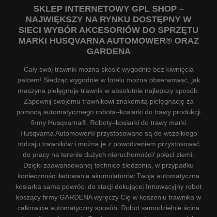
SKLEP INTERNETOWY GPL SHOP –
NAJWIĘKSZY NA RYNKU DOSTĘPNY W
SIECI WYBÓR AKCESORIÓW DO SPRZĘTU
MARKI HUSQVARNA AUTOMOWER® ORAZ
GARDENA
Cały swój trawnik można skosić wygodnie bez kiwnięcia
palcem! Siedząc wygodnie w fotelu można obserwować, jak
maszyna pielęgnuje trawnik w absolutnie najlepszy sposób.
Zapewnij swojemu trawnikowi znakomitą pielęgnację za
pomocą automatycznego robota–kosiarki do trawy produkcji
firmy Husqvarna®. Roboty–kosiarki do trawy marki
Husqvarna Automower® przystosowane są do wszelkiego
rodzaju trawników i można je z powodzeniem przystosować
do pracy na terenie dużych nieruchomości/ połaci ziemi.
Dzięki zaawansowanej technice śledzenia, w przypadku
konieczności ładowania akumulatorów Twoja automatyczna
kosiarka sama powróci do stacji dokującej Innowacyjny robot
koszący firmy GARDENA wyręczy Cię w koszeniu trawnika w
całkowicie automatyczny sposób. Robot samodzielnie ścina