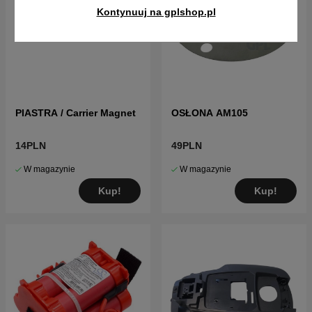
Kontynuuj na gplshop.pl
PIASTRA / Carrier Magnet
OSŁONA AM105
14PLN
49PLN
W magazynie
W magazynie
Kup!
Kup!