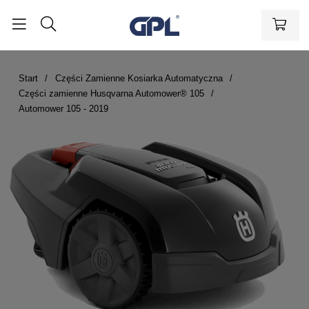
Start
Części Zamienne Kosiarka Automatyczna
Części zamienne Husqvarna Automower® 105
Automower 105 - 2019