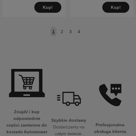
Kup!
Kup!
1
2
3
4
Znajdź i kup
odpowiednie
Szybkie dostawy
Profesjonalna
części zamienne do
Dostarczamy na
obsługa klienta
kosiarki Automower
całym świecie.