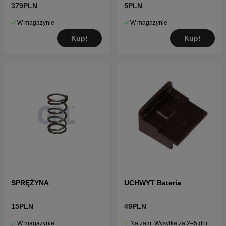
X,415X,310 Mark II,315
379PLN
5PLN
Mark II
W magazynie
W magazynie
Kup!
Kup!
SPRĘŻYNA
UCHWYT Bateria
15PLN
49PLN
W magazynie
Na zam. Wysyłka za 2–5 dni