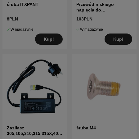
śruba ITXPANT
Przewód niskiego
napięcia do
transformatora (5m)
8PLN
103PLN
W magazynie
W magazynie
Kup!
Kup!
Zasilacz
śruba M4
305,105,310,315,315X,405