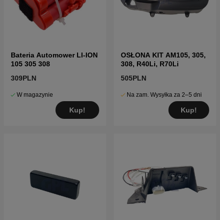
Bateria Automower LI-ION
OSŁONA KIT AM105, 305,
105 305 308
308, R40Li, R70Li
309PLN
505PLN
W magazynie
Na zam. Wysyłka za 2–5 dni
Kup!
Kup!