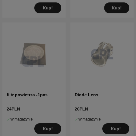
Kup!
Kup!
filtr powietrza -1pcs
Diode Lens
24PLN
26PLN
W magazynie
W magazynie
Kup!
Kup!