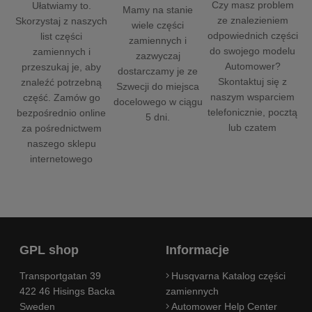
Czy masz problem
Ułatwiamy to.
Mamy na stanie
ze znalezieniem
Skorzystaj z naszych
wiele części
odpowiednich części
list części
zamiennych i
do swojego modelu
zamiennych i
zazwyczaj
Automower?
przeszukaj je, aby
dostarczamy je ze
Skontaktuj się z
znaleźć potrzebną
Szwecji do miejsca
naszym wsparciem
część. Zamów go
docelowego w ciągu
telefonicznie, pocztą
bezpośrednio online
5 dni.
lub czatem
za pośrednictwem
naszego sklepu
internetowego
GPL shop
Informacje
Transportgatan 39
Husqvarna Katalog części
422 46 Hisings Backa
zamiennych
Sweden
Automower Help Center