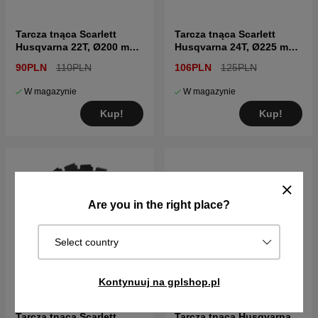
Tarcza tnąca Scarlett
Tarcza tnąca Scarlett
Husqvarna 22T, Ø200 mm,
Husqvarna 24T, Ø225 mm,
Ø1"
Ø1"
90PLN
110PLN
106PLN
125PLN
W magazynie
W magazynie
Kup!
Kup!
Are you in the right place?
Select country
Kontynuuj na gplshop.pl
Tarcza tnąca Scarlett
Tarcza tnąca Husqvarna