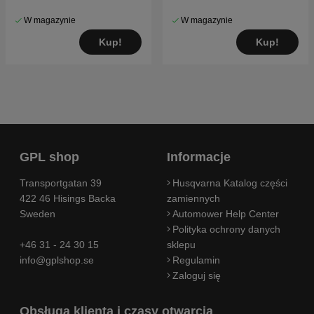
W magazynie
W magazynie
Kup!
Kup!
GPL shop
Informacje
Transportgatan 39
Husqvarna Katalog części
422 46 Hisings Backa
zamiennych
Sweden
Automower Help Center
Polityka ochrony danych
+46 31 - 24 30 15
sklepu
info@gplshop.se
Regulamin
Zaloguj się
Obsługa klienta i czasy otwarcia