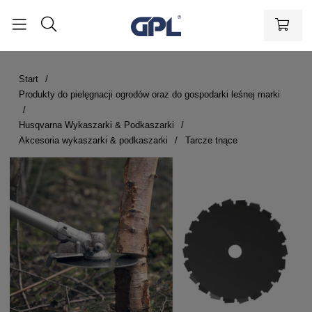
Start
Produkty do pielęgnacji ogrodów oraz do gospodarki leśnej marki
Husqvarna Wykaszarki & Podkaszarki
Akcesoria wykaszarki & podkaszarki
Tarcze tnące