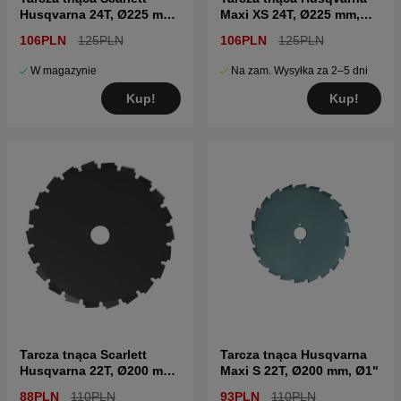
Husqvarna 24T, Ø225 mm,
Maxi XS 24T, Ø225 mm,
Ø20 mm
Ø1"
106PLN
125PLN
106PLN
125PLN
W magazynie
Na zam. Wysyłka za 2–5 dni
Kup!
Kup!
Tarcza tnąca Scarlett
Tarcza tnąca Husqvarna
Husqvarna 22T, Ø200 mm,
Maxi S 22T, Ø200 mm, Ø1"
Ø20 mm
88PLN
110PLN
93PLN
110PLN