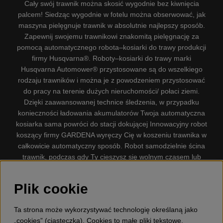
Cały swój trawnik można skosić wygodnie bez kiwnięcia
palcem! Siedząc wygodnie w fotelu można obserwować, jak
maszyna pielęgnuje trawnik w absolutnie najlepszy sposób.
Zapewnij swojemu trawnikowi znakomitą pielęgnację za
pomocą automatycznego robota–kosiarki do trawy produkcji
firmy Husqvarna®. Roboty–kosiarki do trawy marki
Husqvarna Automower® przystosowane są do wszelkiego
rodzaju trawników i można je z powodzeniem przystosować
do pracy na terenie dużych nieruchomości/ połaci ziemi.
Dzięki zaawansowanej technice śledzenia, w przypadku
konieczności ładowania akumulatorów Twoja automatyczna
kosiarka sama powróci do stacji dokującej Innowacyjny robot
koszący firmy GARDENA wyręczy Cię w koszeniu trawnika w
całkowicie automatyczny sposób. Robot samodzielnie ścina
trawnik, podczas gdy Ty cieszysz się wolnym czasem lub
zajmujesz się innymi czynnościami. Robot–kosiarka do trawy
firmy GARDENA jest najcichszą kosiarką do trawników
Plik cookie
dostępną na rynku. Firma nasza dysponuje. Gplshop
sprzedaje również Husqvarna Pilarki, Wyposażenie, Odzież
Ta strona może wykorzystywać technologię określaną jako
ochronna, Wykaszarki, Podkaszarki, Nożyce do żywopłotów,
„cookies” (ciasteczka). Cookies to małe pliki tekstowe,
Kultywatory, Dmuchawy, Odśnieżarki, Myjka Ciśnieniowa,