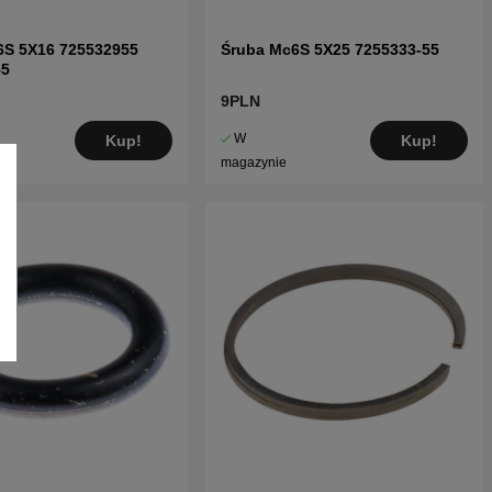
6S 5X16 725532955
Śruba Mc6S 5X25 7255333-55
55
9PLN
W
Kup!
Kup!
magazynie