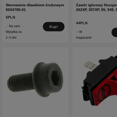
Sterowanie dławikiem śrubowym
Zawór iglicowy Husqar
5034790-01
262XP, 357XP, 55, 545,
5PLN
44PLN
Na zam.
Kup!
W
Wysyłka za
magazynie
2–5 dni