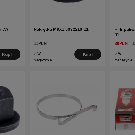
Kliknij tutaj, aby zobaczyć katalog częś
Kliknij tutaj, aby zobaczyć katalog częś
Kliknij tutaj, aby zobaczyć katalog części
201
mr7A
Nakrętka M8X1 5032210-11
Filtr pal
01
11PLN
30PLN
3
W
W
Kup!
Kup!
magazynie
magazynie