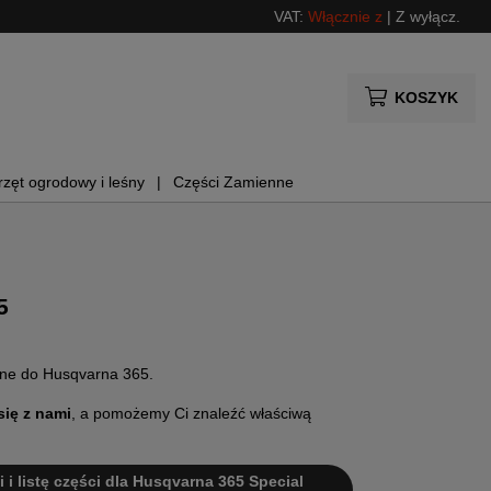
VAT:
Włącznie z
|
Z wyłącz.
KOSZYK
rzęt ogrodowy i leśny
Części Zamienne
5
nne do Husqvarna 365.
się z nami
, a pomożemy Ci znaleźć właściwą
i i listę części dla Husqvarna 365 Special