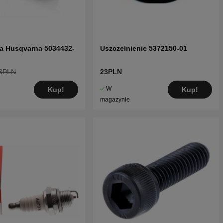
ci i listę części dla Husqvarna 365 1999
ci i listę części dla Husqvarna 365 1999
 i listę części dla Husqvarna 365 Husqvarna
8-12
iwa Husqvarna 5034432-
Uszczelnienie 5372150-01
3PLN
23PLN
W
Kup!
Kup!
magazynie