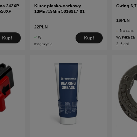
na 242XP,
Klucz płasko-oczkowy
O-ring 6,
 550XP
13Mm/19Mm 5016917-01
16PLN
22PLN
Na zam.
W
Wysyłka za
Kup!
Kup!
magazynie
2–5 dni