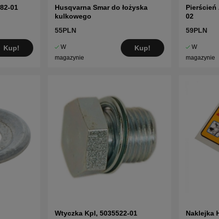
82-01
Husqvarna Smar do łożyska
Pierścień
kulkowego
02
55PLN
59PLN
W
W
Kup!
Kup!
magazynie
magazynie
Wtyczka Kpl, 5035522-01
Naklejka 