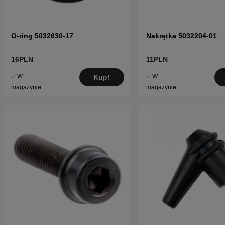
O-ring 5032630-17
Nakrętka 5032204-01
16PLN
11PLN
W
W
Kup!
magazynie
magazynie