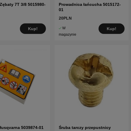
 Zębaty 7T 3/8 5015980-
Prowadnica łańcucha 5015172-
01
20PLN
W
Kup!
Kup!
magazynie
Husqvarna 5039874-01
Śruba tarczy przepustnicy