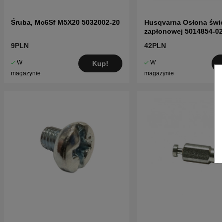
Śruba, Mc6Sf M5X20 5032002-20
Husqvarna Osłona świ
zapłonowej 5014854-0
9PLN
42PLN
W
W
Kup!
magazynie
magazynie