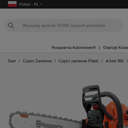
Polish - PL
Husqvarna Automower®
Osprzęt Kosi
Start
Części Zamienne
Części zamienne Pilarki
➤Serii 300