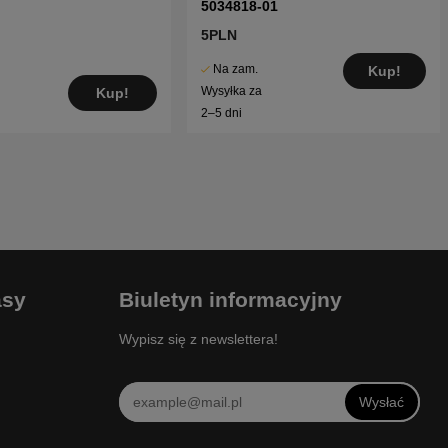
5034818-01
5PLN
Na zam.
Kup!
Wysyłka za
Kup!
2–5 dni
asy
Biuletyn informacyjny
Wypisz się z newslettera!
Wysłać