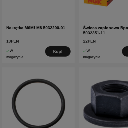
Nakrętka M6Mf M8 5032200-01
Świeca zapłonowa Bp
5032351-11
13PLN
22PLN
W
W
Kup!
magazynie
magazynie