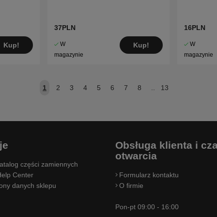
37PLN
16PLN
W
W
Kup!
Kup!
magazynie
magazynie
1
2
3
4
5
6
7
8
..
13
je
Obsługa klienta i cz
otwarcia
atalog części zamiennych
elp Center
Formularz kontaktu
rony danych sklepu
O firmie
Pon-pt 09:00 - 16:00