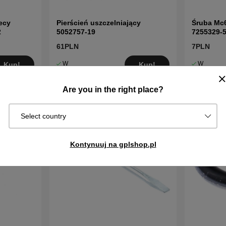
ecy
Pierścień uszczelniający
Śruba Mc
2
5052757-19
7255329-
61PLN
7PLN
W
W
Kup!
Kup!
magazynie
magazynie
Are you in the right place?
Select country
Kontynuuj na gplshop.pl