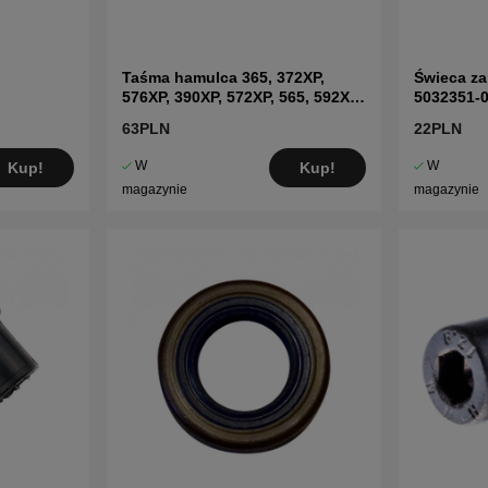
Taśma hamulca 365, 372XP,
Świeca z
576XP, 390XP, 572XP, 565, 592XP,
5032351-
595XP
63PLN
22PLN
W
W
Kup!
Kup!
magazynie
magazynie