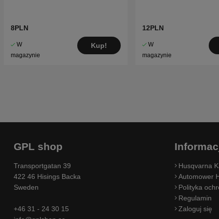
8PLN
12PLN
W
W
Kup!
magazynie
magazynie
GPL shop
Informac
Transportgatan 39
Husqvarna K
422 46 Hisings Backa
Automower H
Sweden
Polityka och
Regulamin
+46 31 - 24 30 15
Zaloguj się