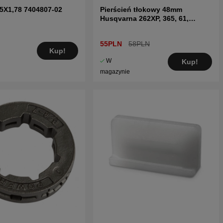
75X1,78 7404807-02
Pierścień tłokowy 48mm
Husqvarna 262XP, 365, 61,
265RX, 2065, 2165
55PLN
58PLN
Kup!
W
Kup!
magazynie