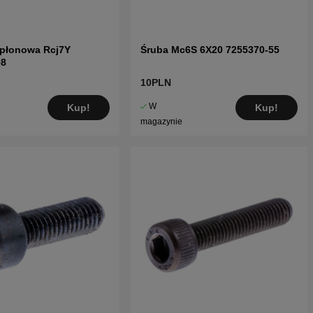
apłonowa Rcj7Y
Śruba Mc6S 6X20 7255370-55
08
10PLN
W
Kup!
Kup!
magazynie