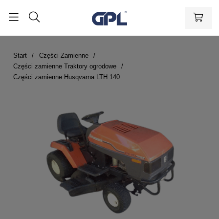
Start
Części Zamienne
Części zamienne Traktory ogrodowe
Części zamienne Husqvarna LTH 140