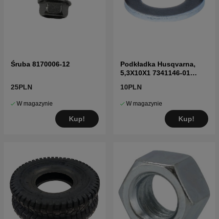
Śruba 8170006-12
Podkładka Husqvarna,
5,3X10X1 7341146-01
7341146-01
25PLN
10PLN
W magazynie
W magazynie
Kup!
Kup!