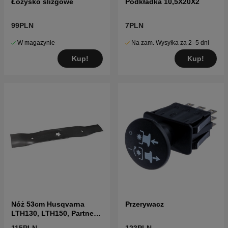
Łożysko ślizgowe
Podkładka 10,5X20X2
99PLN
7PLN
W magazynie
Na zam. Wysyłka za 2–5 dni
Kup!
Kup!
Nóż 53cm Husqvarna
Przerywacz
LTH130, LTH150, Partner
P145107