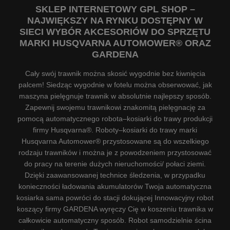
SKLEP INTERNETOWY GPL SHOP –
NAJWIĘKSZY NA RYNKU DOSTĘPNY W
SIECI WYBÓR AKCESORIÓW DO SPRZĘTU
MARKI HUSQVARNA AUTOMOWER® ORAZ
GARDENA
Cały swój trawnik można skosić wygodnie bez kiwnięcia
palcem! Siedząc wygodnie w fotelu można obserwować, jak
maszyna pielęgnuje trawnik w absolutnie najlepszy sposób.
Zapewnij swojemu trawnikowi znakomitą pielęgnację za
pomocą automatycznego robota–kosiarki do trawy produkcji
firmy Husqvarna®. Roboty–kosiarki do trawy marki
Husqvarna Automower® przystosowane są do wszelkiego
rodzaju trawników i można je z powodzeniem przystosować
do pracy na terenie dużych nieruchomości/ połaci ziemi.
Dzięki zaawansowanej technice śledzenia, w przypadku
konieczności ładowania akumulatorów Twoja automatyczna
kosiarka sama powróci do stacji dokującej Innowacyjny robot
koszący firmy GARDENA wyręczy Cię w koszeniu trawnika w
całkowicie automatyczny sposób. Robot samodzielnie ścina