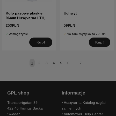
Koło pasowe płaskie
Uchwyt
96mm Husqvarna LTH,
YTH, GTH
253PLN
59PLN
W magazynie
Na zam. Wysyłka za 2–5 dni
Kup!
Kup!
1
2
3
4
5
6
..
7
GPL shop
Informacje
Transportgatan 39
Husqvarna Katalog części
422 46 Hisings Backa
zamiennych
Sweden
Automower Help Center