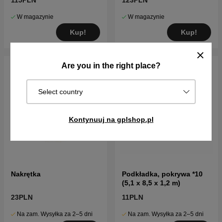
115PLN
123PLN
W magazynie
W magazynie
Kup!
Kup!
Are you in the right place?
Select country
Kontynuuj na gplshop.pl
Nakrętka
Podkładka, pokrywa *10
(5,1 x 8,5 x 1,2 m)
23PLN
11PLN
Na zam. Wysyłka za 2–5 dni
Na zam. Wysyłka za 2–5 dni