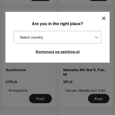
Are you in the right place?
Select country
Kontynuuj na gplshop.pl
Autobusem
Nakrętka M5 Stal 8, Fzb,
Nf
27PLN
9PLN
W magazynie
Na zam. Wysyłka za 2–5 dni
Kup!
Kup!