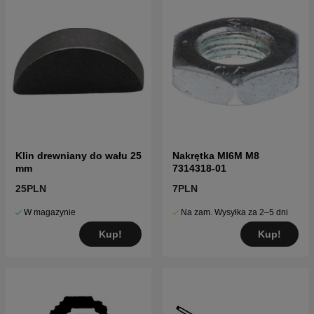
Klin drewniany do wału 25
Nakrętka Ml6M M8
mm
7314318-01
25PLN
7PLN
W magazynie
Na zam. Wysyłka za 2–5 dni
Kup!
Kup!