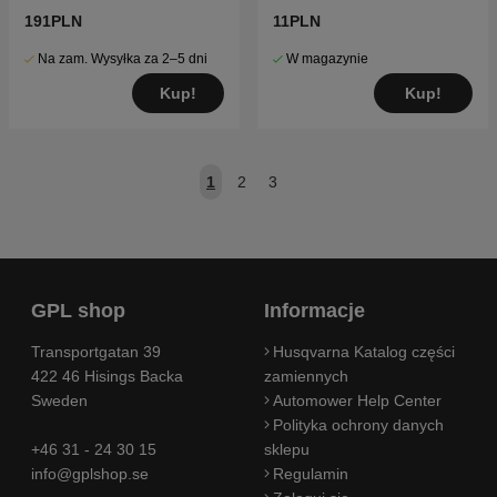
191PLN
11PLN
Na zam. Wysyłka za 2–5 dni
W magazynie
Kup!
Kup!
1
2
3
GPL shop
Informacje
Transportgatan 39
Husqvarna Katalog części
422 46 Hisings Backa
zamiennych
Sweden
Automower Help Center
Polityka ochrony danych
+46 31 - 24 30 15
sklepu
info@gplshop.se
Regulamin