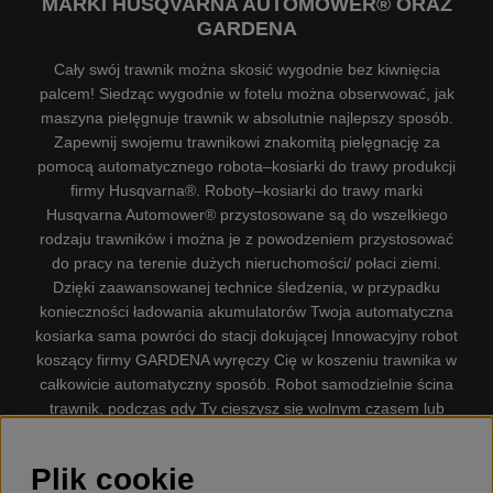
MARKI HUSQVARNA AUTOMOWER® ORAZ
GARDENA
Cały swój trawnik można skosić wygodnie bez kiwnięcia
palcem! Siedząc wygodnie w fotelu można obserwować, jak
maszyna pielęgnuje trawnik w absolutnie najlepszy sposób.
Zapewnij swojemu trawnikowi znakomitą pielęgnację za
pomocą automatycznego robota–kosiarki do trawy produkcji
firmy Husqvarna®. Roboty–kosiarki do trawy marki
Husqvarna Automower® przystosowane są do wszelkiego
rodzaju trawników i można je z powodzeniem przystosować
do pracy na terenie dużych nieruchomości/ połaci ziemi.
Dzięki zaawansowanej technice śledzenia, w przypadku
konieczności ładowania akumulatorów Twoja automatyczna
kosiarka sama powróci do stacji dokującej Innowacyjny robot
koszący firmy GARDENA wyręczy Cię w koszeniu trawnika w
całkowicie automatyczny sposób. Robot samodzielnie ścina
trawnik, podczas gdy Ty cieszysz się wolnym czasem lub
zajmujesz się innymi czynnościami. Robot–kosiarka do trawy
firmy GARDENA jest najcichszą kosiarką do trawników
Plik cookie
dostępną na rynku. Firma nasza dysponuje. Gplshop