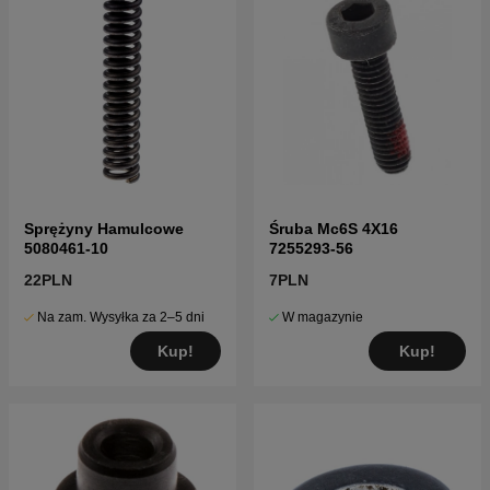
Sprężyny Hamulcowe
Śruba Mc6S 4X16
5080461-10
7255293-56
22PLN
7PLN
Na zam. Wysyłka za 2–5 dni
W magazynie
Kup!
Kup!