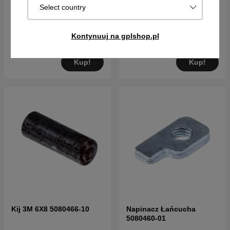
Śruba
Śruba
Select country
5PLN
12PLN
Kontynuuj na gplshop.pl
Na zam. Wysyłka za 2–5 dni
Na zam. Wysyłka za 2–5 dni
Kup!
Kup!
Kij 3M 6X8 5080466-10
Napinacz Łańcucha
5080460-01