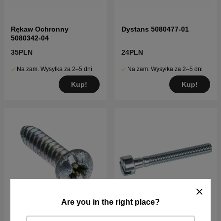
Rękaw Ochronny
Dystans 5080477-01
5080342-04
35PLN
24PLN
Na zam. Wysyłka za 2–5 dni
Na zam. Wysyłka za 2–5 dni
Kup!
Kup!
Are you in the right place?