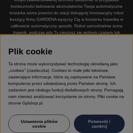
konieczności ładowania akumulatorów Twoja automatyczna
kosiarka sama powróci do stacji dokującej Innowacyjny robot
koszący firmy GARDENA wyręczy Cię w koszeniu trawnika w
całkowicie automatyczny sposób. Robot samodzielnie ścina
trawnik, podczas gdy Ty cieszysz się wolnym czasem lub
zajmujesz się innymi czynnościami. Robot–kosiarka do trawy
firmy GARDENA jest najcichszą kosiarką do trawników
Plik cookie
dostępną na rynku. Firma nasza dysponuje. Gplshop
sprzedaje również Husqvarna Pilarki, Wyposażenie, Odzież
Ta strona może wykorzystywać technologię określaną jako
ochronna, Wykaszarki, Podkaszarki, Nożyce do żywopłotów,
„cookies” (ciasteczka). Cookies to małe pliki tekstowe,
Kultywatory, Dmuchawy, Odśnieżarki, Myjka Ciśnieniowa,
zawierające informacje, które są zapisywane na Państwa
Odkurzacz, Przecinarki, Siekiery, Narzędzia do prac leśnych,
komputerze przez odwiedzaną przez Państwo stronę. Ich
Smary, Pojemniki, Zabawki dla dzieci ETC.
zadaniem jest obsługa funkcji dodatkowych strony. Pomagają
nam również analizować korzystanie ze strony. Pliki cookie na
stronie Gplshop.pl
Ustawienia plików
Potwierdź i
cookie
zamknij