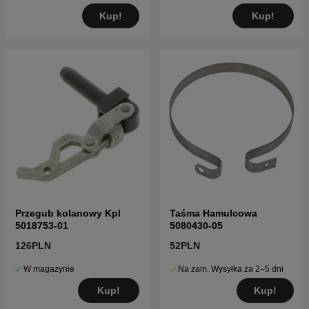
Kup!
Kup!
Przegub kolanowy Kpl
Taśma Hamulcowa
5018753-01
5080430-05
126PLN
52PLN
W magazynie
Na zam. Wysyłka za 2–5 dni
Kup!
Kup!