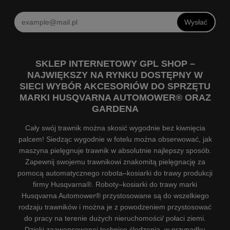
Wysłać
SKLEP INTERNETOWY GPL SHOP –
NAJWIĘKSZY NA RYNKU DOSTĘPNY W
SIECI WYBÓR AKCESORIÓW DO SPRZĘTU
MARKI HUSQVARNA AUTOMOWER® ORAZ
GARDENA
Cały swój trawnik można skosić wygodnie bez kiwnięcia
palcem! Siedząc wygodnie w fotelu można obserwować, jak
maszyna pielęgnuje trawnik w absolutnie najlepszy sposób.
Zapewnij swojemu trawnikowi znakomitą pielęgnację za
pomocą automatycznego robota–kosiarki do trawy produkcji
firmy Husqvarna®. Roboty–kosiarki do trawy marki
Husqvarna Automower® przystosowane są do wszelkiego
rodzaju trawników i można je z powodzeniem przystosować
do pracy na terenie dużych nieruchomości/ połaci ziemi.
Dzięki zaawansowanej technice śledzenia, w przypadku