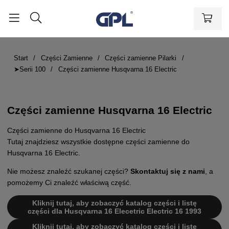
Start
Części Zamienne
Części zamienne Pilarki
➤Serii 100
Części zamienne Husqvarna 16 Electric
Części zamienne Husqvarna 16 Electric
Części zamienne do Husqvarna 16 Electric
Tutaj znajdziesz wszystkie dostępne części zamienne do
Husqvarna 16 Electric.
Nie możesz znaleźć szukanej części?
Skontaktuj się z nami
, a
pomożemy Ci znaleźć właściwą część.
Kliknij tutaj, aby zobaczyć katalog części i listę
części dla Husqvarna 16 Elecetric Electric 16 1993
Kliknij tutaj, aby zobaczyć katalog części i listę