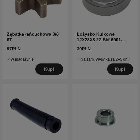
Zębatka łańcuchowa 3/8
Łożysko Kulkowe
6T
12X28X8 2Z Skf 6001-
7382101-02
97PLN
30PLN
W magazynie
Na zam. Wysyłka za 2–5 dni
Kup!
Kup!