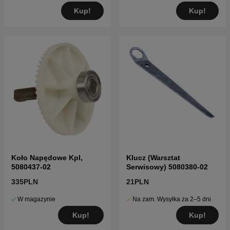
Kup!
Kup!
Koło Napędowe Kpl,
Klucz (Warsztat
5080437-02
Serwisowy) 5080380-02
335PLN
21PLN
W magazynie
Na zam. Wysyłka za 2–5 dni
Kup!
Kup!