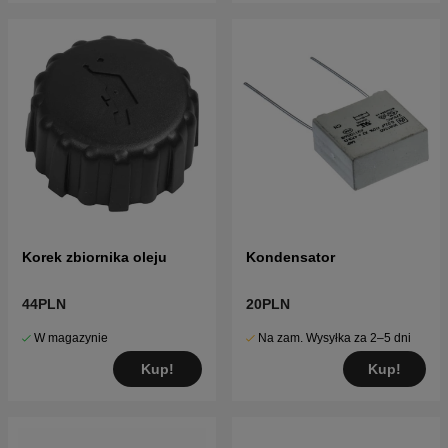
Korek zbiornika oleju
Kondensator
44PLN
20PLN
W magazynie
Na zam. Wysyłka za 2–5 dni
Kup!
Kup!