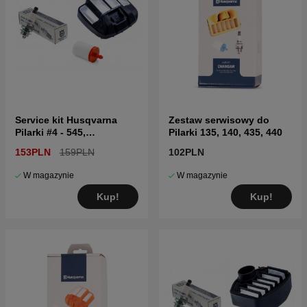
Service kit Husqvarna
Zestaw serwisowy do
Pilarki #4 - 545,
Pilarki 135, 140, 435, 440
550XP/G(Mark 1)
153PLN
159PLN
102PLN
W magazynie
W magazynie
Kup!
Kup!