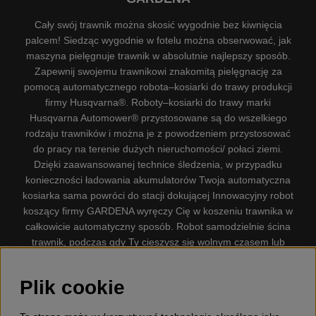
Cały swój trawnik można skosić wygodnie bez kiwnięcia
palcem! Siedząc wygodnie w fotelu można obserwować, jak
maszyna pielęgnuje trawnik w absolutnie najlepszy sposób.
Zapewnij swojemu trawnikowi znakomitą pielęgnację za
pomocą automatycznego robota–kosiarki do trawy produkcji
firmy Husqvarna®. Roboty–kosiarki do trawy marki
Husqvarna Automower® przystosowane są do wszelkiego
rodzaju trawników i można je z powodzeniem przystosować
do pracy na terenie dużych nieruchomości/ połaci ziemi.
Dzięki zaawansowanej technice śledzenia, w przypadku
konieczności ładowania akumulatorów Twoja automatyczna
kosiarka sama powróci do stacji dokującej Innowacyjny robot
koszący firmy GARDENA wyręczy Cię w koszeniu trawnika w
całkowicie automatyczny sposób. Robot samodzielnie ścina
trawnik, podczas gdy Ty cieszysz się wolnym czasem lub
zajmujesz się innymi czynnościami. Robot–kosiarka do trawy
firmy GARDENA jest najcichszą kosiarką do trawników
Plik cookie
dostępną na rynku. Firma nasza dysponuje. Gplshop
sprzedaje również Husqvarna Pilarki, Wyposażenie, Odzież