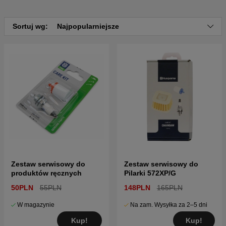
którzy chcą utrzymywać swoją pilarkę w doskonałym stanie przez
cały rok.
Sortuj wg:
Najpopularniejsze
Zestaw serwisowy do
Zestaw serwisowy do
produktów ręcznych
Pilarki 572XP/G
50PLN
55PLN
148PLN
165PLN
W magazynie
Na zam. Wysyłka za 2–5 dni
Kup!
Kup!