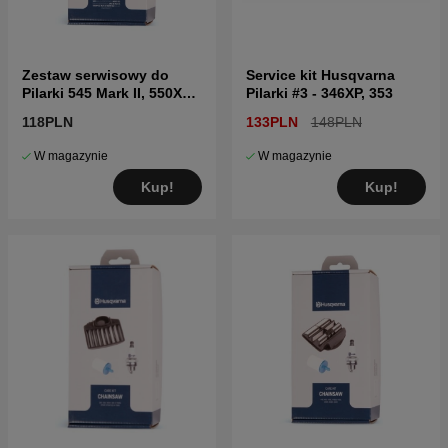
Zestaw serwisowy do
Service kit Husqvarna
Pilarki 545 Mark II, 550XP
Pilarki #3 - 346XP, 353
Mark II, 560XP Mark II,
118PLN
133PLN
148PLN
562XP Mark II
W magazynie
W magazynie
Kup!
Kup!