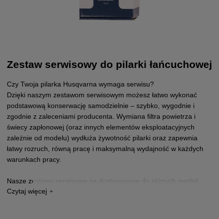
Zestaw serwisowy do pilarki łańcuchowej
Czy Twoja pilarka Husqvarna wymaga serwisu?
Dzięki naszym zestawom serwisowym możesz łatwo wykonać
podstawową konserwację samodzielnie – szybko, wygodnie i
zgodnie z zaleceniami producenta. Wymiana filtra powietrza i
świecy zapłonowej (oraz innych elementów eksploatacyjnych
zależnie od modelu) wydłuża żywotność pilarki oraz zapewnia
łatwy rozruch, równą pracę i maksymalną wydajność w każdych
warunkach pracy.
Nasze zestawy serwisowe są dostosowane do różnych modeli
pilarek Husqvarna i zawierają 100% oryginalne części Husqvarna
dla najlepszej kompatybilności, niezawodności i osiągów. To
mądry wybór dla użytkowników prywatnych i profesjonalnych,