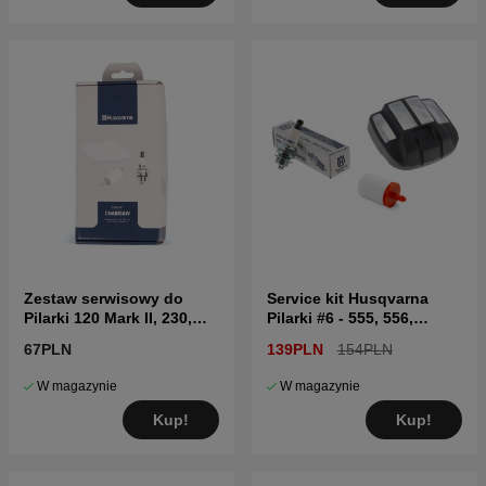
Zestaw serwisowy do
Service kit Husqvarna
Pilarki 120 Mark II, 230,
Pilarki #6 - 555, 556,
235, 236, 240
560XP/XPG
67PLN
139PLN
154PLN
W magazynie
W magazynie
Kup!
Kup!