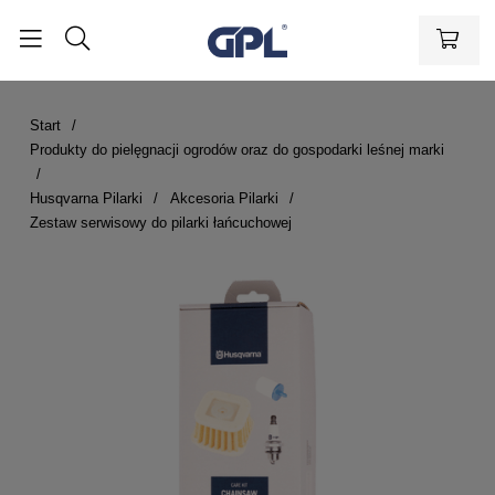
Start
Produkty do pielęgnacji ogrodów oraz do gospodarki leśnej marki
Husqvarna Pilarki
Akcesoria Pilarki
Zestaw serwisowy do pilarki łańcuchowej