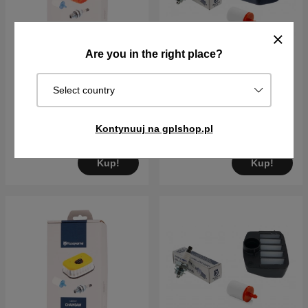
Are you in the right place?
Zestaw serwisowy do
Service kit Husqvarna
Select country
Pilarki 555, 556, 560XP (G)
Pilarki #5
Gen 1
141PLN
129PLN
144PLN
Kontynuuj na gplshop.pl
W magazynie
W magazynie
Kup!
Kup!