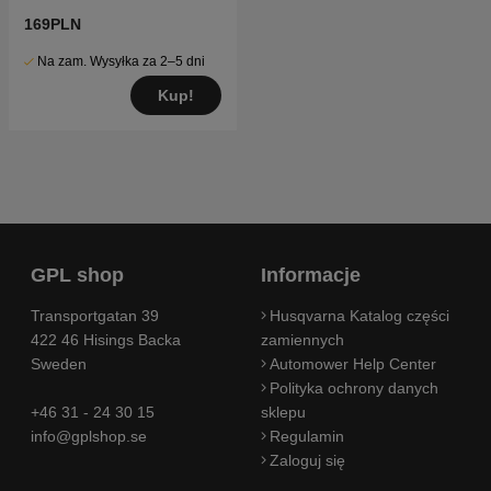
169PLN
Na zam. Wysyłka za 2–5 dni
Kup!
GPL shop
Informacje
Transportgatan 39
Husqvarna Katalog części
422 46 Hisings Backa
zamiennych
Sweden
Automower Help Center
Polityka ochrony danych
+46 31 - 24 30 15
sklepu
info@gplshop.se
Regulamin
Zaloguj się