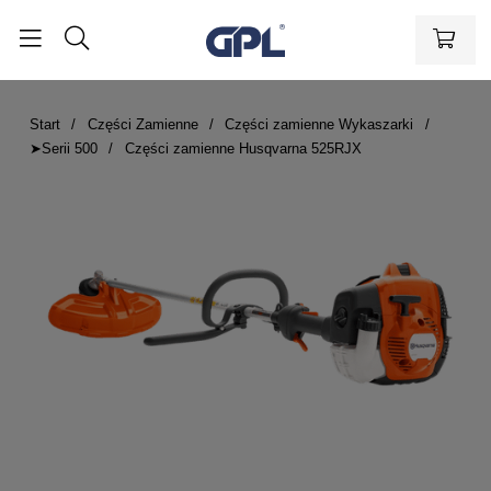
Start
Części Zamienne
Części zamienne Wykaszarki
➤Serii 500
Części zamienne Husqvarna 525RJX