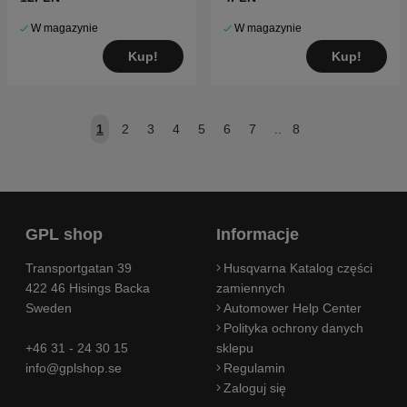
W magazynie
W magazynie
Kup!
Kup!
1
2
3
4
5
6
7
..
8
GPL shop
Informacje
Transportgatan 39
Husqvarna Katalog części
422 46 Hisings Backa
zamiennych
Sweden
Automower Help Center
Polityka ochrony danych
+46 31 - 24 30 15
sklepu
info@gplshop.se
Regulamin
Zaloguj się