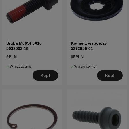
Śruba Mc6Sf 5X16
Kołnierz wsporczy
5032003-16
5372856-01
9PLN
65PLN
W magazynie
W magazynie
Kup!
Kup!