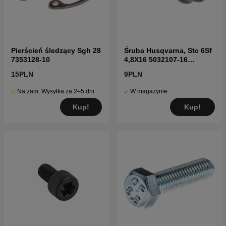
Pierścień śledzący Sgh 28
Śruba Husqvarna, Stc 6Sf
7353128-10
4,8X16 5032107-16
5032107-16
15PLN
9PLN
Na zam. Wysyłka za 2–5 dni
W magazynie
Kup!
Kup!