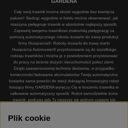
GARDENA
Cały swój trawnik można skosić wygodnie bez kiwnięcia
palcem! Siedząc wygodnie w fotelu można obserwować, jak
maszyna pielęgnuje trawnik w absolutnie najlepszy sposób.
Zapewnij swojemu trawnikowi znakomitą pielęgnację za
pomocą automatycznego robota–kosiarki do trawy produkcji
firmy Husqvarna®. Roboty–kosiarki do trawy marki
Husqvarna Automower® przystosowane są do wszelkiego
rodzaju trawników i można je z powodzeniem przystosować
do pracy na terenie dużych nieruchomości/ połaci ziemi.
Dzięki zaawansowanej technice śledzenia, w przypadku
konieczności ładowania akumulatorów Twoja automatyczna
kosiarka sama powróci do stacji dokującej Innowacyjny robot
koszący firmy GARDENA wyręczy Cię w koszeniu trawnika w
całkowicie automatyczny sposób. Robot samodzielnie ścina
trawnik, podczas gdy Ty cieszysz się wolnym czasem lub
zajmujesz się innymi czynnościami. Robot–kosiarka do trawy
firmy GARDENA jest najcichszą kosiarką do trawników
Plik cookie
dostępną na rynku. Firma nasza dysponuje. Gplshop
sprzedaje również Husqvarna Pilarki, Wyposażenie, Odzież