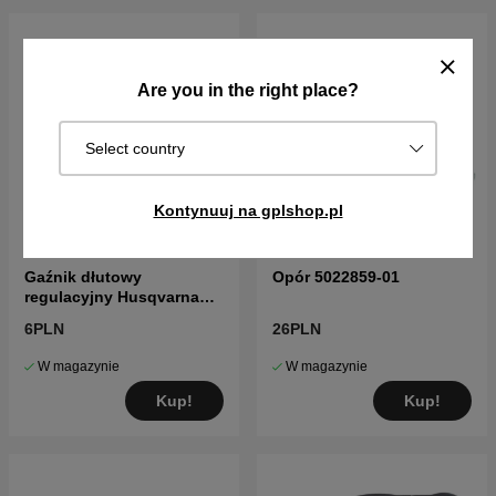
Are you in the right place?
Select country
Kontynuuj na gplshop.pl
Gaźnik dłutowy
Opór 5022859-01
regulacyjny Husqvarna
5016002-03
6PLN
26PLN
W magazynie
W magazynie
Kup!
Kup!