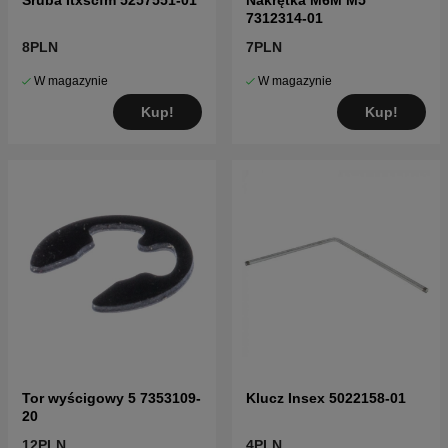
7312314-01
8PLN
7PLN
W magazynie
W magazynie
Kup!
Kup!
Tor wyścigowy 5 7353109-
Klucz Insex 5022158-01
20
12PLN
4PLN