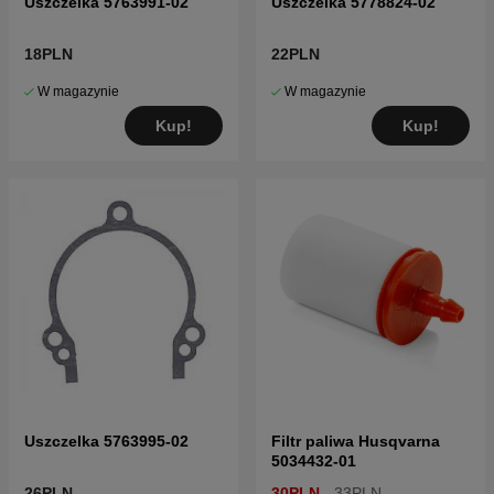
Uszczelka 5763991-02
Uszczelka 5778824-02
18PLN
22PLN
W magazynie
W magazynie
Kup!
Kup!
Uszczelka 5763995-02
Filtr paliwa Husqvarna
5034432-01
26PLN
30PLN
33PLN