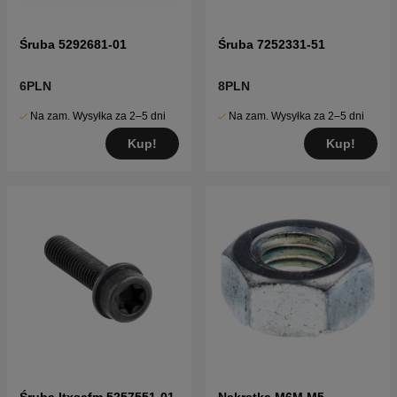
Śruba 5292681-01
Śruba 7252331-51
6PLN
8PLN
Na zam. Wysyłka za 2–5 dni
Na zam. Wysyłka za 2–5 dni
Kup!
Kup!
Śruba Itxscfm 5257551-01
Nakrętka M6M M5