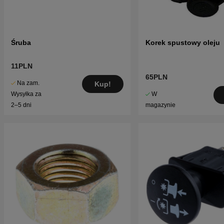
Śruba
Korek spustowy oleju
11PLN
65PLN
Na zam.
Kup!
W
Wysyłka za
magazynie
2–5 dni