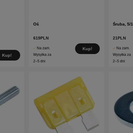
Oś
Śruba, 5/
619PLN
21PLN
Na zam.
Na zam.
Kup!
Wysyłka za
Wysyłka za
Kup!
2–5 dni
2–5 dni