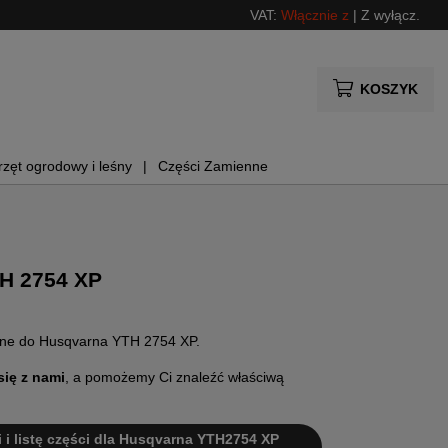
VAT:
Włącznie z
|
Z wyłącz.
KOSZYK
rzęt ogrodowy i leśny
Części Zamienne
H 2754 XP
enne do Husqvarna YTH 2754 XP.
się z nami
, a pomożemy Ci znaleźć właściwą
i i listę części dla Husqvarna YTH2754 XP