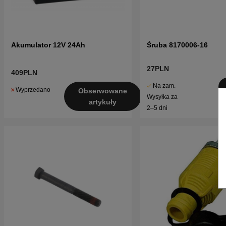
Akumulator 12V 24Ah
Śruba 8170006-16
27PLN
409PLN
Na zam.
Wyprzedano
Obserwowane
Wysyłka za
artykuły
2–5 dni