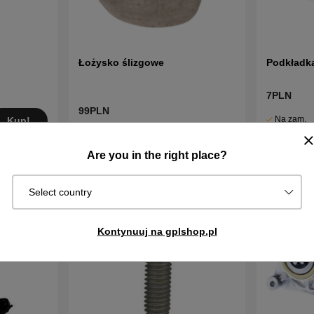
Łożysko ślizgowe
Podkładk
7PLN
99PLN
Na zam.
Kup!
W
Wysyłka za
Kup!
magazynie
2–5 dni
Are you in the right place?
Select country
Kontynuuj na gplshop.pl