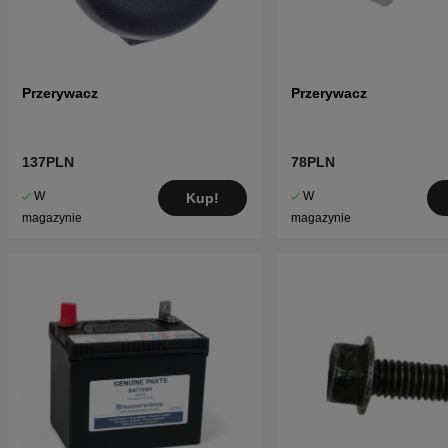
Przerywacz
Przerywacz
137PLN
78PLN
W
W
Kup!
magazynie
magazynie