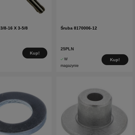
3/8-16 X 3-5/8
Śruba 8170006-12
25PLN
Kup!
W
Kup!
magazynie