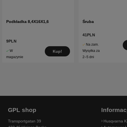
Podkładka 8,4X16X1,6
Śruba
41PLN
9PLN
Na zam.
W
Wysyłka za
Kup!
magazynie
2–5 dni
GPL shop
Informac
Transportgatan 39
Husqvarna K