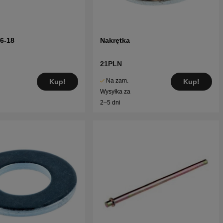
16-18
Nakrętka
21PLN
Na zam.
Kup!
Kup!
Wysyłka za
2–5 dni