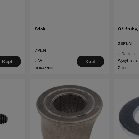
Stick
Oś śruby, 
23PLN
7PLN
Na zam.
W
Wysyłka za
Kup!
Kup!
magazynie
2–5 dni