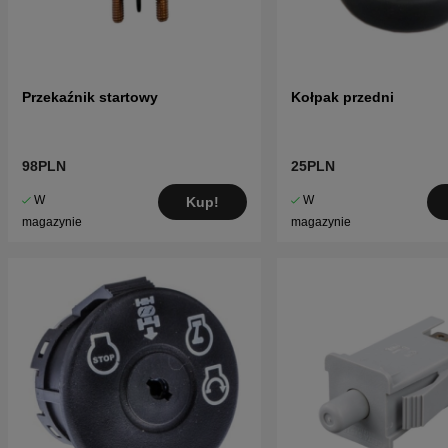
Przekaźnik startowy
Kołpak przedni
98PLN
25PLN
W
W
Kup!
magazynie
magazynie