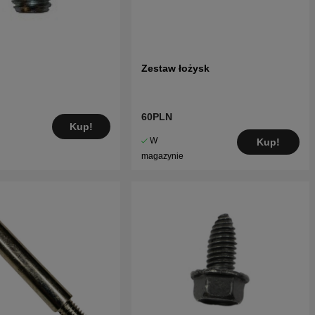
Zestaw łożysk
60PLN
Kup!
W
Kup!
magazynie