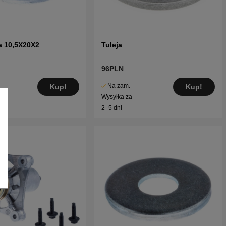
a 10,5X20X2
Tuleja
96PLN
Na zam.
Kup!
Kup!
Wysyłka za
2–5 dni