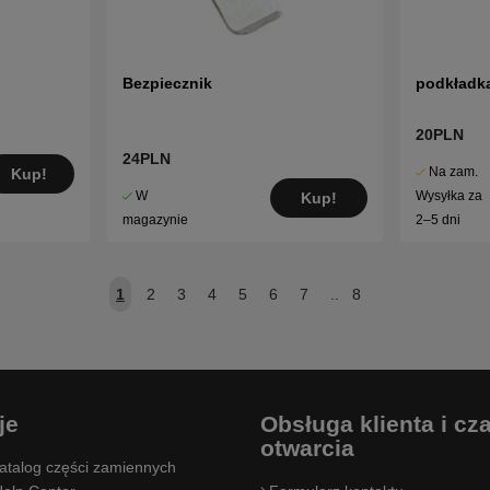
Bezpiecznik
podkładk
20PLN
24PLN
Na zam.
Kup!
W
Wysyłka za
Kup!
magazynie
2–5 dni
1
2
3
4
5
6
7
..
8
je
Obsługa klienta i cz
otwarcia
atalog części zamiennych