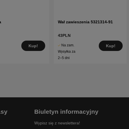
a
Wał zawieszenia 5321314-91
43PLN
Na zam.
Kup!
Kup!
Wysyłka za
2–5 dni
asy
Biuletyn informacyjny
Wypisz się z newslettera!