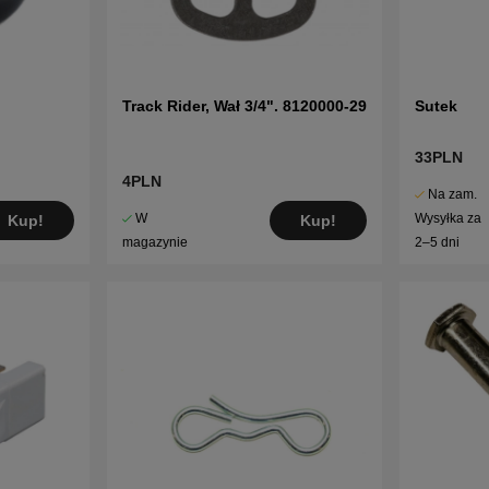
Track Rider, Wał 3/4". 8120000-29
Sutek
33PLN
4PLN
Na zam.
W
Wysyłka za
Kup!
Kup!
magazynie
2–5 dni