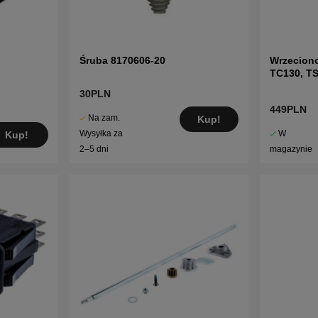
Śruba 8170606-20
Wrzecion
TC130, TS
LTH151 i 
30PLN
449PLN
Na zam.
Kup!
W
Wysyłka za
Kup!
magazynie
2–5 dni