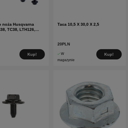
o noża Husqvarna
Taca 10,5 X 30,0 X 2,5
38, TC38, LTH126,
inne
20PLN
W
Kup!
Kup!
magazynie