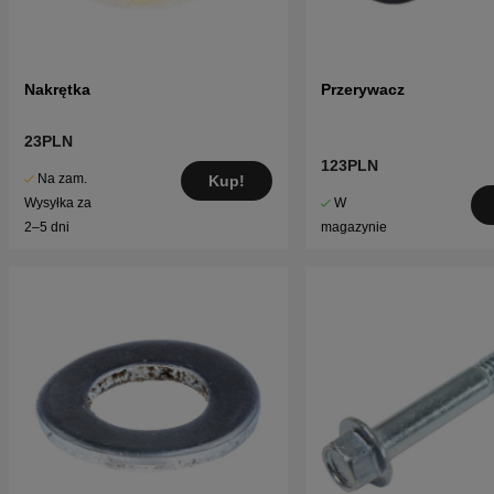
Nakrętka
Przerywacz
23PLN
123PLN
Na zam.
Kup!
W
Wysyłka za
magazynie
2–5 dni