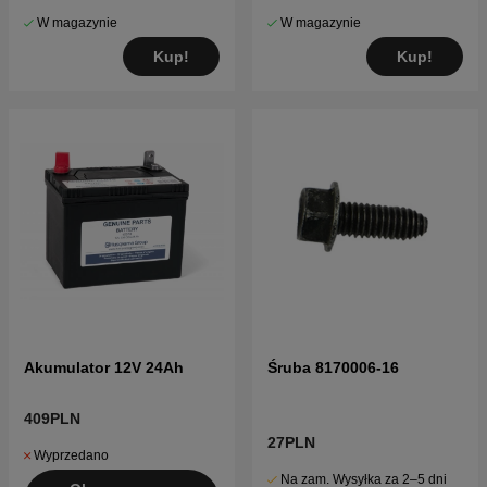
W magazynie
W magazynie
Kup!
Kup!
Akumulator 12V 24Ah
Śruba 8170006-16
409PLN
27PLN
Wyprzedano
Na zam. Wysyłka za 2–5 dni