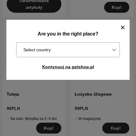
Obserwowane
Kup!
artykuły
Are you in the right place?
Select country
Kontynuuj na gplshop.pl
Tuleja
Łożysko ślizgowe
96PLN
99PLN
Na zam. Wysyłka za 2–5 dni
W magazynie
Kup!
Kup!