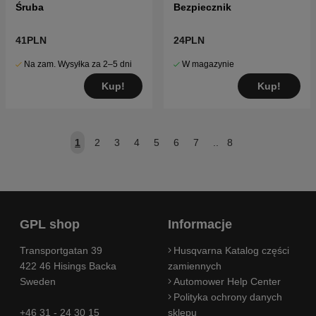
Śruba
Bezpiecznik
41PLN
24PLN
Na zam. Wysyłka za 2–5 dni
W magazynie
Kup!
Kup!
1
2
3
4
5
6
7
..
8
GPL shop
Informacje
Transportgatan 39
Husqvarna Katalog części
422 46 Hisings Backa
zamiennych
Sweden
Automower Help Center
Polityka ochrony danych
+46 31 - 24 30 15
sklepu