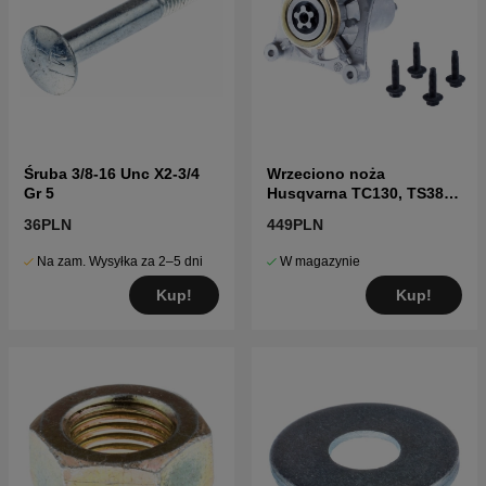
Śruba 3/8-16 Unc X2-3/4
Wrzeciono noża
Gr 5
Husqvarna TC130, TS38,
TC38, LTH126, LTH151 i
36PLN
449PLN
inne
Na zam. Wysyłka za 2–5 dni
W magazynie
Kup!
Kup!