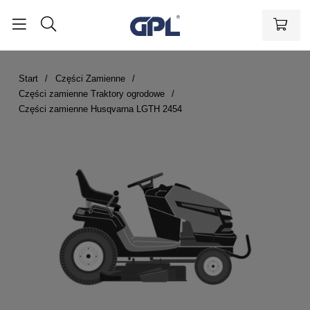
Start
Części Zamienne
Części zamienne Traktory ogrodowe
Części zamienne Husqvarna LGTH 2454