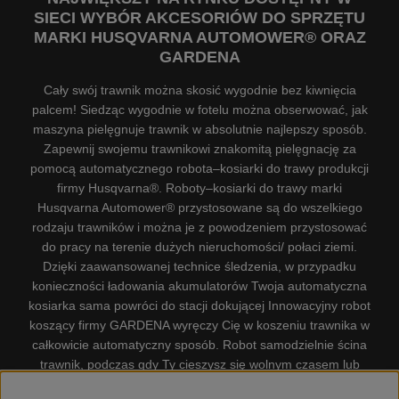
SIECI WYBÓR AKCESORIÓW DO SPRZĘTU
MARKI HUSQVARNA AUTOMOWER® ORAZ
GARDENA
Cały swój trawnik można skosić wygodnie bez kiwnięcia
palcem! Siedząc wygodnie w fotelu można obserwować, jak
maszyna pielęgnuje trawnik w absolutnie najlepszy sposób.
Zapewnij swojemu trawnikowi znakomitą pielęgnację za
pomocą automatycznego robota–kosiarki do trawy produkcji
firmy Husqvarna®. Roboty–kosiarki do trawy marki
Husqvarna Automower® przystosowane są do wszelkiego
rodzaju trawników i można je z powodzeniem przystosować
do pracy na terenie dużych nieruchomości/ połaci ziemi.
Dzięki zaawansowanej technice śledzenia, w przypadku
konieczności ładowania akumulatorów Twoja automatyczna
kosiarka sama powróci do stacji dokującej Innowacyjny robot
koszący firmy GARDENA wyręczy Cię w koszeniu trawnika w
całkowicie automatyczny sposób. Robot samodzielnie ścina
trawnik, podczas gdy Ty cieszysz się wolnym czasem lub
zajmujesz się innymi czynnościami. Robot–kosiarka do trawy