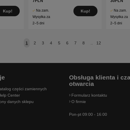
7PLN
30PLN
Na zam.
Na zam.
Kup!
Kup!
Wysyłka za
Wysyłka za
2–5 dni
2–5 dni
1
2
3
4
5
6
7
8
..
12
je
Obsługa klienta i cz
otwarcia
atalog części zamiennych
elp Center
Formularz kontaktu
rony danych sklepu
O firmie
Pon-pt 09:00 - 16:00