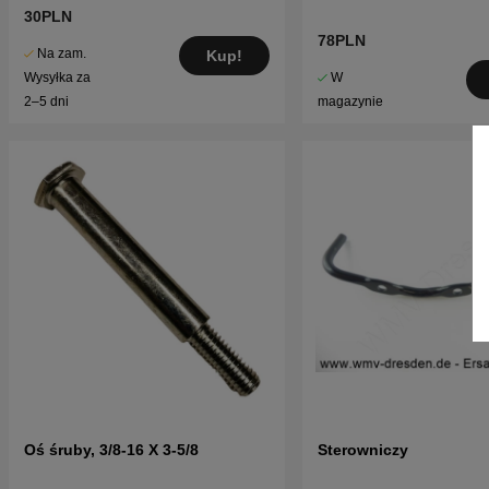
30PLN
78PLN
Na zam.
Kup!
W
Wysyłka za
magazynie
2–5 dni
Oś śruby, 3/8-16 X 3-5/8
Sterowniczy