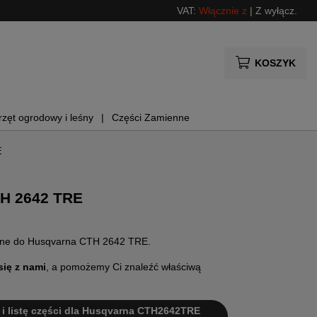
VAT:
Włącznie z
|
Z wyłącz.
KOSZYK
rzęt ogrodowy i leśny
Części Zamienne
E
TH 2642 TRE
ienne do Husqvarna CTH 2642 TRE.
się z nami
, a pomożemy Ci znaleźć właściwą
i i listę części dla Husqvarna CTH2642TRE