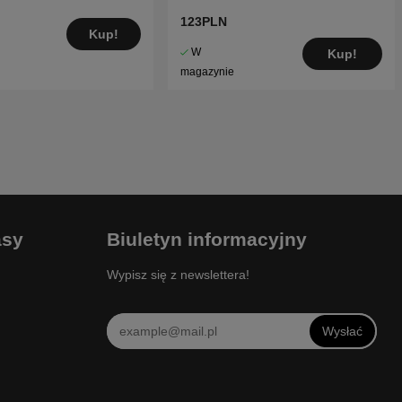
123PLN
Kup!
W
Kup!
magazynie
asy
Biuletyn informacyjny
Wypisz się z newslettera!
Wysłać