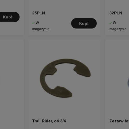
25PLN
32PLN
Kup!
W
W
Kup!
magazynie
magazynie
Trail Rider, oś 3/4
Zestaw ło