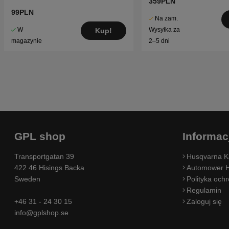
359PLN
99PLN
Na zam.
W
Wysyłka za
Kup!
magazynie
2–5 dni
GPL shop
Informac
Transportgatan 39
Husqvarna K
422 46 Hisings Backa
Automower H
Sweden
Polityka och
Regulamin
+46 31 - 24 30 15
Zaloguj się
info@gplshop.se