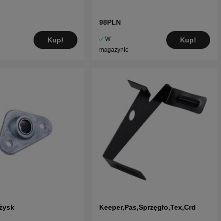
98PLN
W
Kup!
Kup!
magazynie
żysk
Keeper,Pas,Sprzęgło,Tex,Crd