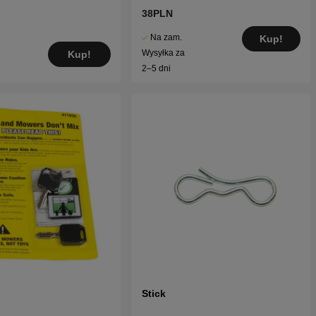
38PLN
Na zam.
Kup!
Wysyłka za
Kup!
2–5 dni
Stick