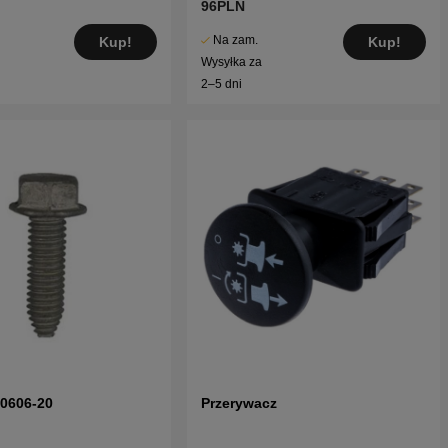
96PLN
Na zam.
Kup!
Kup!
Wysyłka za
2–5 dni
70606-20
Przerywacz