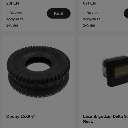
23PLN
67PLN
Na zam.
Na zam.
Kup!
Wysyłka za
Wysyłka za
2–5 dni
2–5 dni
Opony 15X6-6"
Licznik godzin Delta S
Rect,