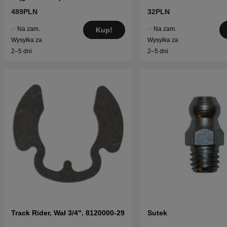
489PLN
32PLN
Na zam.
Na zam.
Kup!
Wysyłka za
Wysyłka za
2–5 dni
2–5 dni
Track Rider, Wał 3/4". 8120000-29
Sutek