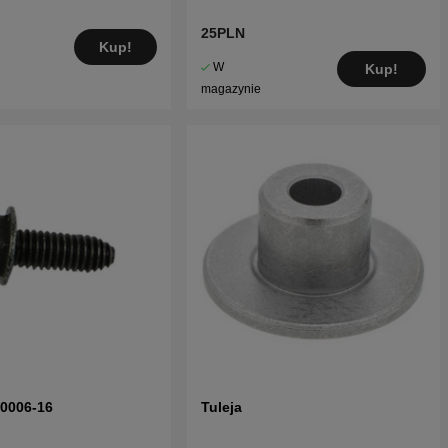
25PLN
Kup!
W
Kup!
magazynie
70006-16
Tuleja