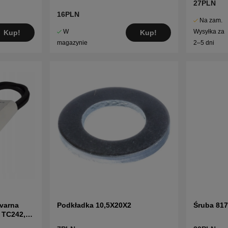
27PLN
16PLN
Na zam.
W
Wysyłka za
Kup!
Kup!
magazynie
2–5 dni
varna
Podkładka 10,5X20X2
Śruba 81
 TC242,