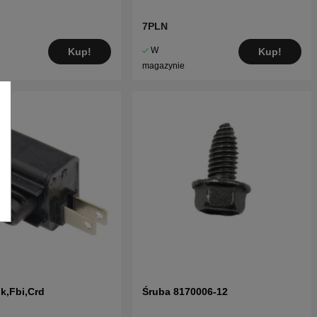
7PLN
W
Kup!
Kup!
magazynie
ik,Fbi,Crd
Śruba 8170006-12