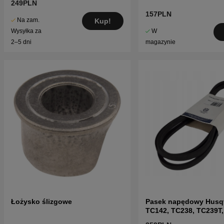
249PLN
157PLN
Na zam.
Kup!
W
Wysyłka za
magazynie
2–5 dni
Łożysko ślizgowe
Pasek napędowy Husq
TC142, TC238, TC239T,
TC338 i inne