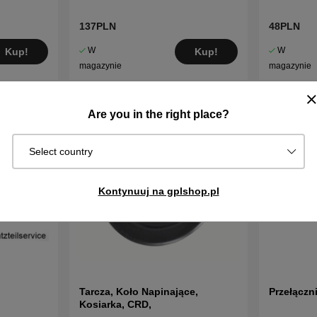
137PLN
48PLN
W
W
Kup!
Kup!
magazynie
magazynie
Are you in the right place?
Select country
Kontynuuj na gplshop.pl
Tarcza, Koło Napinające,
Przełączn
Kosiarka, CRD,