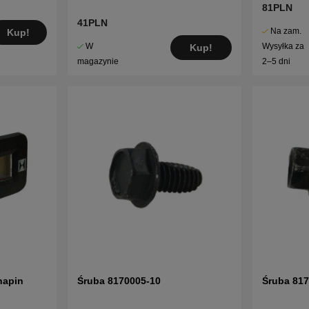
81PLN
41PLN
Na zam.
Kup!
W
Wysyłka za
Kup!
magazynie
2–5 dni
napin
Śruba 8170005-10
Śruba 81