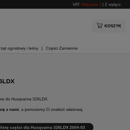
VAT:
Włącznie z
|
Z wyłącz.
KOSZYK
rzęt ogrodowy i leśny
Części Zamienne
26LDX
enne do Husqvarna 326LDX.
się z nami
, a pomożemy Ci znaleźć właściwą
i listę części dla Husqvarna 326LDX 2004-03