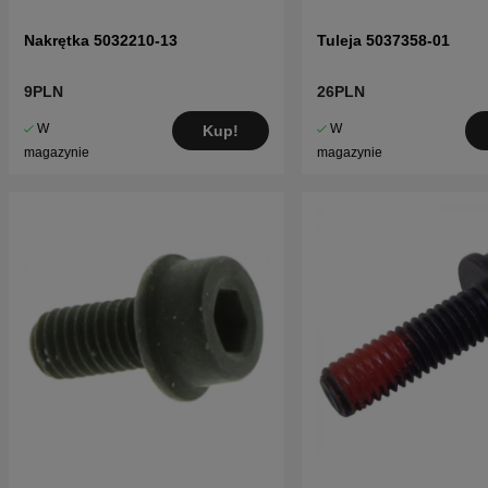
Nakrętka 5032210-13
Tuleja 5037358-01
9PLN
26PLN
W
W
Kup!
magazynie
magazynie