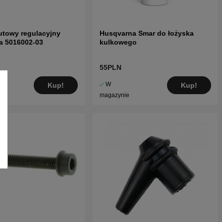
utowy regulacyjny
Husqvarna Smar do łożyska
a 5016002-03
kulkowego
55PLN
W
Kup!
Kup!
magazynie