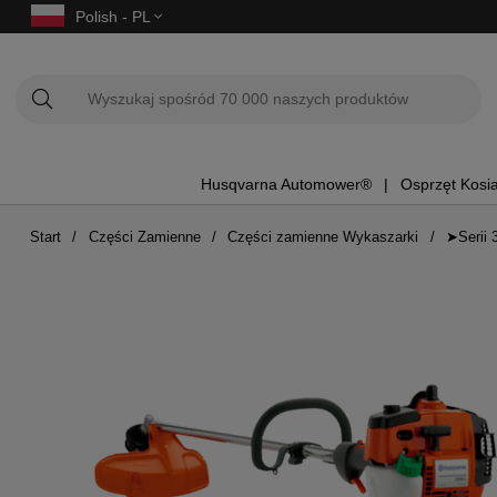
Polish - PL
Husqvarna Automower®
Osprzęt Kosi
Start
Części Zamienne
Części zamienne Wykaszarki
➤Serii 