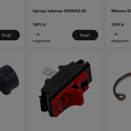
Uprząż hakowa 5039410-01
Wiosna 5
38PLN
15PLN
W
W
Kup!
Kup!
magazynie
magazynie