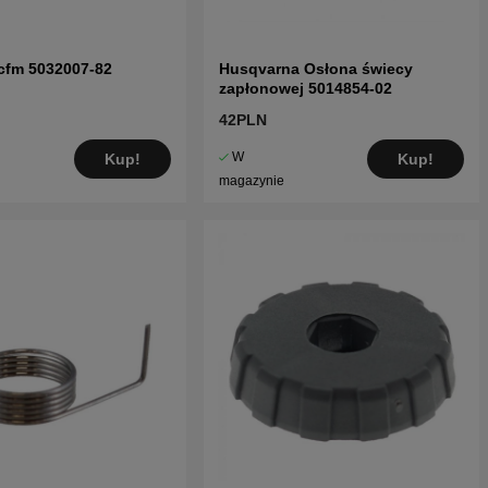
cfm 5032007-82
Husqvarna Osłona świecy
zapłonowej 5014854-02
42PLN
W
Kup!
Kup!
magazynie