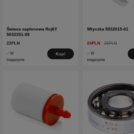
Świeca zapłonowa Rcj6Y
Wtyczka 5032015-01
5032351-09
22PLN
24PLN
25PLN
W
W
Kup!
magazynie
magazynie