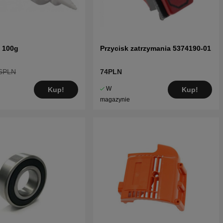
 100g
Przycisk zatrzymania 5374190-01
6PLN
74PLN
W
Kup!
Kup!
magazynie