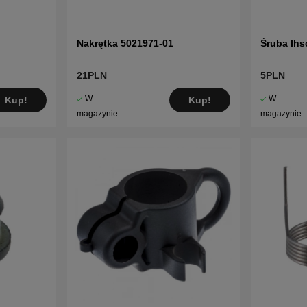
Nakrętka 5021971-01
Śruba Ihs
21PLN
5PLN
W
W
Kup!
Kup!
magazynie
magazynie