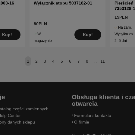
2003-16
Wyłącznik stopu 5037182-01
Pierścień
7353128-
15PLN
80PLN
Na zam.
W
Wysyłka za
Kup!
Kup!
magazynie
2–5 dni
1
2
3
4
5
6
7
8
..
11
je
Obsługa klienta i cz
otwarcia
atalog części zamiennych
elp Center
Formularz kontaktu
rony danych sklepu
O firmie