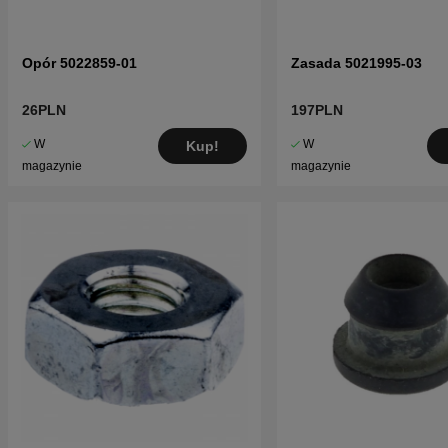
Opór 5022859-01
Zasada 5021995-03
26PLN
197PLN
W
W
Kup!
magazynie
magazynie