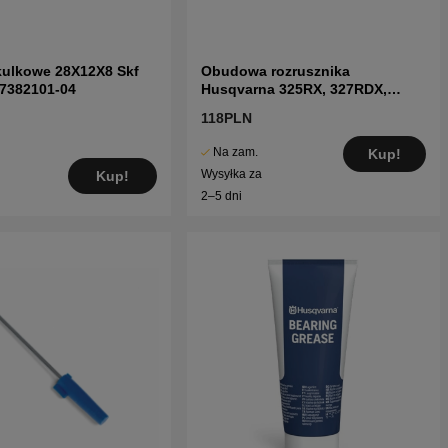
kulkowe 28X12X8 Skf
Obudowa rozrusznika
 7382101-04
Husqvarna 325RX, 327RDX,
327P5X
118PLN
Na zam.
Kup!
Wysyłka za
Kup!
2–5 dni