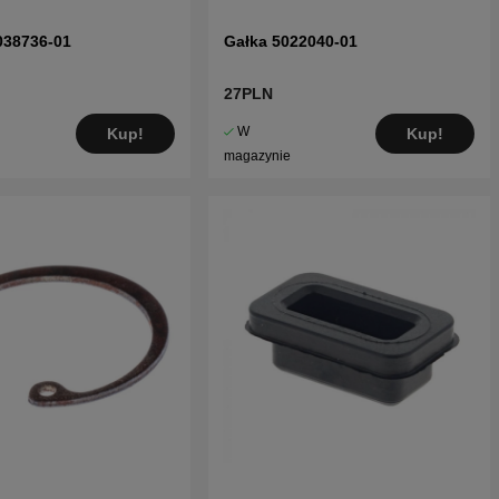
038736-01
Gałka 5022040-01
27PLN
W
Kup!
Kup!
magazynie