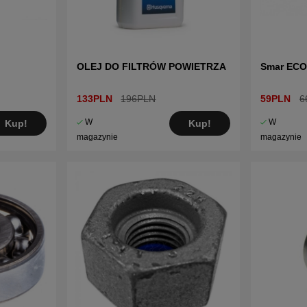
OLEJ DO FILTRÓW POWIETRZA
Smar ECO
133PLN
196PLN
59PLN
6
W
W
Kup!
Kup!
magazynie
magazynie