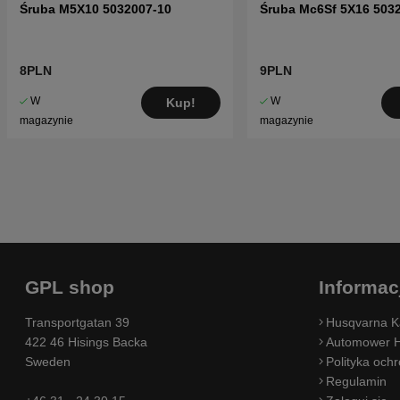
Śruba M5X10 5032007-10
Śruba Mc6Sf 5X16 503
8PLN
9PLN
W
W
Kup!
magazynie
magazynie
GPL shop
Informac
Transportgatan 39
Husqvarna K
422 46 Hisings Backa
Automower H
Sweden
Polityka och
Regulamin