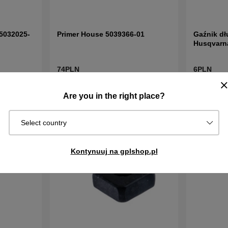
5032025-
Primer House 5039366-01
Gaźnik dł
Husqvarn
74PLN
6PLN
W
W
Kup!
Kup!
Are you in the right place?
magazynie
magazynie
Select country
Kontynuuj na gplshop.pl