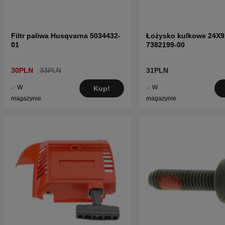
Filtr paliwa Husqvarna 5034432-
Łożysko kulkowe 24X
01
7382199-00
30PLN
33PLN
31PLN
W
W
Kup!
magazynie
magazynie