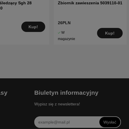
 śledzący Sgh 28
Zbiornik zawieszenia 5039110-01
10
26PLN
Kup!
W
Kup!
magazynie
asy
Biuletyn informacyjny
Wypisz się z newslettera!
Wysłać