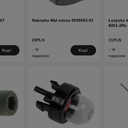
9X7
Nakrętka Wał ostrza 5038563-01
Łożysko 
6001-2Rs
25PLN
31PLN
W
W
Kup!
Kup!
magazynie
magazynie