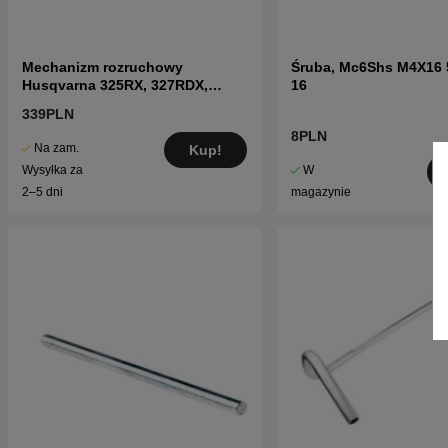
Mechanizm rozruchowy
Śruba, Mc6Shs M4X16 
Husqvarna 325RX, 327RDX,
16
326P5X
339PLN
8PLN
Na zam.
Kup!
W
Wysyłka za
magazynie
2–5 dni