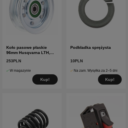
Koło pasowe płaskie
Podkładka sprężysta
96mm Husqvarna LTH,
YTH, GTH
253PLN
10PLN
W magazynie
Na zam. Wysyłka za 2–5 dni
Kup!
Kup!