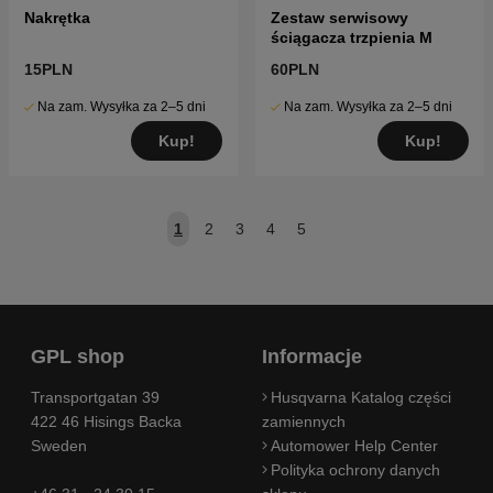
Nakrętka
Zestaw serwisowy
ściągacza trzpienia M
15PLN
60PLN
Na zam. Wysyłka za 2–5 dni
Na zam. Wysyłka za 2–5 dni
Kup!
Kup!
1
2
3
4
5
GPL shop
Informacje
Transportgatan 39
Husqvarna Katalog części
422 46 Hisings Backa
zamiennych
Sweden
Automower Help Center
Polityka ochrony danych