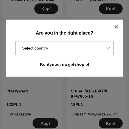
Kup!
Kup!
Are you in the right place?
Select country
Kontynuuj na gplshop.pl
Przerywacz
Śruba, 5/16-18X7/8
8747605-14
123PLN
18PLN
W magazynie
Na zam. Wysyłka za 2–5 dni
Kup!
Kup!