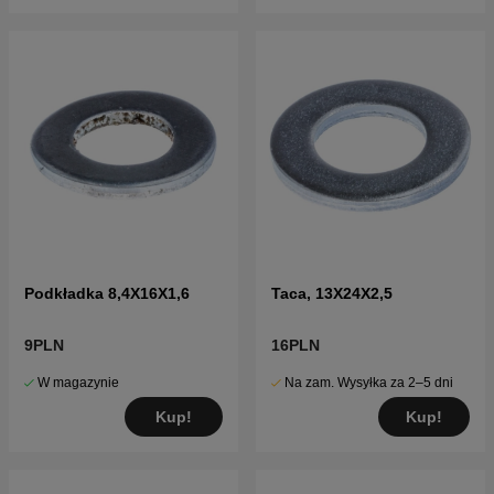
Podkładka 8,4X16X1,6
Taca, 13X24X2,5
9PLN
16PLN
W magazynie
Na zam. Wysyłka za 2–5 dni
Kup!
Kup!