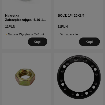
Nakrętka
BOLT, 1/4-20X3/4
Zabezpieczająca, 5/16-18
Unc 5960405-01
11PLN
11PLN
Na zam. Wysyłka za 2–5 dni
W magazynie
Kup!
Kup!