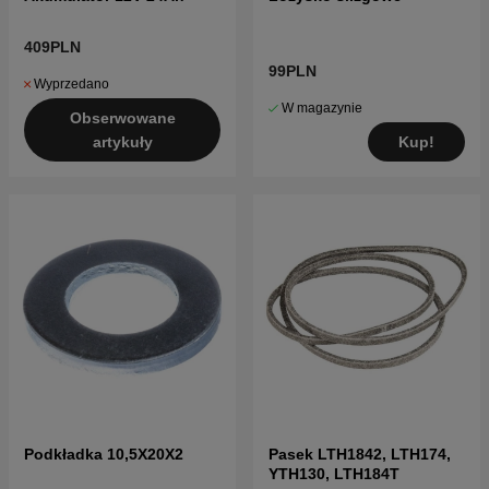
409PLN
99PLN
Wyprzedano
W magazynie
Obserwowane
Kup!
artykuły
Podkładka 10,5X20X2
Pasek LTH1842, LTH174,
YTH130, LTH184T