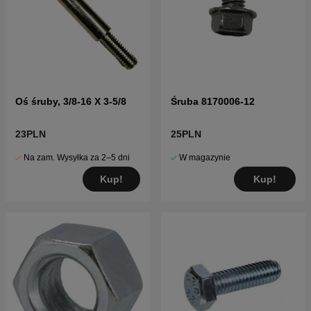
Oś śruby, 3/8-16 X 3-5/8
Śruba 8170006-12
23PLN
25PLN
Na zam. Wysyłka za 2–5 dni
W magazynie
Kup!
Kup!