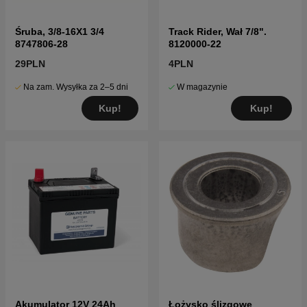
Śruba, 3/8-16X1 3/4
Track Rider, Wał 7/8".
8747806-28
8120000-22
29PLN
4PLN
Na zam. Wysyłka za 2–5 dni
W magazynie
Kup!
Kup!
Akumulator 12V 24Ah
Łożysko ślizgowe