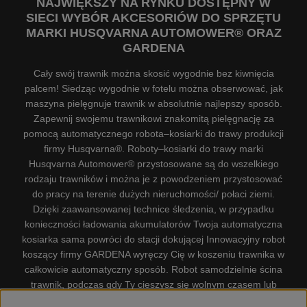
NAJWIĘKSZY NA RYNKU DOSTĘPNY W
SIECI WYBÓR AKCESORIÓW DO SPRZĘTU
MARKI HUSQVARNA AUTOMOWER® ORAZ
GARDENA
Cały swój trawnik można skosić wygodnie bez kiwnięcia
palcem! Siedząc wygodnie w fotelu można obserwować, jak
maszyna pielęgnuje trawnik w absolutnie najlepszy sposób.
Zapewnij swojemu trawnikowi znakomitą pielęgnację za
pomocą automatycznego robota–kosiarki do trawy produkcji
firmy Husqvarna®. Roboty–kosiarki do trawy marki
Husqvarna Automower® przystosowane są do wszelkiego
rodzaju trawników i można je z powodzeniem przystosować
do pracy na terenie dużych nieruchomości/ połaci ziemi.
Dzięki zaawansowanej technice śledzenia, w przypadku
konieczności ładowania akumulatorów Twoja automatyczna
kosiarka sama powróci do stacji dokującej Innowacyjny robot
koszący firmy GARDENA wyręczy Cię w koszeniu trawnika w
całkowicie automatyczny sposób. Robot samodzielnie ścina
trawnik, podczas gdy Ty cieszysz się wolnym czasem lub
zajmujesz się innymi czynnościami. Robot–kosiarka do trawy