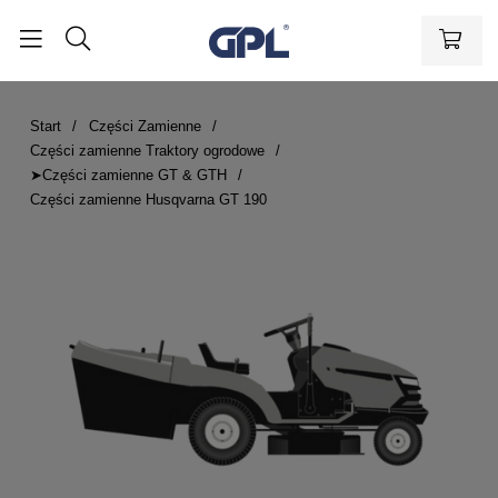
Start
Części Zamienne
Części zamienne Traktory ogrodowe
➤Części zamienne GT & GTH
Części zamienne Husqvarna GT 190