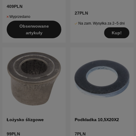
409PLN
27PLN
Wyprzedano
Na zam. Wysyłka za 2–5 dni
Obserwowane
Kup!
artykuły
Łożysko ślizgowe
Podkładka 10,5X20X2
99PLN
7PLN