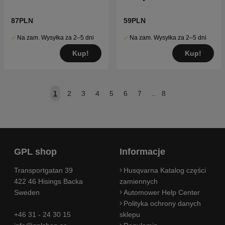
87PLN
59PLN
Na zam. Wysyłka za 2–5 dni
Na zam. Wysyłka za 2–5 dni
Kup!
Kup!
1
2
3
4
5
6
7
..
8
GPL shop
Informacje
Transportgatan 39
Husqvarna Katalog części
422 46 Hisings Backa
zamiennych
Sweden
Automower Help Center
Polityka ochrony danych
+46 31 - 24 30 15
sklepu