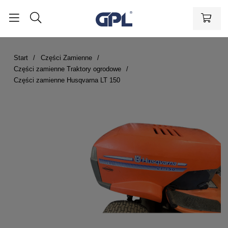
Start
Części Zamienne
Części zamienne Traktory ogrodowe
Części zamienne Husqvarna LT 150