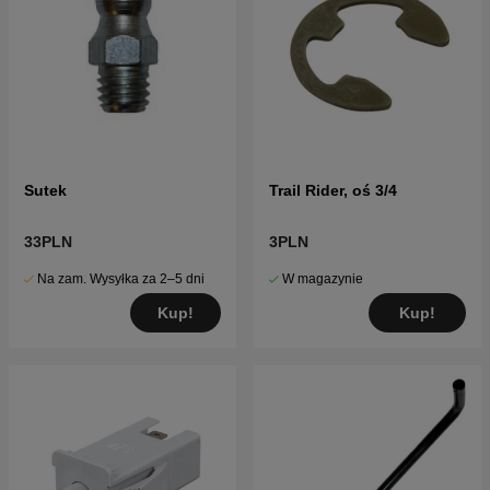
Sutek
Trail Rider, oś 3/4
33PLN
3PLN
Na zam. Wysyłka za 2–5 dni
W magazynie
Kup!
Kup!