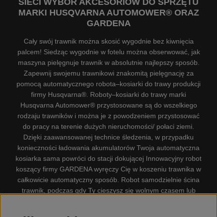
SIECI WYBÓR AKCESORIÓW DO SPRZĘTU
MARKI HUSQVARNA AUTOMOWER® ORAZ
GARDENA
Cały swój trawnik można skosić wygodnie bez kiwnięcia
palcem! Siedząc wygodnie w fotelu można obserwować, jak
maszyna pielęgnuje trawnik w absolutnie najlepszy sposób.
Zapewnij swojemu trawnikowi znakomitą pielęgnację za
pomocą automatycznego robota–kosiarki do trawy produkcji
firmy Husqvarna®. Roboty–kosiarki do trawy marki
Husqvarna Automower® przystosowane są do wszelkiego
rodzaju trawników i można je z powodzeniem przystosować
do pracy na terenie dużych nieruchomości/ połaci ziemi.
Dzięki zaawansowanej technice śledzenia, w przypadku
konieczności ładowania akumulatorów Twoja automatyczna
kosiarka sama powróci do stacji dokującej Innowacyjny robot
koszący firmy GARDENA wyręczy Cię w koszeniu trawnika w
całkowicie automatyczny sposób. Robot samodzielnie ścina
trawnik, podczas gdy Ty cieszysz się wolnym czasem lub
zajmujesz się innymi czynnościami. Robot–kosiarka do trawy
firmy GARDENA jest najcichszą kosiarką do trawników