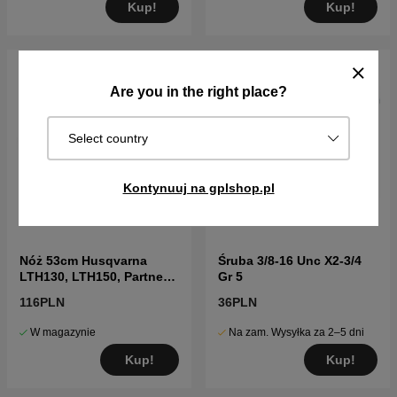
Kup!
Kup!
Are you in the right place?
Select country
Kontynuuj na gplshop.pl
Nóż 53cm Husqvarna
Śruba 3/8-16 Unc X2-3/4
LTH130, LTH150, Partner
Gr 5
P145107
116PLN
36PLN
W magazynie
Na zam. Wysyłka za 2–5 dni
Kup!
Kup!