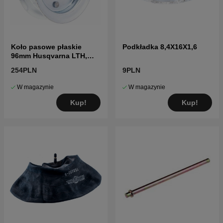
Koło pasowe płaskie
Podkładka 8,4X16X1,6
96mm Husqvarna LTH,
YTH, GTH
254PLN
9PLN
W magazynie
W magazynie
Kup!
Kup!