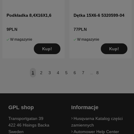
Podkładka 8,4X16X1,6
Dętka 15X6-6 5320599-04
9PLN
77PLN
W magazynie
W magazynie
Kup!
Kup!
1
2
3
4
5
6
7
..
8
GPL shop
Informacje
Transportgatan 39
Husqvarna Katalog części
422 46 Hisings Backa
zamiennych
Sweden
Automower Help Center