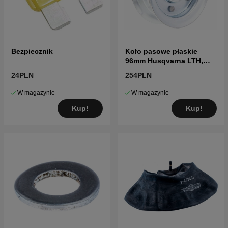
Bezpiecznik
Koło pasowe płaskie
96mm Husqvarna LTH,
YTH, GTH
24PLN
254PLN
W magazynie
W magazynie
Kup!
Kup!