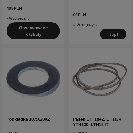
409PLN
99PLN
Wyprzedano
W magazynie
Obserwowane
Kup!
artykuły
Podkładka 10,5X20X2
Pasek LTH1842, LTH174,
YTH130, LTH184T