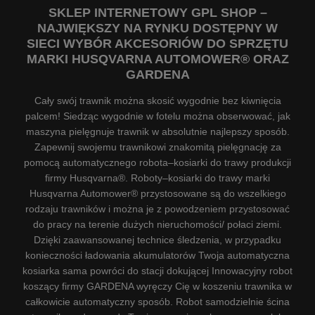
SKLEP INTERNETOWY GPL SHOP –
NAJWIĘKSZY NA RYNKU DOSTĘPNY W
SIECI WYBÓR AKCESORIÓW DO SPRZĘTU
MARKI HUSQVARNA AUTOMOWER® ORAZ
GARDENA
Cały swój trawnik można skosić wygodnie bez kiwnięcia
palcem! Siedząc wygodnie w fotelu można obserwować, jak
maszyna pielęgnuje trawnik w absolutnie najlepszy sposób.
Zapewnij swojemu trawnikowi znakomitą pielęgnację za
pomocą automatycznego robota–kosiarki do trawy produkcji
firmy Husqvarna®. Roboty–kosiarki do trawy marki
Husqvarna Automower® przystosowane są do wszelkiego
rodzaju trawników i można je z powodzeniem przystosować
do pracy na terenie dużych nieruchomości/ połaci ziemi.
Dzięki zaawansowanej technice śledzenia, w przypadku
konieczności ładowania akumulatorów Twoja automatyczna
kosiarka sama powróci do stacji dokującej Innowacyjny robot
koszący firmy GARDENA wyręczy Cię w koszeniu trawnika w
całkowicie automatyczny sposób. Robot samodzielnie ścina