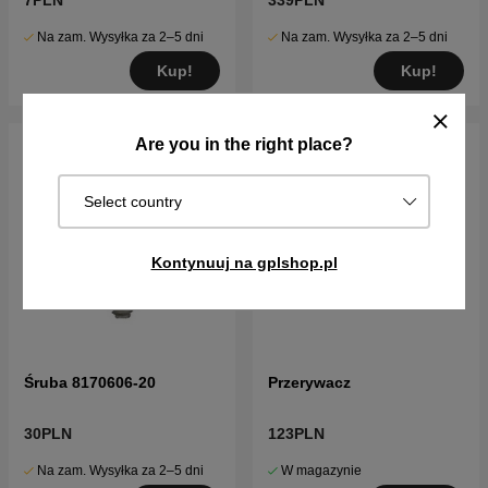
7PLN
339PLN
Na zam. Wysyłka za 2–5 dni
Na zam. Wysyłka za 2–5 dni
Kup!
Kup!
Are you in the right place?
Select country
Kontynuuj na gplshop.pl
Śruba 8170606-20
Przerywacz
30PLN
123PLN
Na zam. Wysyłka za 2–5 dni
W magazynie