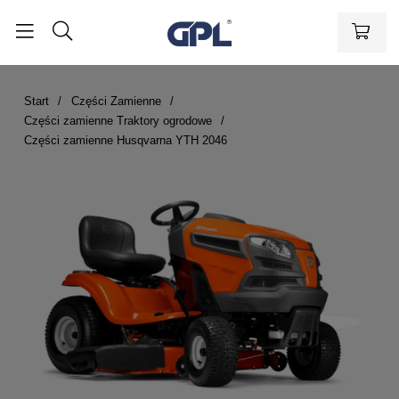
Start
Części Zamienne
Części zamienne Traktory ogrodowe
Części zamienne Husqvarna YTH 2046