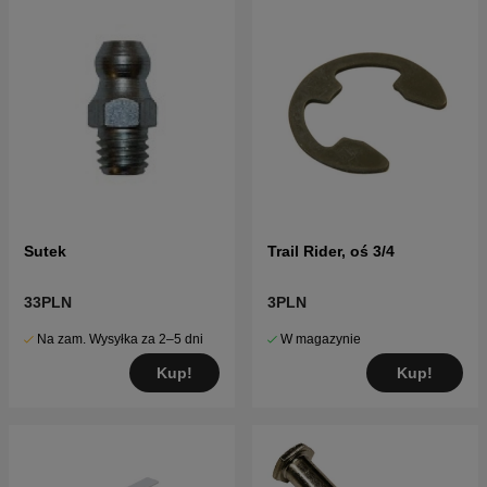
Sutek
Trail Rider, oś 3/4
33PLN
3PLN
Na zam. Wysyłka za 2–5 dni
W magazynie
Kup!
Kup!